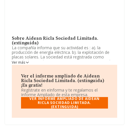
Sobre Aidean Ricla Sociedad Limitada.
(extinguida)
La compañía informa que su actividad es : a). la
producción de energía eléctrica. b). la explotación de
placas solares. La sociedad está registrada como
Sociedad Limitada. Tiene CNAE: 3512 - 'Transporte de
Ver más
energía eléctrica'. No realiza actividad de importación
y/o exportación.
Ver el informe ampliado de Aidean
La compañía
Aidean Ricla Sociedad Limitada.
Ricla Sociedad Limitada. (extinguida)
(extinguida)
, NIF B99531105, se encuentra en Lugar
¡Es gratis!
Paraje Puyalon Pol. 31 Parc. 8 Recinto 1, (50270), Ricla,
Regístrate en eInforma y te regalamos el
provincia de Zaragoza, Aragón.
Informe Ampliado de esta empresa.
VER INFORME AMPLIADO DE AIDEAN
En base a la información de la que dispone INFORMA
RICLA SOCIEDAD LIMITADA.
(EXTINGUIDA)
sobre 46.044 compañías, a nivel nacional la facturación
asciende a 23.269 millones de euros y se calcula un
promedio de facturación de 505 mil euros entre todas
las compañías. En cuanto a la información relativa a la
provincia de Zaragoza, en la base de datos de