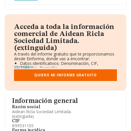
Acceda a toda la información
comercial de Aidean Ricla
Sociedad Limitada.
(extinguida)
A través del informe gratuito que te proporcionamos
desde Einforma, donde vas a encontrar:
Datos identificativos: Denominación, CIF,
Ver más
Teléfono, Domicilio.
Informe Mercantil Completo (BORME).
QUIERO MI INFORME GRATUITO
Gráficos de Evolución Ventas y Empleados.
Consejo de Administración y Administradores.
Directivos y Ejecutivos.
Accionistas.
Participaciones y Vinculaciones en otras empresas.
Información general
Artículos de prensa publicados sobre la empresa.
Información oficial y registral complementaria.
Razón social
Aidean Ricla Sociedad Limitada.
(extinguida)
CIF
B99531105
Forma jurídica