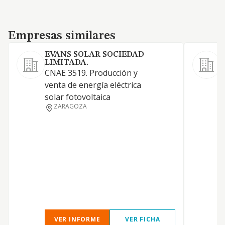
Empresas similares
Empresas similares
EVANS SOLAR SOCIEDAD
LIMITADA.
S
CNAE 3519. Producción y
L
venta de energía eléctrica
d
solar fotovoltaica
c
ZARAGOZA
c
c
p
p
p
b
p
r
VER INFORME
VER FICHA