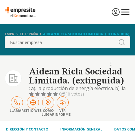
EMPRESITE ESPAÑA
AIDEAN RICLA SOCIEDAD LIMITADA. (EXTINGUIDA)
Buscar
Aidean Ricla Sociedad
Limitada. (extinguida)
: a). la producción de energía eléctrica. b). la
explotación de placas solares
0
/5
( 0 votos)
LLAMAR
SITIO WEB
CÓMO
VER
LLEGAR
INFORME
DIRECCIÓN Y CONTACTO
INFORMACIÓN GENERAL
DATOS COM