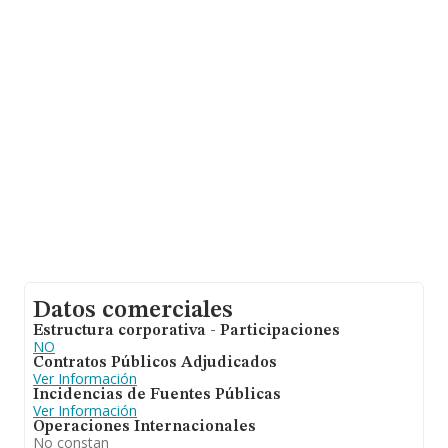
INFORMA aparecen 1001 empresas, cuyas ventas han
obtenido los 317 millones de euros. Por último, con el
fin de ampliar la información relativa al ámbito de la
empresa, los empleados de media son 1. La antigüedad
desde la constitución es de 14 años.
Datos comerciales
Estructura corporativa - Participaciones
NO
Contratos Públicos Adjudicados
Ver Información
Incidencias de Fuentes Públicas
Ver Información
Operaciones Internacionales
No constan