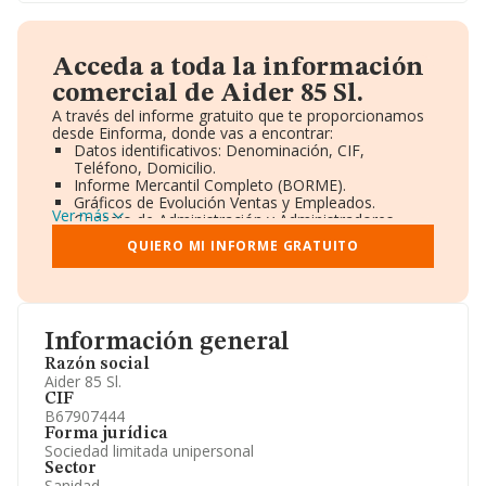
Acceda a toda la información
comercial de Aider 85 Sl.
A través del informe gratuito que te proporcionamos
desde Einforma, donde vas a encontrar:
Datos identificativos: Denominación, CIF,
Teléfono, Domicilio.
Informe Mercantil Completo (BORME).
Gráficos de Evolución Ventas y Empleados.
Ver más
Consejo de Administración y Administradores.
Directivos y Ejecutivos.
QUIERO MI INFORME GRATUITO
Accionistas.
Participaciones y Vinculaciones en otras empresas.
Artículos de prensa publicados sobre la empresa.
Información oficial y registral complementaria.
Información general
Razón social
Aider 85 Sl.
CIF
B67907444
Forma jurídica
Sociedad limitada unipersonal
Sector
Sanidad