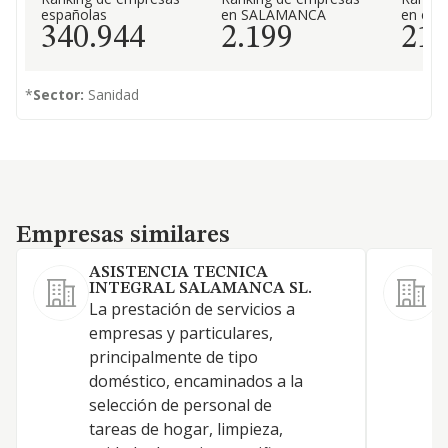
españolas
en SALAMANCA
en el 
340.944
2.199
21
*
Sector:
Sanidad
Empresas similares
Empresas similares
ASISTENCIA TECNICA
INTEGRAL SALAMANCA SL.
La prestación de servicios a
empresas y particulares,
S
principalmente de tipo
L
doméstico, encaminados a la
selección de personal de
C
tareas de hogar, limpieza,