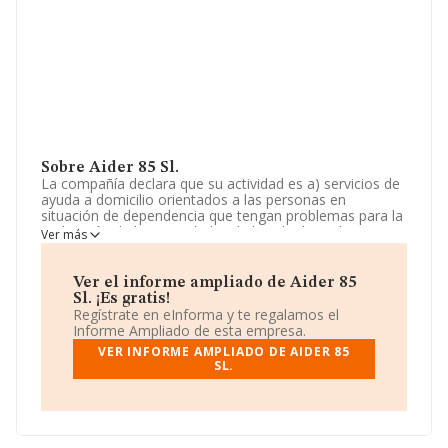
Sobre Aider 85 Sl.
La compañía declara que su actividad es a) servicios de
ayuda a domicilio orientados a las personas en
situación de dependencia que tengan problemas para la
realización de las actividades de la vida diaria. b)
Ver más
realización de talleres para trabajar y fomentar el
envejecimiento saludable. c) asistencia técnica en
sistemas de gestión de cali. La empresa es una
Ver el informe ampliado de Aider 85
Sociedad Limitada. Clasifica su actividad CNAE como
Sl. ¡Es gratis!
'Actividades de servicios sociales sin alojamiento para
Regístrate en eInforma y te regalamos el
personas mayores', código 8811. La empresa no tiene
Informe Ampliado de esta empresa.
actividad en mercados exteriores.
VER INFORME AMPLIADO DE AIDER 85
SL.
Ha habido un incremento en cuanto al número de
empleados y según los datos a disposición de
INFORMA, ha tenido un número de empleados por
debajo de la media de sector.