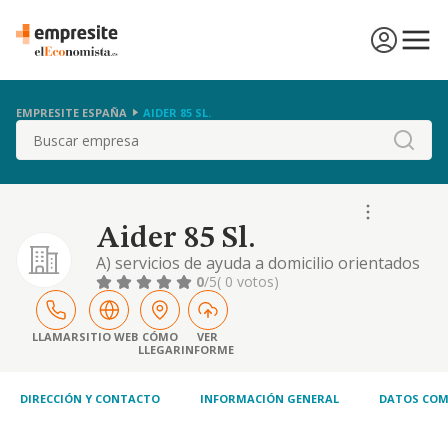
EMPRESITE ESPAÑA
AIDER 85 SL.
Buscar
Aider 85 Sl.
A) servicios de ayuda a domicilio orientados
a las personas en situación de dependencia
0
/5
( 0 votos)
que tengan problemas para la realización de
las actividades de la vida diaria. b) realización
de talleres para trabajar y fomentar el
LLAMAR
SITIO WEB
CÓMO
VER
LLEGAR
INFORME
envejecimiento saludable. c) asistencia
técnica en sistemas de gestión de cali
DIRECCIÓN Y CONTACTO
INFORMACIÓN GENERAL
DATOS COM