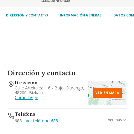
LLEGAR
INFORME
DIRECCIÓN Y CONTACTO
INFORMACIÓN GENERAL
DATOS COM
Dirección y contacto
Dirección
Calle Artekalea, 16 - Bajo, Durango,
48200, Bizkaia
VER EN MAPA
Como llegar
Teléfono
Ver más
688...
Ver teléfono 688...
946004456