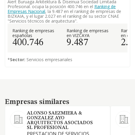
Aiert Buruaga Arkitektura & Diseinua Sociedad Limitada
Profesional. ocupa la posición 400.746 en el
Ranking de
Empresas Nacional
, la 9.487 en el ranking de empresas de
BIZKAIA, y el lugar 2.027 en el ranking de su sector CNAE
"Servicios técnicos de arquitectura".
Ranking de empresas
Ranking de empresas
Rankin
españolas
en VIZCAYA
en el 
400.746
9.487
2.0
*
Sector:
Servicios empresariales
Empresas similares
Empresas similares
ALONSO SAEZMIERA &
GONZALEZ AYO
ARQUITECTOS ASOCIADOS
SL PROFESIONAL
P
PRESTACION DE SERVICIOS