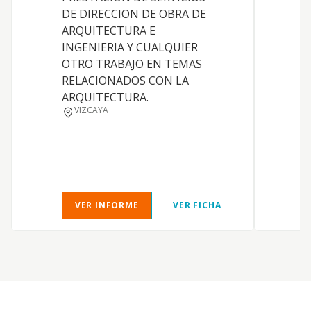
C
DE DIRECCION DE OBRA DE
r
ARQUITECTURA E
d
INGENIERIA Y CUALQUIER
t
OTRO TRABAJO EN TEMAS
D
RELACIONADOS CON LA
e
ARQUITECTURA.
i
VIZCAYA
c
a
i
c
VER INFORME
VER FICHA