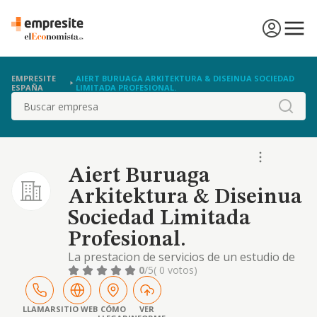
EMPRESITE
AIERT BURUAGA ARKITEKTURA & DISEINUA SOCIEDAD
ESPAÑA
LIMITADA PROFESIONAL.
Buscar
Aiert Buruaga
Arkitektura & Diseinua
Sociedad Limitada
Profesional.
La prestacion de servicios de un estudio de
arquitectura
0
/5
( 0 votos)
LLAMAR
SITIO WEB
CÓMO
VER