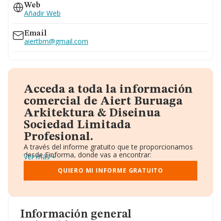
Web
Añadir Web
Email
aiertbm@gmail.com
Acceda a toda la información
comercial de Aiert Buruaga
Arkitektura & Diseinua
Sociedad Limitada
Profesional.
A través del informe gratuito que te proporcionamos
desde Einforma, donde vas a encontrar:
Ver más
Datos identificativos: Denominación, CIF,
Teléfono, Domicilio.
QUIERO MI INFORME GRATUITO
Informe Mercantil Completo (BORME).
Gráficos de Evolución Ventas y Empleados.
Consejo de Administración y Administradores.
Directivos y Ejecutivos.
Accionistas.
Información general
Participaciones y Vinculaciones en otras empresas.