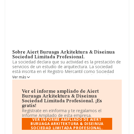
Sobre Aiert Buruaga Arkitektura & Diseinua
Sociedad Limitada Profesional.
La sociedad declara que su actividad es la prestación de
servicios de un estudio de arquitectura. La sociedad
está inscrita en el Registro Mercantil como Sociedad
Limitada. Tiene CNAE: 7111 - 'Servicios técnicos de
Ver más
arquitectura'. La empresa no tiene actividad en
mercados exteriores.
Ver el informe ampliado de Aiert
De acuerdo con la Recomendación 2003/361/CE de la
Buruaga Arkitektura & Diseinua
Comisión, de 6 de mayo de 2003, sobre la definición de
Sociedad Limitada Profesional. ¡Es
microempresas, pequeñas y medianas empresas, la
gratis!
compañía reúne los requisitos de una microempresa.
Regístrate en eInforma y te regalamos el
Acerca del rendimiento de la empresa en 2025, frente al
Informe Ampliado de esta empresa.
año anterior, las ventas han bajado un 33%. Ha tenido
VER INFORME AMPLIADO DE AIERT
un 200% más de empleados y teniendo en cuenta la
BURUAGA ARKITEKTURA & DISEINUA
SOCIEDAD LIMITADA PROFESIONAL.
información disponible en INFORMA, ha dispuesto de
un número de empleados por encima de la media de