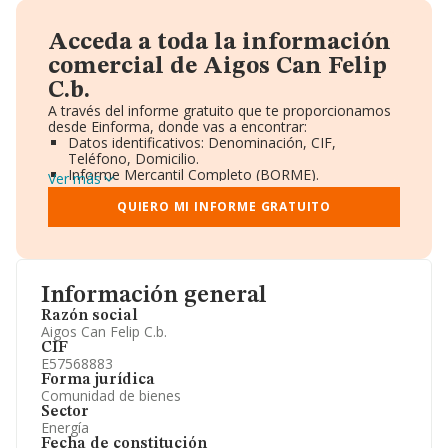
Acceda a toda la información
comercial de Aigos Can Felip
C.b.
A través del informe gratuito que te proporcionamos
desde Einforma, donde vas a encontrar:
Datos identificativos: Denominación, CIF,
Teléfono, Domicilio.
Informe Mercantil Completo (BORME).
Ver más
Gráficos de Evolución Ventas y Empleados.
Consejo de Administración y Administradores.
QUIERO MI INFORME GRATUITO
Directivos y Ejecutivos.
Accionistas.
Participaciones y Vinculaciones en otras empresas.
Artículos de prensa publicados sobre la empresa.
Información oficial y registral complementaria.
Información general
Razón social
Aigos Can Felip C.b.
CIF
E57568883
Forma jurídica
Comunidad de bienes
Sector
Energía
Fecha de constitución