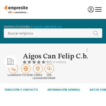
EMPRESITE ESPAÑA
AIGOS CAN FELIP C.B.
Buscar
Aigos Can Felip C.b.
0
/5
( 0 votos)
LLAMAR
SITIO WEB
CÓMO
VER
LLEGAR
INFORME
DIRECCIÓN Y CONTACTO
INFORMACIÓN GENERAL
DATOS COM