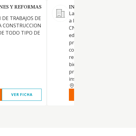
NES Y REFORMAS
INVERSIONES MANDOLFO S
Las actividades correspondie
N DE TRABAJOS DE
a los códigos y descripciones 
LA CONSTRUCCION
CNAE: 4101 - Construcción de
E TODO TIPO DE
edificios residenciales, 68.12.
promoción inmobiliaria, 41.02
construcción de edificios no
residenciales, 68.20. alquiler 
bienes inmobiliarios por cue
propia, 43.22. fontanería,
instalación de
ALICANTE
VER FICHA
VER INFORME
VER FIC