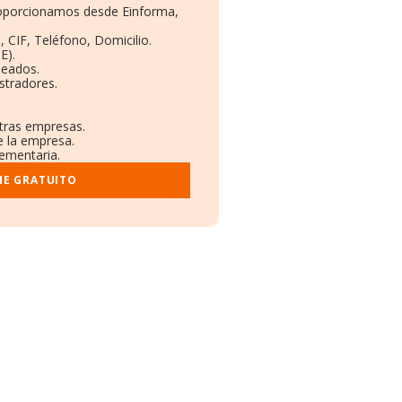
proporcionamos desde Einforma,
 CIF, Teléfono, Domicilio.
E).
leados.
stradores.
otras empresas.
e la empresa.
lementaria.
ME GRATUITO