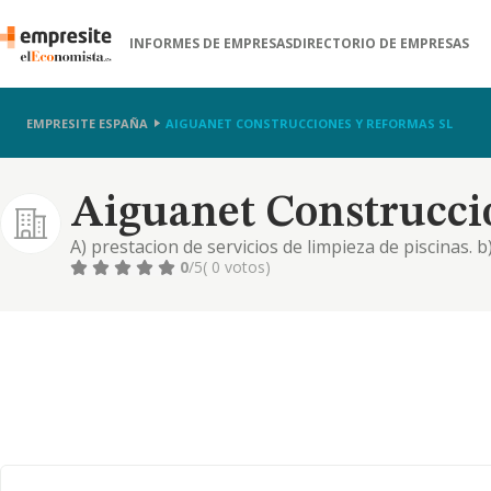
INFORMES DE EMPRESAS
DIRECTORIO DE EMPRESAS
EMPRESITE ESPAÑA
AIGUANET CONSTRUCCIONES Y REFORMAS SL
Aiguanet Construcci
A) prestacion de servicios de limpieza de piscinas. b
de todo tipo de inmuebles. c) construccion y manten
0
/5
( 0 votos)
promocion, con