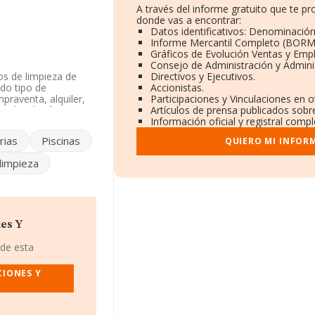
A través del informe gratuito que te 
donde vas a encontrar:
Datos identificativos: Denominación,
Informe Mercantil Completo (BORM
Gráficos de Evolución Ventas y Emp
Consejo de Administración y Admini
os de limpieza de
Directivos y Ejecutivos.
odo tipo de
Accionistas.
praventa, alquiler,
Participaciones y Vinculaciones en 
ada. Clasifica su
Artículos de prensa publicados sobr
d de importación y/o
Información oficial y registral comp
rias
Piscinas
QUIERO MI INFOR
tenido igual en 2018.
 limpieza
ismo resultado.
B53536124, está
e, Comunidad
es Y
88.948 empresas, a
 y se estima que el
 de esta
l euros. Por último,
esa, la media de
CIONES Y
n es de 17 años.