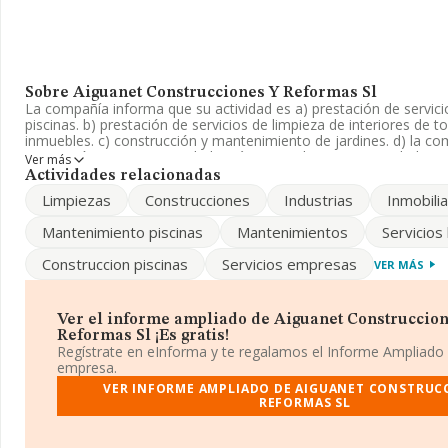
Sobre Aiguanet Construcciones Y Reformas Sl
La compañía informa que su actividad es a) prestación de servici
piscinas. b) prestación de servicios de limpieza de interiores de t
inmuebles. c) construcción y mantenimiento de jardines. d) la com
promoción, con. La sociedad está registrada como Sociedad Limit
Ver más
actividad CNAE como '%cnae%', código 4101. No realiza activida
Actividades relacionadas
exportación.
Limpiezas
Construcciones
Industrias
Inmobilia
Sobre el rendimiento de la empresa en 2018, el ebitda se ha man
Mantenimiento piscinas
Mantenimientos
Servicios
En cuanto a los beneficios, la empresa en 2018 ha obtenido el m
Construccion piscinas
Servicios empresas
VER MÁS
La sociedad
Aiguanet Construcciones y Reformas S.L
, CIF 
situada en Calle Del Calvari núm. 3 4, (03730), Xabia, en Alicant
Valenciana.
Ver el informe ampliado de Aiguanet Construccion
En relación con el sector y disponiendo de los datos de hasta 1
Reformas Sl ¡Es gratis!
nivel nacional la facturación asciende a 36.783 millones de euros
Regístrate en eInforma y te regalamos el Informe Ampliado
promedio de la facturación entre todas las empresas es de 194 mi
empresa.
con el fin de ampliar la información relativa al ámbito de la empr
VER INFORME AMPLIADO DE AIGUANET CONSTRUC
empleados es de 2. La media de antigüedad desde la constitució
REFORMAS SL