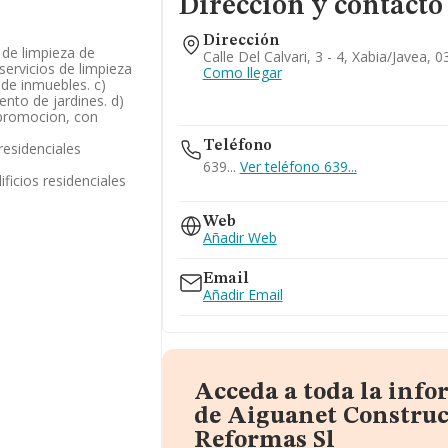
Dirección y contacto
Dirección
 de limpieza de
Calle Del Calvari, 3 - 4, Xabia/javea, 0
 servicios de limpieza
Como llegar
 de inmuebles. c)
nto de jardines. d)
 promocion, con
Teléfono
residenciales
639...
Ver teléfono 639...
ficios residenciales
966460426
Web
625...
Añadir Web
Ver teléfono 625...
Email
Añadir Email
Acceda a toda la inf
de Aiguanet Construc
Reformas Sl