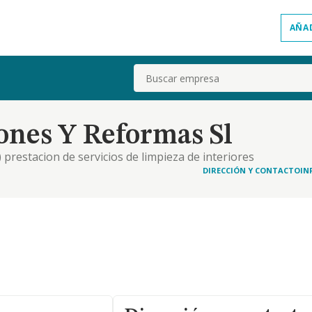
AÑA
Buscar
ones Y Reformas Sl
) prestacion de servicios de limpieza de interiores
imiento de jardines. d) la compraventa, alquiler,
DIRECCIÓN Y CONTACTO
IN