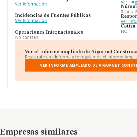
Ver car
Ver Información
Númer
0 (año 
Incidencias de Fuentes Públicas
Respon
Ver Información
Ver Inf
Cotiza
NO
Operaciones Internacionales
No constan
Ver el informe ampliado de Aiguanet Construcci
Regístrate en eInforma y te regalamos el Informe Ampl
VER INFORME AMPLIADO DE AIGUANET CONST
Empresas similares
Empresas similares