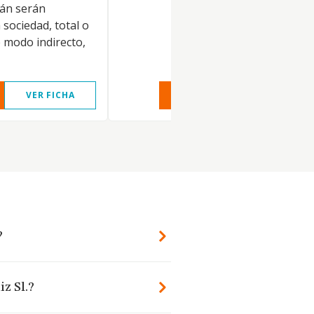
rán serán
 sociedad, total o
 modo indirecto,
VER FICHA
VER INFORME
VER FIC
?
iz Sl.?