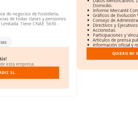
Datos identificativos:
Domicilio.
Informe Mercantil Co
ase de negocios de hostelería,
Gráficos de Evolución
ncias de todas clases y pensiones.
Consejo de Administra
 Limitada. Tiene CNAE: 5630 -
Directivos y Ejecutivos
n y/o exportación.
Accionistas.
Participaciones y Vinc
ncuentra en Calle San Vicente
Artículos de prensa pu
ias
Información oficial y 
566 empresas, a nivel nacional la
QUIERO MI 
todas las compañías es de 82 mil
is!
z, en la base de datos INFORMA
 de esta empresa.
nes de euros. Finalmente, para
antigüedad alcanza los 16 años
DIZ SL.