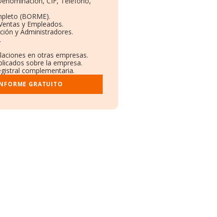
 Denominación, CIF, Teléfono,
mpleto (BORME).
 Ventas y Empleados.
ción y Administradores.
.
ulaciones en otras empresas.
blicados sobre la empresa.
registral complementaria.
INFORME GRATUITO