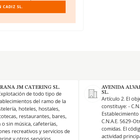
 CADIZ SL.
RANA JM CATERING SL.
AVENIDA ALVA
SL.
Explotación de todo tipo de
Artículo 2. El obj
ablecimientos del ramo de la
constituye: - C.N
telería, hoteles, hostales,
Establecimiento 
cotecas, restaurantes, bares,
C.N.A.E. 5629-Ot
 o sin música, cafeterías,
comidas. El códig
ones recreativos y servicios de
actividad princip
ering y otros servicios