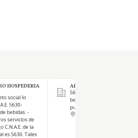
RO HOSPEDERIA
AFTERSOTOGRANDE SL.
5630 (P) - Establecimientos d
eto social lo
bebidas 7311 - Agencias de
.A.E. 5630-
publicidad
de bebidas. -
CADIZ
ros servicios de
o C.N.A.E. de la
al es 5630. Tales