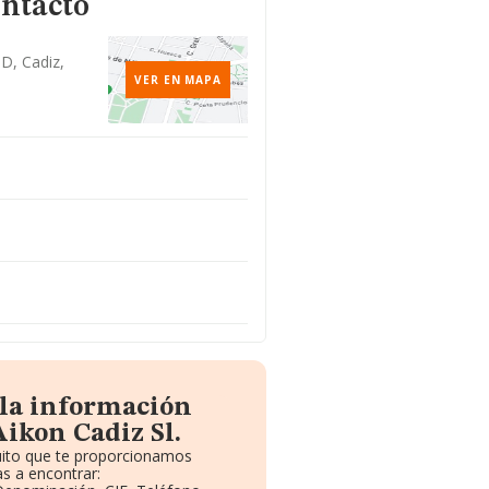
ontacto
 D, Cadiz,
VER EN MAPA
 la información
ikon Cadiz Sl.
tuito que te proporcionamos
s a encontrar: