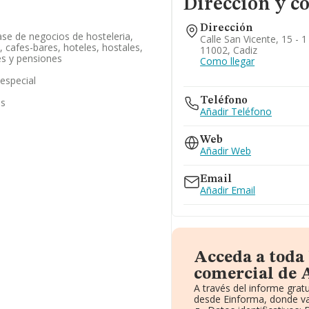
Dirección y c
Dirección
ase de negocios de hosteleria,
Calle San Vicente, 15 - 1
 cafes-bares, hoteles, hostales,
11002, Cadiz
es y pensiones
Como llegar
 especial
Teléfono
as
Añadir Teléfono
Web
Añadir Web
Email
Añadir Email
Acceda a toda
comercial de A
A través del informe gra
desde Einforma, donde va