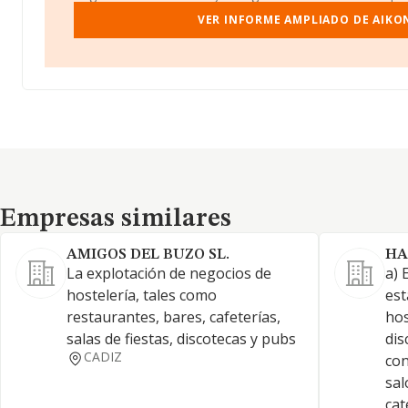
VER INFORME AMPLIADO DE AIKON
Empresas similares
Empresas similares
AMIGOS DEL BUZO SL.
HA
La explotación de negocios de
a) 
hostelería, tales como
est
restaurantes, bares, cafeterías,
hos
salas de fiestas, discotecas y pubs
dis
CADIZ
con
sal
cat