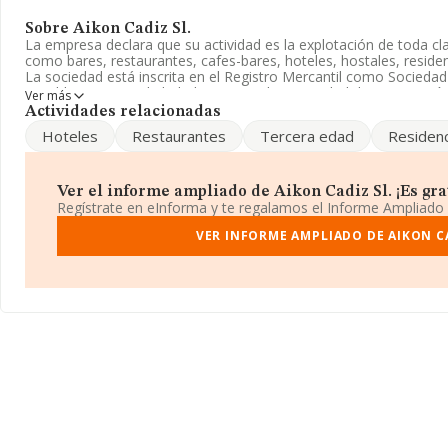
Sobre Aikon Cadiz Sl.
La empresa declara que su actividad es la explotación de toda cl
como bares, restaurantes, cafes-bares, hoteles, hostales, reside
La sociedad está inscrita en el Registro Mercantil como Sociedad
'Establecimientos de bebidas'. No realiza actividad de importació
Ver más
Actividades relacionadas
La empresa española
Aikon Cadiz S.L
, con CIF B11781242, se e
Hoteles
Restaurantes
Tercera edad
Residenc
núm. 15 1 D, (11002), en el municipio de Cádiz, Andalucía.
En relación con el sector y disponiendo de los datos de hasta 66.
facturación asciende a 5.524 millones de euros y la media entre 
Ver el informe ampliado de Aikon Cadiz Sl. ¡Es grat
euros de ventas. Teniendo en cuenta la información sobre Cádi
Regístrate en eInforma y te regalamos el Informe Ampliado
constan 1553 empresas, cuyas ventas han obtenido los 137 millo
completar los datos de sector los empleados de media son 2; la 
VER INFORME AMPLIADO DE AIKON CA
desde la constitución.