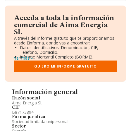
Acceda a toda la información
comercial de Aima Energia
Sl.
A través del informe gratuito que te proporcionamos
desde Einforma, donde vas a encontrar:
Datos identificativos: Denominación, CIF,
Teléfono, Domicilio.
Informe Mercantil Completo (BORME).
Ver más
Gráficos de Evolución Ventas y Empleados.
Consejo de Administración y Administradores.
QUIERO MI INFORME GRATUITO
Directivos y Ejecutivos.
Accionistas.
Participaciones y Vinculaciones en otras empresas.
Artículos de prensa publicados sobre la empresa.
Información oficial y registral complementaria.
Información general
Razón social
Aima Energia Sl.
CIF
B87173894
Forma jurídica
Sociedad limitada unipersonal
Sector
Energía