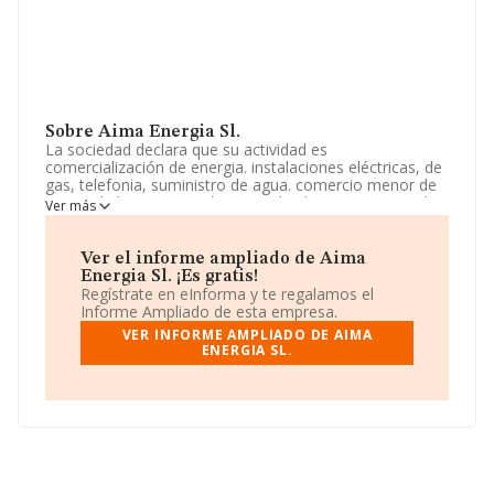
Sobre Aima Energia Sl.
La sociedad declara que su actividad es
comercialización de energia. instalaciones eléctricas, de
gas, telefonia, suministro de agua. comercio menor de
material electrico. instalaciones de alarmas. servicio de
Ver más
mantenimiento integral a edificios, comunidades de
propietarios. transporte nacional e internacional de
mercancías propias y ajen. La sociedad está inscrita en
Ver el informe ampliado de Aima
el Registro Mercantil como Sociedad Limitada. Su CNAE
Energia Sl. ¡Es gratis!
corresponde a 3515 con código 'Producción de energía
Regístrate en eInforma y te regalamos el
hidroeléctrica'. La compañía no tiene actividad en
Informe Ampliado de esta empresa.
mercados exteriores.
VER INFORME AMPLIADO DE AIMA
ENERGIA SL.
La sociedad
Aima Energia S.L
, con número de
identificación fiscal B87173894, tiene domicilio fiscal en
Calle Velazquez núm. 59 1 Plt D, (28001), Madrid,
Madrid.
En base a la información de la que dispone INFORMA
sobre 3.058 compañías, a nivel nacional la facturación
asciende a 54.556 millones de euros y la media de