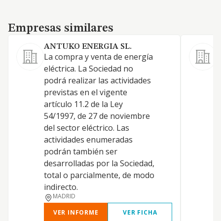
Empresas similares
Empresas similares
ANTUKO ENERGIA SL.
S
La compra y venta de energía
C
eléctrica. La Sociedad no
C
podrá realizar las actividades
I
previstas en el vigente
e
artículo 11.2 de la Ley
I
54/1997, de 27 de noviembre
del sector eléctrico. Las
actividades enumeradas
podrán también ser
desarrolladas por la Sociedad,
total o parcialmente, de modo
indirecto.
MADRID
VER INFORME
VER FICHA