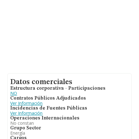
facturación de ventas entre todas las compañías
alcanza los 17 millones de euros. En relación con la
información de la provincia de Madrid, en la base de
datos INFORMA constan 903 empresas, cuyas ventas
han alcanzado los 31.257 millones de euros. Como
información adicional de interés, la antigüedad desde la
constitución es de 9 años. La media de empleados de
las empresas es de 4.
Datos comerciales
Estructura corporativa - Participaciones
NO
Contratos Públicos Adjudicados
Ver Información
Incidencias de Fuentes Públicas
Ver Información
Operaciones Internacionales
No constan
Grupo Sector
Energía
Cargos