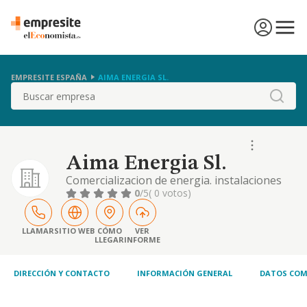
EMPRESITE ESPAÑA
AIMA ENERGIA SL.
Buscar
Aima Energia Sl.
Comercializacion de energia. instalaciones
electricas, de gas, telefonia, suministro de
0
/5
( 0 votos)
agua. comercio menor de material electrico.
instalaciones de alarmas. servicio de
mantenimiento integral a edificios,
LLAMAR
SITIO WEB
CÓMO
VER
LLEGAR
INFORME
comunidades de propietarios. transporte
nacional e internacional de mercancias
propias y ajen
DIRECCIÓN Y CONTACTO
INFORMACIÓN GENERAL
DATOS COM