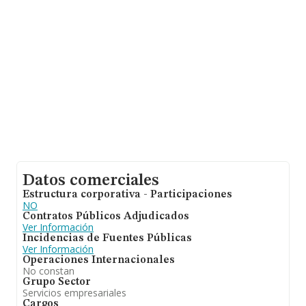
2020 de hasta 8.058 millones de euros. Finalmente, para
completar los datos de sector, en 2020, la media de
empleados es de 2. La antigüedad desde la constitución
es de 13 años.
Datos comerciales
Estructura corporativa - Participaciones
NO
Contratos Públicos Adjudicados
Ver Información
Incidencias de Fuentes Públicas
Ver Información
Operaciones Internacionales
No constan
Grupo Sector
Servicios empresariales
Cargos