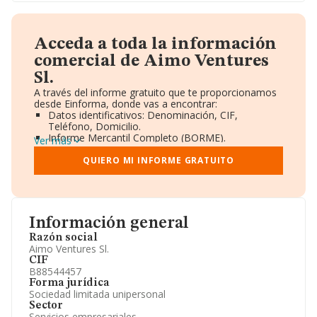
Acceda a toda la información
comercial de Aimo Ventures
Sl.
A través del informe gratuito que te proporcionamos
desde Einforma, donde vas a encontrar:
Datos identificativos: Denominación, CIF,
Teléfono, Domicilio.
Informe Mercantil Completo (BORME).
Ver más
Gráficos de Evolución Ventas y Empleados.
Consejo de Administración y Administradores.
QUIERO MI INFORME GRATUITO
Directivos y Ejecutivos.
Accionistas.
Participaciones y Vinculaciones en otras empresas.
Artículos de prensa publicados sobre la empresa.
Información oficial y registral complementaria.
Información general
Razón social
Aimo Ventures Sl.
CIF
B88544457
Forma jurídica
Sociedad limitada unipersonal
Sector
Servicios empresariales