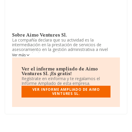
Sobre Aimo Ventures Sl.
La compañía declara que su actividad es la
intermediación en la prestación de servicios de
asesoramiento en la gestión administrativa a nivel
transversal-administración, ventas, operaciones y
Ver más
marketing. La sociedad está registrada como Sociedad
Limitada. Su actividad CNAE es '%cnae%' con código
7020. La empresa no tiene actividad en mercados
Ver el informe ampliado de Aimo
exteriores.
Ventures Sl. ¡Es gratis!
Regístrate en eInforma y te regalamos el
La sociedad
Aimo Ventures S.L
, B88544457, se
Informe Ampliado de esta empresa.
encuentra en Calle Campo De La Estrella núm. 7 Ptl L
VER INFORME AMPLIADO DE AIMO
Piso 2 B, (28050), Madrid, Madrid.
VENTURES SL.
En base a la información de la que dispone INFORMA
sobre 72.271 compañías, la facturación en el ámbito
nacional alcanza los 15.184 millones de euros y el
promedio de la facturación de ventas entre todas las
compañías asciende a los 210 mil euros. Teniendo en
cuenta la información sobre Madrid, en la base de datos
de INFORMA aparecen 24646 empresas, con ventas en