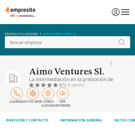
EMPRESITE ESPAÑA
AIMO VENTURES SL.
Buscar
Aimo Ventures Sl.
La intermediación en la prestación de
servicios de asesoramiento en la gestión
0
/5
( 0 votos)
administrativa a nivel transversal-
administración, ventas, operaciones y
marketing
LLAMAR
SITIO WEB
CÓMO
VER
LLEGAR
INFORME
DIRECCIÓN Y CONTACTO
INFORMACIÓN GENERAL
DATOS COM