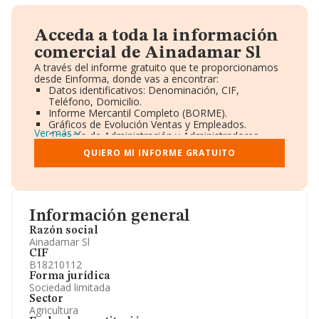
Acceda a toda la información
comercial de Ainadamar Sl
A través del informe gratuito que te proporcionamos
desde Einforma, donde vas a encontrar:
Datos identificativos: Denominación, CIF,
Teléfono, Domicilio.
Informe Mercantil Completo (BORME).
Gráficos de Evolución Ventas y Empleados.
Ver más
Consejo de Administración y Administradores.
Directivos y Ejecutivos.
QUIERO MI INFORME GRATUITO
Accionistas.
Participaciones y Vinculaciones en otras empresas.
Artículos de prensa publicados sobre la empresa.
Información oficial y registral complementaria.
Información general
Razón social
Ainadamar Sl
CIF
B18210112
Forma jurídica
Sociedad limitada
Sector
Agricultura