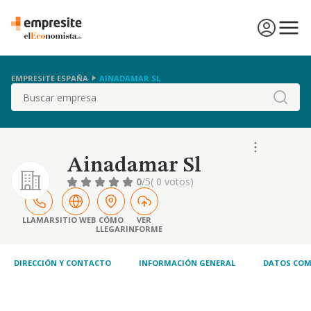
EMPRESITE ESPAÑA
AINADAMAR SL
Buscar
Ainadamar Sl
0
/5
( 0 votos)
LLAMAR
SITIO WEB
CÓMO
VER
LLEGAR
INFORME
DIRECCIÓN Y CONTACTO
INFORMACIÓN GENERAL
DATOS COM