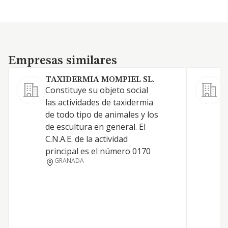
Empresas similares
Empresas similares
TAXIDERMIA MOMPIEL SL.
J
Constituye su objeto social
L
las actividades de taxidermia
o
de todo tipo de animales y los
4
de escultura en general. El
C
C.N.A.E. de la actividad
C
principal es el número 0170
0
GRANADA
0
0
5
5
i