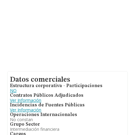
sobre Málaga, en la base de datos INFORMA constan
1705 empresas, cuyas ventas han obtenido los 264
millones de euros. Como información adicional de
interés, la antigüedad alcanza los 8 años desde la
constitución. La media de empleados de las empresas
es de 2.
Datos comerciales
Estructura corporativa - Participaciones
NO
Contratos Públicos Adjudicados
Ver Información
Incidencias de Fuentes Públicas
Ver Información
Operaciones Internacionales
No constan
Grupo Sector
Intermediación financiera
Cargos