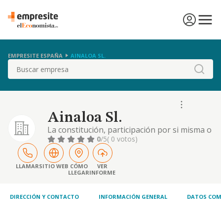
EMPRESITE ESPAÑA
AINALOA SL.
Buscar
Ainaloa Sl.
La constitución, participación por si misma o
de forma indirecta en la gestión y control de
0
/5
( 0 votos)
otras empresas y sociedades; la adquisición,
enajenación, tenencia y explotación de
bienes inmuebles; vehículos de todo tipo,
LLAMAR
SITIO WEB
CÓMO
VER
LLEGAR
INFORME
época y lugar; máquinas de todo tipo;
pinturas de todo tipo y época; ..
DIRECCIÓN Y CONTACTO
INFORMACIÓN GENERAL
DATOS COM