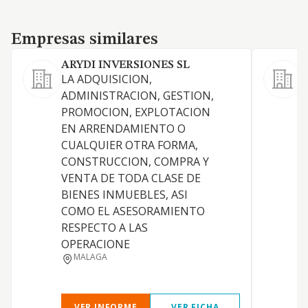
Empresas similares
Empresas similares
ARYDI INVERSIONES SL
LA ADQUISICION,
L
ADMINISTRACION, GESTION,
PROMOCION, EXPLOTACION
EN ARRENDAMIENTO O
CUALQUIER OTRA FORMA,
CONSTRUCCION, COMPRA Y
P
VENTA DE TODA CLASE DE
D
BIENES INMUEBLES, ASI
D
COMO EL ASESORAMIENTO
RESPECTO A LAS
OPERACIONE
MALAGA
VER INFORME
VER FICHA