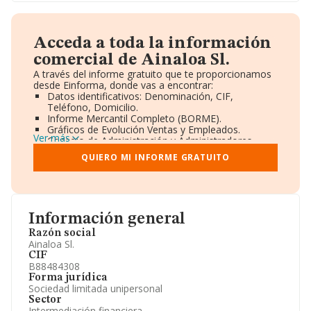
Acceda a toda la información
comercial de Ainaloa Sl.
A través del informe gratuito que te proporcionamos
desde Einforma, donde vas a encontrar:
Datos identificativos: Denominación, CIF,
Teléfono, Domicilio.
Informe Mercantil Completo (BORME).
Gráficos de Evolución Ventas y Empleados.
Ver más
Consejo de Administración y Administradores.
Directivos y Ejecutivos.
QUIERO MI INFORME GRATUITO
Accionistas.
Participaciones y Vinculaciones en otras empresas.
Artículos de prensa publicados sobre la empresa.
Información oficial y registral complementaria.
Información general
Razón social
Ainaloa Sl.
CIF
B88484308
Forma jurídica
Sociedad limitada unipersonal
Sector
Intermediación financiera