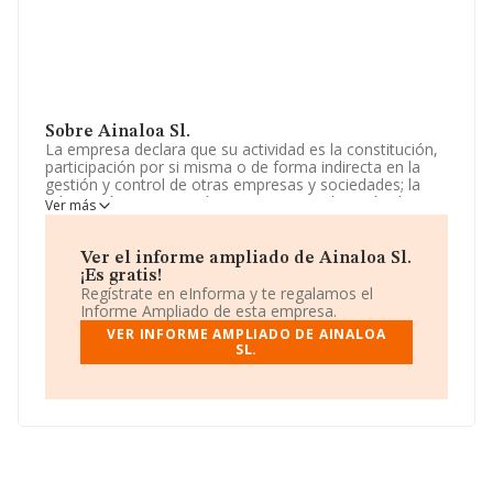
Sobre Ainaloa Sl.
La empresa declara que su actividad es la constitución,
participación por si misma o de forma indirecta en la
gestión y control de otras empresas y sociedades; la
adquisición, enajenación, tenencia y explotación de
Ver más
bienes inmuebles; vehículos de todo tipo, época y lugar;
máquinas de todo tipo; pinturas de todo tipo y época;.
La empresa está registrada como Sociedad Limitada.
Ver el informe ampliado de Ainaloa Sl.
Tiene CNAE: 6421 - '%cnae%'. No realiza actividad de
¡Es gratis!
importación y/o exportación.
Regístrate en eInforma y te regalamos el
Informe Ampliado de esta empresa.
La compañía
Ainaloa S.L
, B88484308, tiene su
VER INFORME AMPLIADO DE AINALOA
domicilio social establecido en Lugar Cortijo El Solano
SL.
Bobadilla Estación núm. S/N, (29200), en el municipio de
Antequera, en Málaga, Andalucía.
Con los datos a disposición de INFORMA sobre 45.306
empresas pertenecientes al sector, a nivel nacional la
facturación asciende a 71.120 millones de euros y la
media entre todas las compañías es de 1 millón de
euros de ventas. Teniendo en cuenta la información