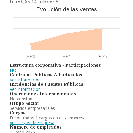
Entre 0,6 y 1,5 millones €
completar los datos de sector, en 2025, los empleados
Evolución de las ventas
de media son 13. La antigüedad alcanza los 16 años
desde la constitución.
En resumen,
Ainlimp Servicios S.L
se emplea en
servicio de limpieza de interiores, edificios, oficinas,
establecimientos comerciales, residencias, centros
sanitarios y establecimientos industriales. otros. Se ha
posicionado mejor en el ranking sectorial (Limpieza
general de edificios) frente al 2024. Se ha posicionado
mejor en el ranking nacional (de todas las empresas
presentes en el territorio) frente al 2024.
2023
2024
2025
Estructura corporativa - Participaciones
NO
Contratos Públicos Adjudicados
Ver Información
Incidencias de Fuentes Públicas
Ver Información
Operaciones Internacionales
No constan
Grupo Sector
Servicios empresariales
Cargos
Encontrados 1 cargos en esta empresa
Ver cargos de Empresa
Número de empleados
23 (año 2025)