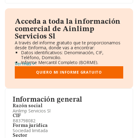
Acceda a toda la información
comercial de Ainlimp
Servicios Sl
A través del informe gratuito que te proporcionamos
desde Einforma, donde vas a encontrar:
Datos identificativos: Denominación, CIF,
Teléfono, Domicilio.
Informe Mercantil Completo (BORME).
Ver más
Gráficos de Evolución Ventas y Empleados.
Consejo de Administración y Administradores.
QUIERO MI INFORME GRATUITO
Directivos y Ejecutivos.
Accionistas.
Participaciones y Vinculaciones en otras empresas.
Artículos de prensa publicados sobre la empresa.
Información oficial y registral complementaria.
Información general
Razón social
Ainlimp Servicios Sl
CIF
B83798082
Forma jurídica
Sociedad limitada
Sector