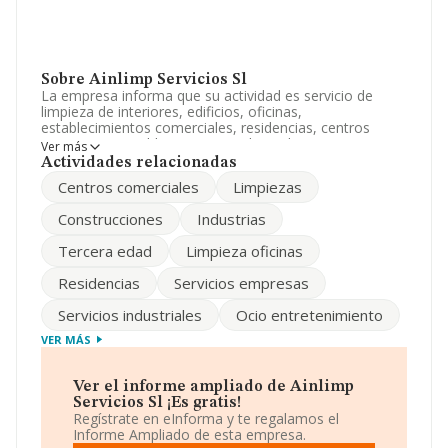
Sobre Ainlimp Servicios Sl
La empresa informa que su actividad es servicio de
limpieza de interiores, edificios, oficinas,
establecimientos comerciales, residencias, centros
sanitarios y establecimientos industriales. otros. La
Ver más
sociedad está inscrita en el Registro Mercantil como
Actividades relacionadas
Sociedad Limitada. Su actividad CNAE es 'Limpieza
Centros comerciales
Limpiezas
general de edificios' con código 8121. No realiza
actividad de importación y/o exportación.
Construcciones
Industrias
Ha habido un descenso en cuanto al número de
Tercera edad
Limpieza oficinas
empleados y teniendo en cuenta la información
disponible en INFORMA, ha dispuesto de un número de
Residencias
Servicios empresas
empleados por encima de la media de sector.
Servicios industriales
Ocio entretenimiento
Dentro del ranking de empresas elaborado por
INFORMA, atendiendo a los niveles de facturación de la
VER MÁS
compañía, se destaca que: en 2025 la empresa ha
ganado 6 puestos en el ranking sectorial, pasando del
922 al 916. Antes de la compañía, en el ranking del
Ver el informe ampliado de Ainlimp
sector, están empresas como:
Promotora de
Servicios Sl ¡Es gratis!
Construcciones y Mantenimientos San Juan S.L
y
Regístrate en eInforma y te regalamos el
Gestión y Multiservicios Ambientales S.L
; por
Informe Ampliado de esta empresa.
debajo se encuentran empresas como:
Limpiezas