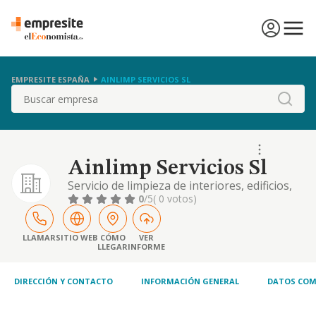
EMPRESITE ESPAÑA
AINLIMP SERVICIOS SL
Buscar
Ainlimp Servicios Sl
Servicio de limpieza de interiores, edificios,
oficinas, establecimientos comerciales,
0
/5
( 0 votos)
residencias, centros sanitarios y
establecimientos industriales. otros
LLAMAR
SITIO WEB
CÓMO
VER
LLEGAR
INFORME
DIRECCIÓN Y CONTACTO
INFORMACIÓN GENERAL
DATOS COM