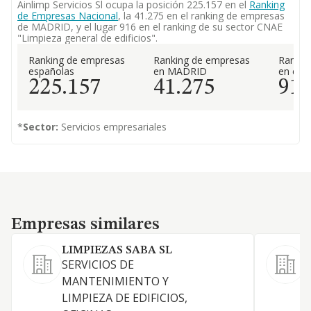
Ainlimp Servicios Sl ocupa la posición 225.157 en el
Ranking
de Empresas Nacional
, la 41.275 en el ranking de empresas
de MADRID, y el lugar 916 en el ranking de su sector CNAE
"Limpieza general de edificios".
Ranking de empresas
Ranking de empresas
Rankin
españolas
en MADRID
en el 
225.157
41.275
91
*
Sector:
Servicios empresariales
Empresas similares
Empresas similares
LIMPIEZAS SABA SL
SERVICIOS DE
MANTENIMIENTO Y
E
LIMPIEZA DE EDIFICIOS,