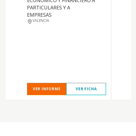
ECONOMICO Y FINANCIERO A
c
PARTICULARES Y A
e
EMPRESAS
VALENCIA
VER INFORME
VER FICHA