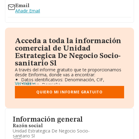
Email
Añadir Email
Acceda a toda la información
comercial de Unidad
Estrategica De Negocio Socio-
sanitario Sl
A través del informe gratuito que te proporcionamos
desde Einforma, donde vas a encontrar:
Datos identificativos: Denominación, CIF,
Ver más
Teléfono, Domicilio.
Informe Mercantil Completo (BORME).
QUIERO MI INFORME GRATUITO
Gráficos de Evolución Ventas y Empleados.
Consejo de Administración y Administradores.
Directivos y Ejecutivos.
Accionistas.
Participaciones y Vinculaciones en otras empresas.
Información general
Artículos de prensa publicados sobre la empresa.
Información oficial y registral complementaria.
Razón social
Unidad Estrategica De Negocio Socio-
sanitario Sl