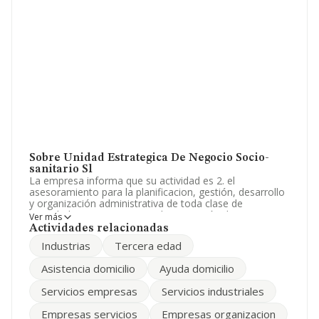
Sobre Unidad Estrategica De Negocio Socio-
sanitario Sl
La empresa informa que su actividad es 2. el
asesoramiento para la planificacion, gestión, desarrollo
y organización administrativa de toda clase de
sociedades y empresas. y 3. la prestación de servicios
Ver más
de: 3. a. residencia de la tercera edad. 3. b. centro de dia.
Actividades relacionadas
3. c. tele-asistencia. 3. d. ayuda a domicilio. 3. e.
Industrias
Tercera edad
sociosanitarios. La empresa es una Sociedad Limitada.
Clasifica su actividad CNAE como '%cnae%', código
Asistencia domicilio
Ayuda domicilio
7020. No realiza actividad de importación y/o
exportación.
Servicios empresas
Servicios industriales
La sociedad española
Unidad Estrategica de
Empresas servicios
Empresas organizacion
Negocio Socio-sanitario S.L
, B97547541, está situada