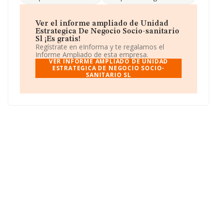
en Calle Bloc Dels Portuaris núm. 9, (46011), Valencia,
Comunidad Valenciana.
Ver el informe ampliado de Unidad
En relación con el sector y disponiendo de los datos de
Estrategica De Negocio Socio-sanitario
hasta 72.271 empresas, a nivel nacional la facturación
Sl ¡Es gratis!
asciende a 15.184 millones de euros y la media de
Regístrate en eInforma y te regalamos el
facturación de ventas entre todas las compañías
Informe Ampliado de esta empresa.
alcanza los 210 mil euros. En relación con la
VER INFORME AMPLIADO DE UNIDAD
información de la provincia de Valencia, en la base de
ESTRATEGICA DE NEGOCIO SOCIO-
SANITARIO SL
datos de INFORMA aparecen 3803 empresas, con
ventas de hasta 524 millones de euros. Con el fin de
ampliar la información relativa a las compañías, la
media de antigüedad desde la constitución es de 13
años. La media de empleados es de 2.