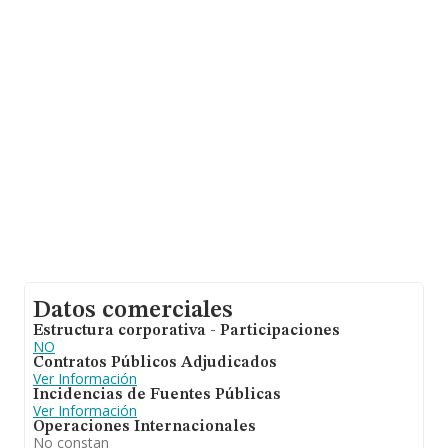
hasta 350 empresas, la facturación en el ámbito
nacional alcanza los 337 millones de euros y la media
entre todas las compañías es de 963 mil euros de
ventas. En cuanto a la información relativa a la provincia
de Santa Cruz De Tenerife, en la base de datos
INFORMA constan 6 empresas, con ventas de hasta 2
millones de euros. Para aportar ulterior información de
interés en el ámbito sectorial, los empleados de media
son 6. La antigüedad desde la constitución es de 18
años.
Datos comerciales
Estructura corporativa - Participaciones
NO
Contratos Públicos Adjudicados
Ver Información
Incidencias de Fuentes Públicas
Ver Información
Operaciones Internacionales
No constan