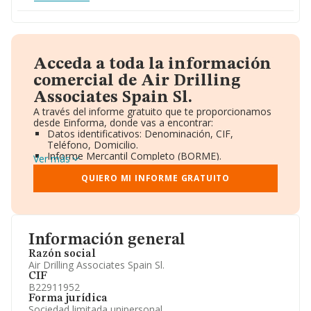
Acceda a toda la información
comercial de Air Drilling
Associates Spain Sl.
A través del informe gratuito que te proporcionamos
desde Einforma, donde vas a encontrar:
Datos identificativos: Denominación, CIF,
Teléfono, Domicilio.
Informe Mercantil Completo (BORME).
Ver más
Gráficos de Evolución Ventas y Empleados.
Consejo de Administración y Administradores.
QUIERO MI INFORME GRATUITO
Directivos y Ejecutivos.
Accionistas.
Participaciones y Vinculaciones en otras empresas.
Artículos de prensa publicados sobre la empresa.
Información oficial y registral complementaria.
Información general
Razón social
Air Drilling Associates Spain Sl.
CIF
B22911952
Forma jurídica
Sociedad limitada unipersonal