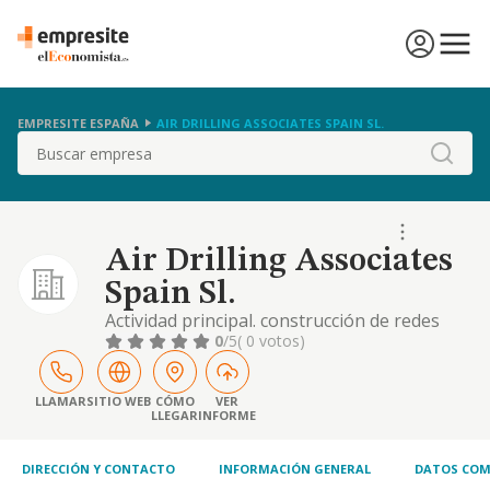
EMPRESITE ESPAÑA
AIR DRILLING ASSOCIATES SPAIN SL.
Buscar
Air Drilling Associates
Spain Sl.
Actividad principal. construcción de redes
para fluidos. código cnae 42.21 construcción
0
/5
( 0 votos)
de redes para fluidos (nace 42.21, actividad:
construcción de redes para fluidos). otras
actividades. comercio al por mayor de
LLAMAR
SITIO WEB
CÓMO
VER
LLEGAR
INFORME
productos químicos. comercio al por mayor
de ferretería, fontanería y calefacción.
DIRECCIÓN Y CONTACTO
INFORMACIÓN GENERAL
DATOS COM