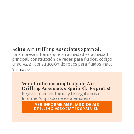
Sobre Air Drilling Associates Spain Sl.
La empresa informa que su actividad es actividad
principal. construcción de redes para fluidos. código
cnae 42.21 construcción de redes para fluidos (nace
42.21, actividad: construcción de redes para fluidos).
Ver más
otras actividades. comercio al por mayor de productos
químicos. comercio al por mayor de ferretería,
fontanería y calefacción. La sociedad está inscrita en el
Ver el informe ampliado de Air
Registro Mercantil como Sociedad Limitada. Tiene
Drilling Associates Spain Sl. ¡Es gratis!
CNAE: 4221 - 'Construcción de redes para fluidos'. La
Regístrate en eInforma y te regalamos el
empresa no tiene actividad en mercados exteriores.
Informe Ampliado de esta empresa.
VER INFORME AMPLIADO DE AIR
La sociedad
Air Drilling Associates Spain S.L
, con CIF
DRILLING ASSOCIATES SPAIN SL.
B22911952, tiene domicilio fiscal en Calle Bethencourt
Alfonso núm. 24 Piso 3, (38002), Santa Cruz De
Tenerife, Islas Canarias.
En relación con el sector y disponiendo de los datos de