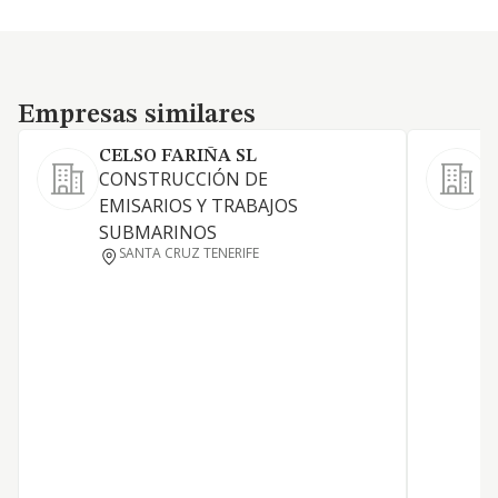
Empresas similares
Empresas similares
CELSO FARIÑA SL
S
CONSTRUCCIÓN DE
-
EMISARIOS Y TRABAJOS
f
SUBMARINOS
e
SANTA CRUZ TENERIFE
C
e
t
h
o
c
i
e