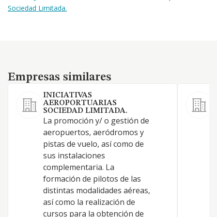
Sociedad Limitada.
Empresas similares
Empresas similares
INICIATIVAS
AEROPORTUARIAS
SOCIEDAD LIMITADA.
P
La promoción y/ o gestión de
E
aeropuertos, aeródromos y
p
pistas de vuelo, así como de
e
sus instalaciones
t
complementaria. La
d
formación de pilotos de las
C
distintas modalidades aéreas,
m
así como la realización de
d
cursos para la obtención de