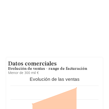
En relación con el sector y disponiendo de los datos de
hasta 925 empresas, en el ámbito nacional la
facturación alcanza la cifra de 7.631 millones de euros y
se estima que el promedio de la facturación entre todas
las empresas es de 8 millones de euros. Teniendo en
cuenta la información sobre Jaén, en la base de datos
de INFORMA aparecen 3 empresas, cuyas ventas en
2018 han alcanzado los 0 euros. Finalmente, para
completar los datos de sector, en 2018, la media de
antigüedad desde la constitución es de 16 años. La
media de empleados es de 35.
Datos comerciales
Evolución de ventas - rango de facturación
Menor de 300 mil €
Evolución de las ventas