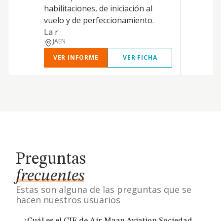
a
habilitaciones, de iniciación al
P
vuelo y de perfeccionamiento.
p
La r
JAEN
VER INFORME
VER FICHA
Preguntas
frecuentes
Estas son alguna de las preguntas que se
hacen nuestros usuarios