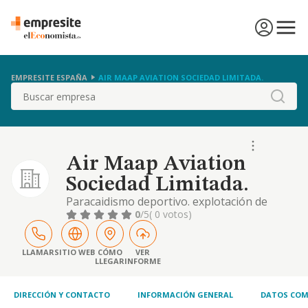
EMPRESITE ESPAÑA
AIR MAAP AVIATION SOCIEDAD LIMITADA.
Buscar
Air Maap Aviation
Sociedad Limitada.
Paracaidismo deportivo. explotación de
escuelas de paracaidismo, formación y
0
/5
( 0 votos)
entrenamiento. saltos tándem de ocio.
lanzamiento de paracaidistas. compraventa,
mantenimiento y reparación de materiales
LLAMAR
SITIO WEB
CÓMO
VER
LLEGAR
INFORME
afines a actividad de paracaidismo.
prestación de servicios de publicidad aérea.
inversión en
DIRECCIÓN Y CONTACTO
INFORMACIÓN GENERAL
DATOS COM