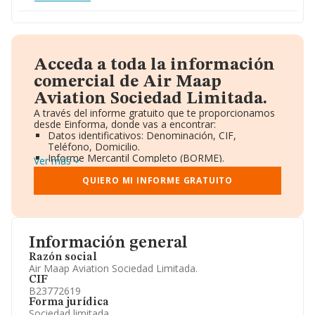
Acceda a toda la información
comercial de Air Maap
Aviation Sociedad Limitada.
A través del informe gratuito que te proporcionamos
desde Einforma, donde vas a encontrar:
Datos identificativos: Denominación, CIF,
Teléfono, Domicilio.
Informe Mercantil Completo (BORME).
Ver más
Gráficos de Evolución Ventas y Empleados.
Consejo de Administración y Administradores.
QUIERO MI INFORME GRATUITO
Directivos y Ejecutivos.
Accionistas.
Participaciones y Vinculaciones en otras empresas.
Artículos de prensa publicados sobre la empresa.
Información oficial y registral complementaria.
Información general
Razón social
Air Maap Aviation Sociedad Limitada.
CIF
B23772619
Forma jurídica
Sociedad limitada