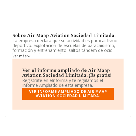
Sobre Air Maap Aviation Sociedad Limitada.
La empresa declara que su actividad es paracaidismo
deportivo. explotación de escuelas de paracaidismo,
formación y entrenamiento. saltos tándem de ocio.
lanzamiento de paracaidistas. compraventa,
Ver más
mantenimiento y reparación de materiales afines a
actividad de paracaidismo. prestación de servicios de
publicidad aérea. inversión en. La sociedad está inscrita
Ver el informe ampliado de Air Maap
en el Registro Mercantil como Sociedad Limitada. Tiene
Aviation Sociedad Limitada. ¡Es gratis!
CNAE: 5223 - 'Actividades anexas al transporte aéreo'.
Regístrate en eInforma y te regalamos el
La sociedad no tiene actividad en mercados exteriores.
Informe Ampliado de esta empresa.
VER INFORME AMPLIADO DE AIR MAAP
Atendiendo a los datos disponibles en INFORMA, el
AVIATION SOCIEDAD LIMITADA.
número de empleados de la compañía ha estado por
debajo de la media de sector.
La empresa
Air Maap Aviation Sociedad Limitada
,
B23772619, se encuentra en Calle Antonio José Carrero
núm. 20, (23710), en el municipio de Bailen, provincia de
Jaén, Andalucía.