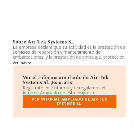
Sobre Air Tek Systems Sl.
La empresa declara que su actividad es la prestación de
servicios de reparación y mantenimiento de
embarcaciones. y la prestación de embalaje, protección
y almacenamiento de efectos navales y otros bienes
Ver más
muebles. montaje de andamios y carpas: instalación
extracción y ventilación para humo, polvo gases.
instalación aire acondicionado. in. La empresa está
Ver el informe ampliado de Air Tek
registrada como Sociedad Limitada. La actividad de
Systems Sl. ¡Es gratis!
referencia CNAE corresponde a 'Reparación y
Regístrate en eInforma y te regalamos el
mantenimiento naval', cuyo Código es 3315. La
Informe Ampliado de esta empresa.
compañía no tiene actividad en mercados exteriores.
VER INFORME AMPLIADO DE AIR TEK
SYSTEMS SL.
El número de empleados se ha incrementado un 30% y
teniendo en cuenta la información disponible en
INFORMA, ha dispuesto de un número de empleados
por encima de la media de sector.
Respecto a la posición de la empresa según los niveles
de facturación, en los distintos rankings, INFORMA