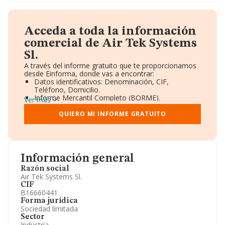
Acceda a toda la información
comercial de Air Tek Systems
Sl.
A través del informe gratuito que te proporcionamos
desde Einforma, donde vas a encontrar:
Datos identificativos: Denominación, CIF,
Teléfono, Domicilio.
Informe Mercantil Completo (BORME).
Ver más
Gráficos de Evolución Ventas y Empleados.
Consejo de Administración y Administradores.
QUIERO MI INFORME GRATUITO
Directivos y Ejecutivos.
Accionistas.
Participaciones y Vinculaciones en otras empresas.
Artículos de prensa publicados sobre la empresa.
Información oficial y registral complementaria.
Información general
Razón social
Air Tek Systems Sl.
CIF
B16660441
Forma jurídica
Sociedad limitada
Sector
Industria