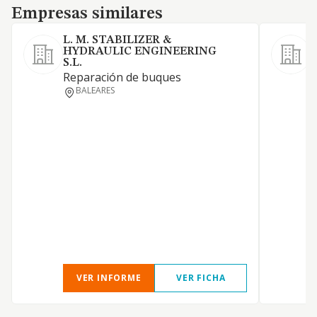
Empresas similares
Empresas similares
L. M. STABILIZER &
HYDRAULIC ENGINEERING
S.L.
1
Reparación de buques
y
BALEARES
a
D
I
A
c
a
a
y
r
VER INFORME
VER FICHA