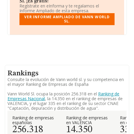
Sl. ¡Es gratis!
Regístrate en eInforma y te regalamos el
Informe Ampliado de esta empresa.
VER INFORME AMPLIADO DE VANN WORLD
SL.
Rankings
Consulte la evolución de Vann world sl. y su competencia en
el mayor Ranking de Empresas de España
Vann World Sl. ocupa la posición 256.318 en el
Ranking de
Empresas Nacional
, la 14.350 en el ranking de empresas de
VALENCIA, y el lugar 335 en el ranking de su sector CNAE
"Captación, depuración y distribución de agua".
Ranking de empresas
Ranking de empresas
Rankin
españolas
en VALENCIA
en el 
256.318
14.350
33