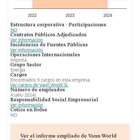
En conclusión, la actividad de
Vann World S.L
está
enfocada en tratamiento de aguas. En cuanto a la
posición en el ranking nacional, la empresa ha perdido
posiciones frente al 2023.
2022
2023
2024
Estructura corporativa - Participaciones
NO
Contratos Públicos Adjudicados
Ver Información
Incidencias de Fuentes Públicas
Ver Información
Operaciones Internacionales
Importa
Grupo Sector
Energía
Cargos
Encontrados 9 cargos en esta empresa
Ver cargos de Vann World Sl.
Número de empleados
4 (año 2024)
Responsabilidad Social Empresarial
Ver Información
Cotiza en Bolsa
NO
Ver el informe ampliado de Vann World