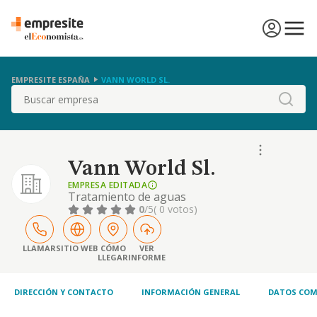
EMPRESITE ESPAÑA
VANN WORLD SL.
Buscar
Vann World Sl.
EMPRESA EDITADA
Tratamiento de aguas
0
/5
( 0 votos)
LLAMAR
SITIO WEB
CÓMO
VER
LLEGAR
INFORME
DIRECCIÓN Y CONTACTO
INFORMACIÓN GENERAL
DATOS COM