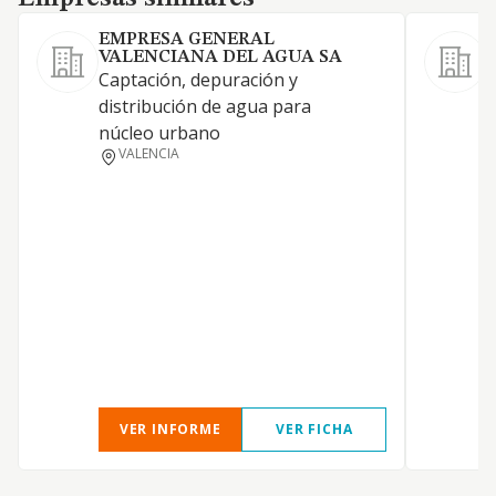
EMPRESA GENERAL
VALENCIANA DEL AGUA SA
Captación, depuración y
l
distribución de agua para
c
núcleo urbano
m
VALENCIA
d
d
p
c
c
e
s
a
d
VER INFORME
VER FICHA