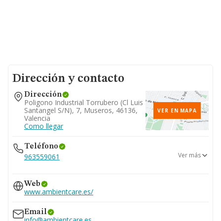
Dirección y contacto
Dirección
Poligono Industrial Torrubero (cl Luis
Santangel S/n), 7, Museros, 46136,
VER EN MAPA
Valencia
Como llegar
Teléfono
Ver más
963559061
679...
Web
Ver teléfono 679...
www.ambientcare.es/
Email
info@ambientcare.es