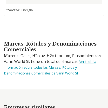
*
Sector:
Energía
Marcas, Rótulos y Denominaciones Comerciales
Marcas, Rótulos y Denominaciones
Comerciales
Oasis, H2o.uv, H2o.titanium, Plusambientcare
Marcas:
Vann World Sl. tiene un total de 4 marcas.
Ver toda la
información sobre todas las Marcas, Rótulos y
Denominaciones Comerciales de Vann World Sl.
Empresas similares
Empresas similares