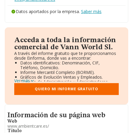
Datos aportados por la empresa.
Saber más
Acceda a toda la información
comercial de Vann World Sl.
A través del informe gratuito que te proporcionamos
desde Einforma, donde vas a encontrar:
Datos identificativos: Denominación, CIF,
Teléfono, Domicilio.
Informe Mercantil Completo (BORME).
Gráficos de Evolución Ventas y Empleados.
Ver más
Consejo de Administración y Administradores.
Directivos y Ejecutivos.
QUIERO MI INFORME GRATUITO
Accionistas.
Participaciones y Vinculaciones en otras empresas.
Artículos de prensa publicados sobre la empresa.
Información oficial y registral complementaria.
Informacion de su página web
Información de su página web
Web
www.ambientcare.es/
Titulo