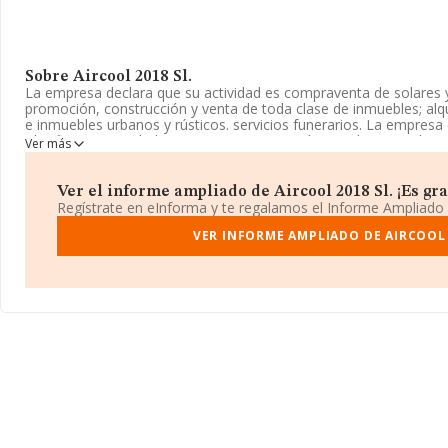
Sobre Aircool 2018 Sl.
La empresa declara que su actividad es compraventa de solares y 
promoción, construcción y venta de toda clase de inmuebles; alqu
e inmuebles urbanos y rústicos. servicios funerarios. La empresa
Clasifica su actividad CNAE como 'Fontanería, instalaciones de si
Ver más
acondicionado', código 4322. La sociedad no tiene actividad en 
No ha habido variación en cuanto al número de empleados con r
Ver el informe ampliado de Aircool 2018 Sl. ¡Es gra
los datos disponibles en INFORMA, el número de empleados de 
Regístrate en eInforma y te regalamos el Informe Ampliado
de la media de sector.
VER INFORME AMPLIADO DE AIRCOOL 
La sociedad
Aircool 2018 S.L
, con número de identificación fisc
Toro núm. 9 Ent, (49018), Zamora, Castilla-león.
En relación con el sector y disponiendo de los datos de hasta 30.
facturación asciende a 9.687 millones de euros y se calcula un p
euros entre todas las compañías. Teniendo en cuenta la informa
datos de INFORMA aparecen 94 empresas, con ventas en 2023 de
Finalmente, para completar los datos de sector, en 2023, los e
antigüedad alcanza los 19 años desde la constitución.