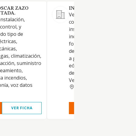
OSCAR ZAZO
INMCALSA 2021 SL.
ITADA.
Venta menor de materiales pa
instalación,
construcción. Construcción,
control, y
instalación y mantenimiento,
do tipo de
incluidas instalaciones de
éctricas,
fontanería, electricidad, apar
cánicas,
de aire acondicionado, calefa
gas, climatización,
a gas, gasóleo, aerotermia, so
facción, suministro
eólica y convencional de toda
neamiento,
de obras públicas y privadas.
a incendios,
Venta de ap.
onía, voz datos
ZAMORA
VER FICHA
VER INFORME
VER FIC