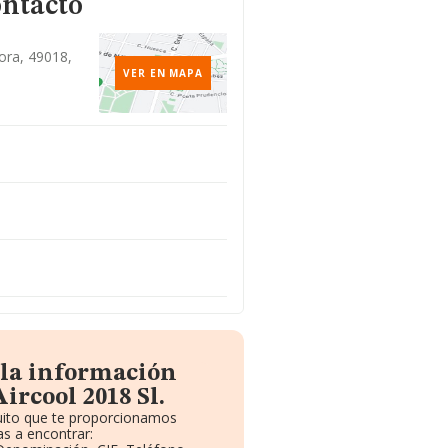
ontacto
ora, 49018,
VER EN MAPA
 la información
ircool 2018 Sl.
tuito que te proporcionamos
s a encontrar: