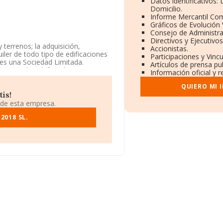
Datos identificativos:
Domicilio.
Informe Mercantil Co
Gráficos de Evolución
Consejo de Administra
Directivos y Ejecutivos
terrenos; la adquisición,
Accionistas.
iler de todo tipo de edificaciones
Participaciones y Vinc
 es una Sociedad Limitada.
Artículos de prensa pu
stemas de calefacción y aire
Información oficial y 
mercados exteriores.
QUIERO MI 
especto al 2022 y atendiendo a
tis!
la compañía ha estado por debajo
 de esta empresa.
2018 SL.
al B49304751, está situada en Calle
641 empresas, a nivel nacional la
romedio de facturación de 316 mil
ción sobre Zamora, en la base de
 hasta 14 millones de euros.
mpleados de media son 3. La