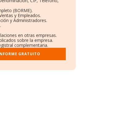
 Denominación, CIF, Teléfono,
mpleto (BORME).
 Ventas y Empleados.
ción y Administradores.
.
ulaciones en otras empresas.
blicados sobre la empresa.
registral complementaria.
INFORME GRATUITO