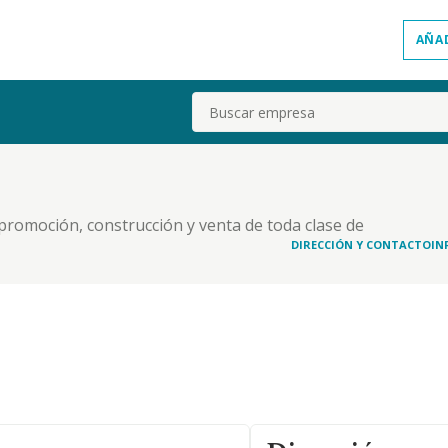
AÑA
Buscar
 promoción, construcción y venta de toda clase de
inmuebles urbanos y rústicos. servicios funerarios.
DIRECCIÓN Y CONTACTO
IN