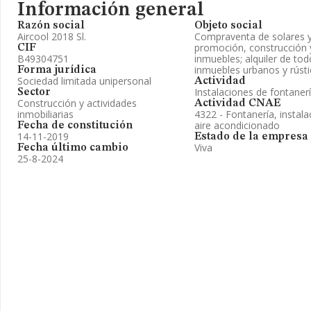
Información general
Razón social
Objeto social
Aircool 2018 Sl.
Compraventa de solares y 
promoción, construcción 
CIF
B49304751
inmuebles; alquiler de tod
inmuebles urbanos y rústic
Forma jurídica
Sociedad limitada unipersonal
Actividad
Instalaciones de fontanerí
Sector
Construcción y actividades
Actividad CNAE
inmobiliarias
4322 - Fontanería, instal
aire acondicionado
Fecha de constitución
14-11-2019
Estado de la empresa
Viva
Fecha último cambio
25-8-2024