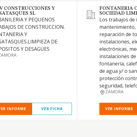
V CONSTRUCCIONES Y
FONTANERIA 
SATASQUES SL
SOCIEDAD LIM
BANILERIA Y PEQUENOS
Los trabajos de 
ABAJOS DE CONSTRUCCION.
mantenimiento, 
NTANERIA Y
reparación de to
SATASQUES.LIMPIEZA DE
instalaciones, el
POSITOS Y DESAGUES
electrónicas, me
ZAMORA
instalaciones de 
fontanería, cale
de agua y/ o sa
protección contr
seguridad, telef
ZAMORA
VER INFORME
VER FICHA
VER INFORME