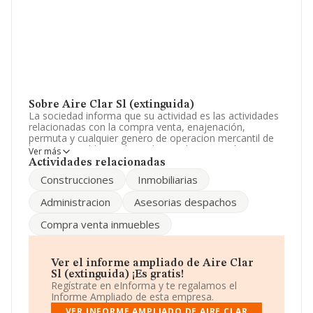
Sobre Aire Clar Sl (extinguida)
La sociedad informa que su actividad es las actividades
relacionadas con la compra venta, enajenación,
permuta y cualquier genero de operacion mercantil de
bienes inmuebles, incluyendo su administración,
Ver más
arrendamiento o aseguramiento. construcción y
Actividades relacionadas
promoción. La sociedad está inscrita en el Registro
Construcciones
Inmobiliarias
Mercantil como Sociedad Limitada. Su CNAE
corresponde a 6812 con código '%cnae%'. La empresa
Administracion
Asesorias despachos
no tiene actividad en mercados exteriores.
Compra venta inmuebles
La compañía
Aire Clar S.L (extinguida)
, B57359200,
tiene su domicilio social establecido en Calle Eusebi
Estada núm. 37, (07004), en el municipio de Palma,
provincia de Isles Baleares, Islas Baleares.
Ver el informe ampliado de Aire Clar
Sl (extinguida) ¡Es gratis!
En base a la información de la que dispone INFORMA
Regístrate en eInforma y te regalamos el
sobre 231.218 compañías, la facturación en el ámbito
Informe Ampliado de esta empresa.
nacional alcanza los 29.817 millones de euros y el
VER INFORME AMPLIADO DE AIRE CLAR