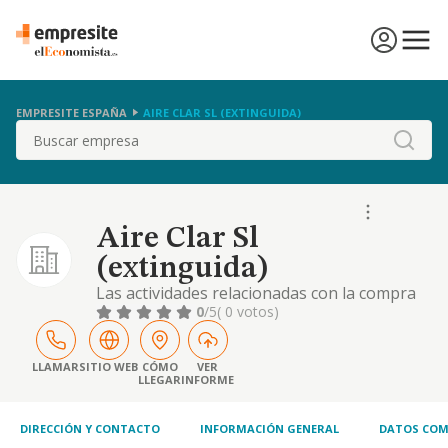
EMPRESITE ESPAÑA
AIRE CLAR SL (EXTINGUIDA)
Buscar
Aire Clar Sl
(extinguida)
Las actividades relacionadas con la compra
venta, enajenacion, permuta y cualquier
0
/5
( 0 votos)
genero de operacion mercantil de bienes
inmuebles, incluyendo su administracion,
arrendamiento o aseguramiento.
LLAMAR
SITIO WEB
CÓMO
VER
LLEGAR
INFORME
construccion y promocion
DIRECCIÓN Y CONTACTO
INFORMACIÓN GENERAL
DATOS COM