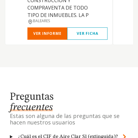
CONSTRUCCION Y
COMPRAVENTA DE TODO
C
TIPO DE INMUEBLES. LA P
BALEARES
VER INFORME
VER FICHA
Preguntas
frecuentes
Estas son alguna de las preguntas que se
hacen nuestros usuarios
¿Cuál es el CIF de Aire Clar Sl (extinguida)?