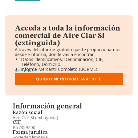
Acceda a toda la información
comercial de Aire Clar Sl
(extinguida)
A través del informe gratuito que te proporcionamos
desde Einforma, donde vas a encontrar:
Datos identificativos: Denominación, CIF,
Teléfono, Domicilio.
Informe Mercantil Completo (BORME).
Ver más
Gráficos de Evolución Ventas y Empleados.
Consejo de Administración y Administradores.
QUIERO MI INFORME GRATUITO
Directivos y Ejecutivos.
Accionistas.
Participaciones y Vinculaciones en otras empresas.
Artículos de prensa publicados sobre la empresa.
Información oficial y registral complementaria.
Información general
Razón social
Aire Clar Sl (extinguida)
CIF
B57359200
Forma jurídica
Sociedad limitada