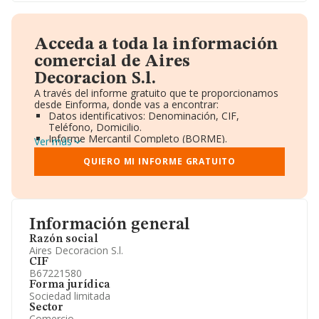
Acceda a toda la información
comercial de Aires
Decoracion S.l.
A través del informe gratuito que te proporcionamos
desde Einforma, donde vas a encontrar:
Datos identificativos: Denominación, CIF,
Teléfono, Domicilio.
Informe Mercantil Completo (BORME).
Ver más
Gráficos de Evolución Ventas y Empleados.
Consejo de Administración y Administradores.
QUIERO MI INFORME GRATUITO
Directivos y Ejecutivos.
Accionistas.
Participaciones y Vinculaciones en otras empresas.
Artículos de prensa publicados sobre la empresa.
Información oficial y registral complementaria.
Información general
Razón social
Aires Decoracion S.l.
CIF
B67221580
Forma jurídica
Sociedad limitada
Sector
Comercio