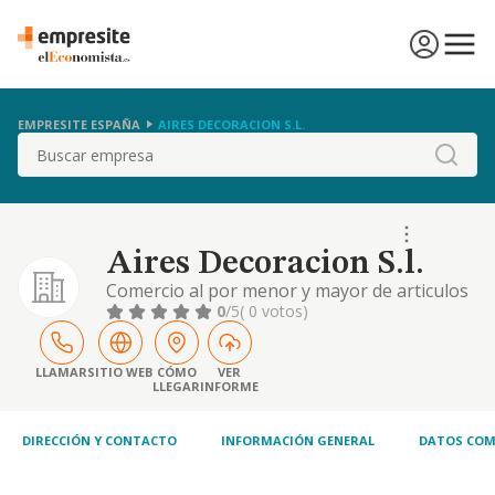
EMPRESITE ESPAÑA
AIRES DECORACION S.L.
Buscar
Aires Decoracion S.l.
Comercio al por menor y mayor de articulos
para el hogar, textiles, muebles y menaje,
0
/5
( 0 votos)
con establecimientos abiertos al publico,
importacion y exportacion de articulos para
el hogar, etc
LLAMAR
SITIO WEB
CÓMO
VER
LLEGAR
INFORME
DIRECCIÓN Y CONTACTO
INFORMACIÓN GENERAL
DATOS COM