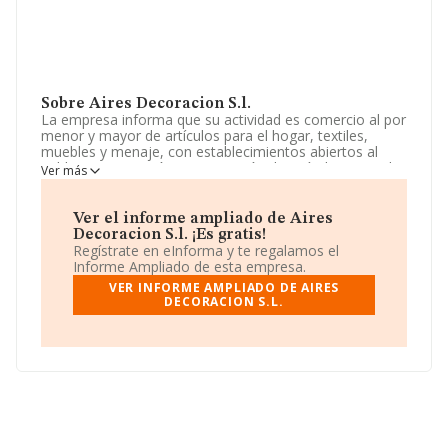
Sobre Aires Decoracion S.l.
La empresa informa que su actividad es comercio al por
menor y mayor de artículos para el hogar, textiles,
muebles y menaje, con establecimientos abiertos al
publico, importación y exportación de artículos para el
Ver más
hogar, etc. La sociedad está registrada como Sociedad
Limitada. Clasifica su actividad CNAE como 'Comercio al
por mayor de textiles', código 4641. La sociedad es
Ver el informe ampliado de Aires
importadora y exportadora.
Decoracion S.l. ¡Es gratis!
Regístrate en eInforma y te regalamos el
La empresa española
Aires Decoracion S.L
, con CIF
Informe Ampliado de esta empresa.
B67221580, tiene su domicilio social establecido en
VER INFORME AMPLIADO DE AIRES
Calle Balmes núm. 197 Loc, (08006), Barcelona,
DECORACION S.L.
Cataluña.
En base a la información de la que dispone INFORMA
sobre 6.951 compañías, en el ámbito nacional la
facturación alcanza la cifra de 4.343 millones de euros y
se calcula un promedio de facturación de 624 mil euros
entre todas las compañías. Para aportar ulterior
información de interés en el ámbito sectorial, la
antigüedad alcanza los 18 años desde la constitución.