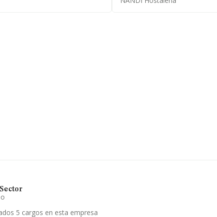
NANDI Hostaleria
 de euros y la media entre todas
mación adicional de interés, la
de empleados es de 3.
mayor de textiles para
a frente al 2024.
Sector
io
ados 5 cargos en esta empresa