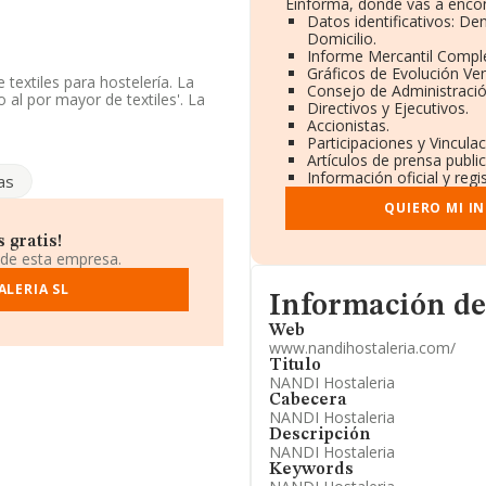
Einforma, donde vas a encon
Datos identificativos: De
Domicilio.
Informe Mercantil Compl
Gráficos de Evolución Ve
textiles para hostelería. La
Consejo de Administració
al por mayor de textiles'. La
Directivos y Ejecutivos.
Accionistas.
Participaciones y Vincula
ndo a los niveles de
Artículos de prensa publ
ta 4 puestos en 2025 a nivel
Información oficial y reg
as
las empresas que la superan en
e Tejidos S.A
; algunas de las
QUIERO MI I
crofibra S.L
y
Compañia
o de la posición 104.834 a
 gratis!
delantan en el ranking:
 de esta empresa.
Boi S.A
, en cambio, la
LERIA SL
nsepro Software Spain S.L
y
Informacion de su página
Información de
.480 en el ranking provincial.
Web
 937660541 y el correo
www.nandihostaleria.com/
 acceder a su página web en
Titulo
NANDI Hostaleria
Cabecera
n fiscal B63037915, tiene su
NANDI Hostaleria
 (08397), Pineda De Mar,
Descripción
NANDI Hostaleria
Keywords
rtenecientes al sector, en el