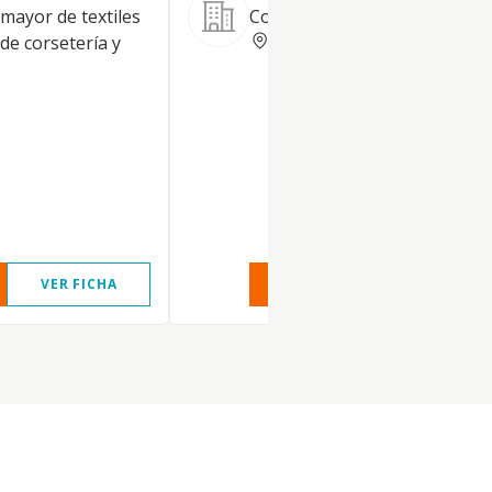
mayor de textiles
Comercio al mayor de lana
BARCELONA
de corsetería y
VER FICHA
VER INFORME
VER FIC