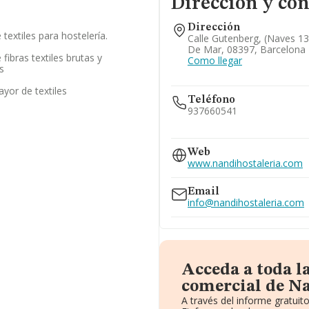
Dirección y con
Dirección
textiles para hostelería.
Calle Gutenberg, (naves 13
De Mar, 08397, Barcelona
ibras textiles brutas y
Como llegar
s
yor de textiles
Teléfono
937660541
600...
Web
Ver teléfono 600...
www.nandihostaleria.com
Email
info@nandihostaleria.com
Acceda a toda l
comercial de Na
A través del informe gratui