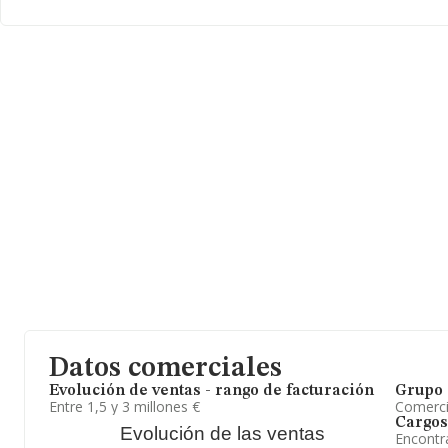
ámbito nacional la facturación alcanza la cifra de 4.300 millones
las compañías es de 617 mil euros de ventas en 2025. Como infor
antigüedad alcanza los 18 años desde la constitución. La media 
Para concluir,
Nandi Hostaleria S.L
se dedica a comercio al por 
hostelería. Se ha posicionado más abajo en el ranking de provinci
Datos comerciales
Evolución de ventas - rango de facturación
Grupo 
Entre 1,5 y 3 millones €
Comerc
Cargos
Evolución de las ventas
Encontr