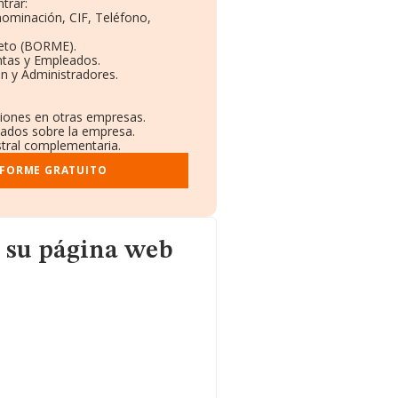
trar:
nominación, CIF, Teléfono,
eto (BORME).
ntas y Empleados.
n y Administradores.
ciones en otras empresas.
icados sobre la empresa.
istral complementaria.
NFORME GRATUITO
 web
 su página web