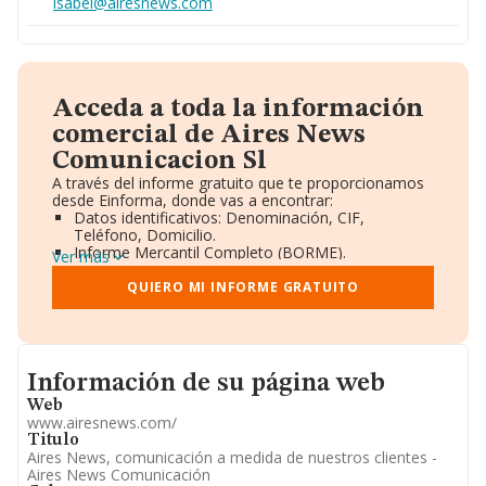
isabel@airesnews.com
Acceda a toda la información
comercial de Aires News
Comunicacion Sl
A través del informe gratuito que te proporcionamos
desde Einforma, donde vas a encontrar:
Datos identificativos: Denominación, CIF,
Teléfono, Domicilio.
Informe Mercantil Completo (BORME).
Ver más
Gráficos de Evolución Ventas y Empleados.
Consejo de Administración y Administradores.
QUIERO MI INFORME GRATUITO
Directivos y Ejecutivos.
Accionistas.
Participaciones y Vinculaciones en otras empresas.
Artículos de prensa publicados sobre la empresa.
Informacion de su página web
Información oficial y registral complementaria.
Información de su página web
Web
www.airesnews.com/
Titulo
Aires News, comunicación a medida de nuestros clientes -
Aires News Comunicación