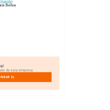
ormación
 en Bolsa
s!
iado de esta empresa.
INBAR SL