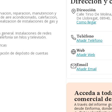
Dirección y 
Dirección
rvacion, reparacion, manutencion y
Calle Tirso De Molina,
 de aire acondicionado, calefaccion,
De Llobregat, 08940,
 realizacion de instalaciones de gas y
Como llegar
n general. Instalaciones de redes
Teléfono
elefonía sin hilos y televisión.
Añadir Teléfono
ricas
Web
gación de depósito de cuentas
Añadir Web
Email
Añadir Email
Acceda a tod
comercial de
A través del informe g
desde Einforma, donde 