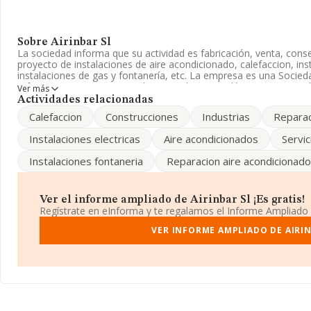
Sobre Airinbar Sl
La sociedad informa que su actividad es fabricación, venta, cons
proyecto de instalaciones de aire acondicionado, calefaccion, inst
instalaciones de gas y fontanería, etc. La empresa es una Socied
referencia CNAE corresponde a 'Instalaciones eléctricas', cuyo Có
Ver más
importación y/o exportación.
Actividades relacionadas
Calefaccion
Construcciones
Industrias
Repara
Acerca de los empleados, ha contado con una reducción del 50% 
a disposición de INFORMA, ha contado con un número de emplead
Instalaciones electricas
Aire acondicionados
Servic
La empresa española
Airinbar S.L
, con NIF B64958440, está sit
Instalaciones fontaneria
Reparacion aire acondicionado
36, (08940), Cornellá De Llobregat, en Barcelona, Cataluña.
Con los datos a disposición de INFORMA sobre 45.460 empresas p
facturación en el ámbito nacional alcanza los 25.317 millones de
Ver el informe ampliado de Airinbar Sl ¡Es gratis!
facturación de 556 mil euros entre todas las compañías. Finalme
Regístrate en eInforma y te regalamos el Informe Ampliado
sector, en 2013, la media de empleados es de 4. La antigüedad d
VER INFORME AMPLIADO DE AIRIN