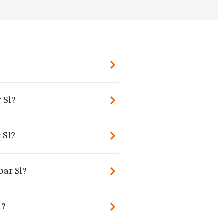
 Sl?
 Sl?
bar Sl?
l?