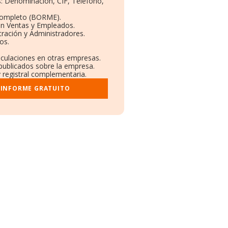
os: Denominación, CIF, Teléfono,
Completo (BORME).
ón Ventas y Empleados.
ración y Administradores.
os.
inculaciones en otras empresas.
 publicados sobre la empresa.
y registral complementaria.
 INFORME GRATUITO