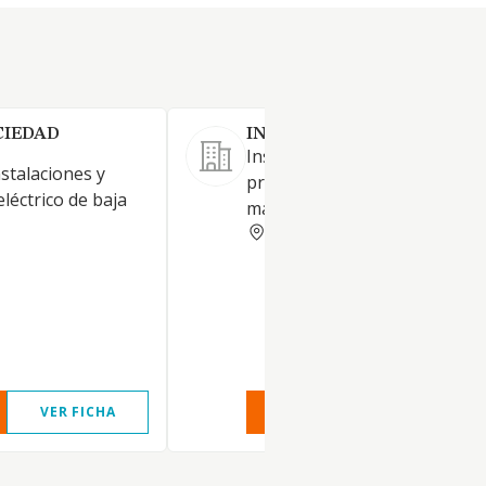
CIEDAD
INSERMA ANOIA SL
Instalaciones eléctricas,
nstalaciones y
programación de PLC y
léctrico de baja
mantenimiento de industrias.
BARCELONA
VER FICHA
VER INFORME
VER FIC