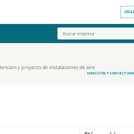
AÑA
Buscar
tencion y proyecto de instalaciones de aire
y realizacion de instalaciones de gas y fontaneria,
DIRECCIÓN Y CONTACTO
IN