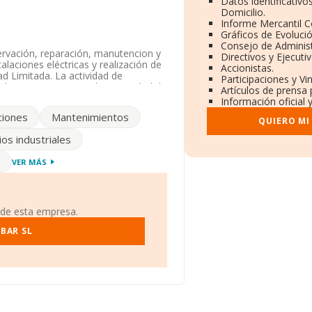
Datos identificativ
Domicilio.
Informe Mercantil 
Gráficos de Evoluci
Consejo de Administ
ervación, reparación, manutencion y
Directivos y Ejecutiv
alaciones eléctricas y realización de
Accionistas.
ad Limitada. La actividad de
Participaciones y V
digo es 4321. No realiza actividad de
Artículos de prensa
Información oficial 
ciones
Mantenimientos
y teniendo en cuenta la información
QUIERO MI
os inferior a la media de sector.
ios industriales
uada en Calle Tirso De Molina núm.
VER MÁS
ertenecientes al sector, la
 euros y se calcula un promedio de
nte, para completar los datos de
 de esta empresa.
esde la constitución es de 17 años.
BAR SL