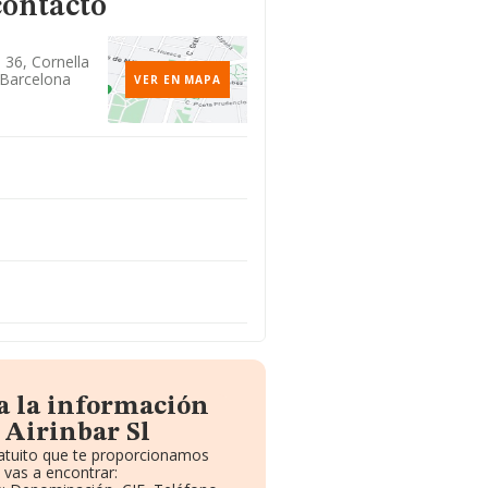
contacto
 36, Cornella
 Barcelona
VER EN MAPA
a la información
 Airinbar Sl
ratuito que te proporcionamos
vas a encontrar: