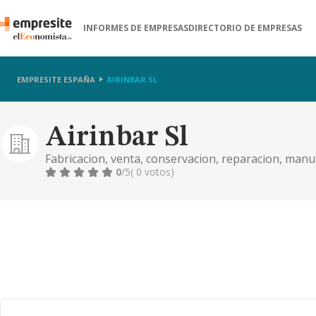
INFORMES DE EMPRESAS
DIRECTORIO DE EMPRESAS
EMPRESITE ESPAÑA
AIRINBAR SL
Airinbar Sl
Fabricacion, venta, conservacion, reparacion, manu
acondicionado, calefaccion, instalaciones electricas 
0
/5
( 0 votos)
etc.