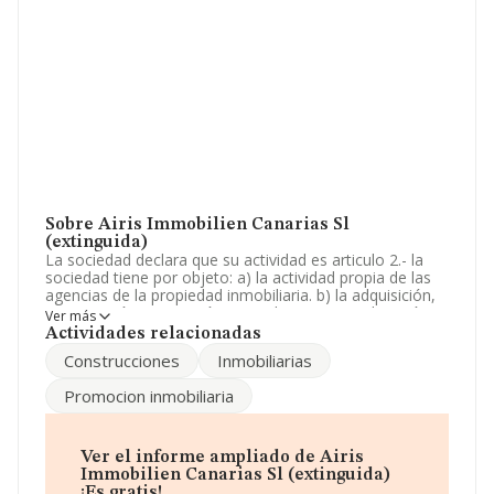
Sobre Airis Immobilien Canarias Sl
(extinguida)
La sociedad declara que su actividad es articulo 2.- la
sociedad tiene por objeto: a) la actividad propia de las
agencias de la propiedad inmobiliaria. b) la adquisición,
construcción; promoción, arrendamiento, explotación y
Ver más
enajenación de toda clase de biene. La empresa está
Actividades relacionadas
registrada como Sociedad Limitada. Tiene CNAE: 6811 -
Construcciones
Inmobiliarias
'%cnae%'. La sociedad no tiene actividad en mercados
exteriores.
Promocion inmobiliaria
Para comunicarse con sus oficinas, el número de
teléfono es 922152072.
Ver el informe ampliado de Airis
La sociedad
Airis Immobilien Canarias S.L
Immobilien Canarias Sl (extinguida)
(extinguida)
, NIF B38835401, está situada en Calle
¡Es gratis!