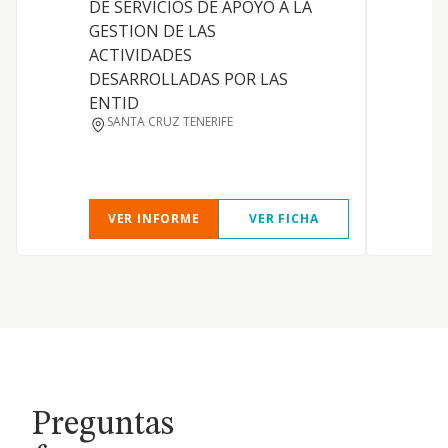
DE SERVICIOS DE APOYO A LA
i
GESTION DE LAS
u
ACTIVIDADES
d
DESARROLLADAS POR LAS
a
ENTID
p
SANTA CRUZ TENERIFE
r
VER INFORME
VER FICHA
Preguntas