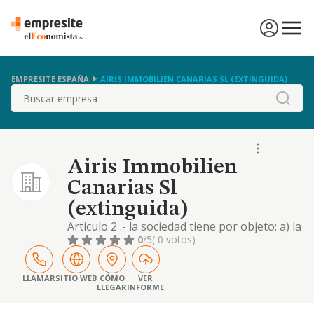
EMPRESITE ESPAÑA
AIRIS IMMOBILIEN CANARIAS SL (EXTINGUIDA)
Buscar
Airis Immobilien
Canarias Sl
(extinguida)
Articulo 2 .- la sociedad tiene por objeto: a) la
actividad propia de las agencias de la
0
/5
( 0 votos)
propiedad inmobiliaria. b) la adquisicion,
construccion; promocion, arrendamiento,
explotacion y enajenacion de toda clase de
LLAMAR
SITIO WEB
CÓMO
VER
LLEGAR
INFORME
biene