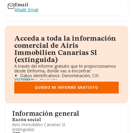
Email
Añadir Email
Acceda a toda la información
comercial de Airis
Immobilien Canarias Sl
(extinguida)
A través del informe gratuito que te proporcionamos
desde Einforma, donde vas a encontrar:
Datos identificativos: Denominación, CIF,
Ver más
Teléfono, Domicilio.
Informe Mercantil Completo (BORME).
QUIERO MI INFORME GRATUITO
Gráficos de Evolución Ventas y Empleados.
Consejo de Administración y Administradores.
Directivos y Ejecutivos.
Accionistas.
Participaciones y Vinculaciones en otras empresas.
Información general
Artículos de prensa publicados sobre la empresa.
Información oficial y registral complementaria.
Razón social
Airis Immobilien Canarias Sl
(extinguida)