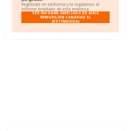
Las Arenitas Caletillas núm. 1, (38530), en el municipio
Regístrate en eInforma y te regalamos el
de Candelaria, Santa Cruz De Tenerife, Islas Canarias.
Informe Ampliado de esta empresa.
VER INFORME AMPLIADO DE AIRIS
En relación con el sector y disponiendo de los datos de
IMMOBILIEN CANARIAS SL
(EXTINGUIDA)
hasta 67.991 empresas, a nivel nacional la facturación
asciende a 7.139 millones de euros y la media de
facturación de ventas entre todas las compañías
alcanza los 105 mil euros. En cuanto a la información
relativa a la provincia de Santa Cruz De Tenerife, en la
base de datos de INFORMA aparecen 1081 empresas,
cuyas ventas han obtenido los 45 millones de euros.
Finalmente, para completar los datos de sector la
antigüedad alcanza los 13 años desde la constitución.
La media de empleados de las empresas es de 1.