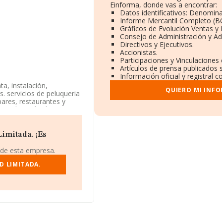
Einforma, donde vas a encontrar:
Datos identificativos: Denomina
Informe Mercantil Completo (
Gráficos de Evolución Ventas y
Consejo de Administración y Ad
Directivos y Ejecutivos.
Accionistas.
Participaciones y Vinculaciones
Artículos de prensa publicados 
Información oficial y registral 
a, instalación,
QUIERO MI INF
 servicios de peluqueria
 bares, restaurantes y
y explotación de. La
 como '%cnae%', código
imitada. ¡Es
tiene su domicilio social
lanegra, en Almería,
 de esta empresa.
D LIMITADA.
.491 empresas, a nivel
promedio de la
1 millón de euros. Como
la antigüedad alcanza los