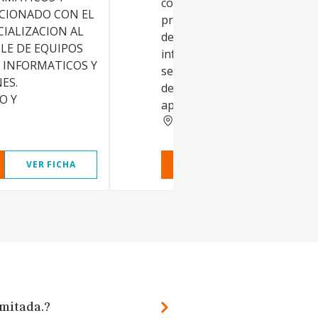
como al por menor y alquiler
ACIONADO CON EL
programas informaticos,
IALIZACION AL
desarrollo de aplicaciones
LE DE EQUIPOS
informaticas y prestacion de
 INFORMATICOS Y
servicios de consultoria para
ES.
desarrollo e instalacion de
O Y
aplicaciones de software.
ALMERIA
VER FICHA
VER INFORME
VER FIC
imitada.?