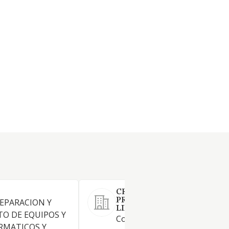
CRPNET SERVICIOS
PROFESIONALES SOCIEDAD
REPARACION Y
LIMITADA.
O DE EQUIPOS Y
Compra venta, tanto al por 
RMATICOS Y