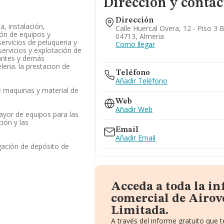
Dirección y contac
Dirección
, instalación,
Calle Huercal Overa, 12 - Piso 3 
ón de equipos y
04713, Almeria
ervicios de peluqueria y
Como llegar
 servicios y explotación de
rantes y demás
eria. la prestacion de
Teléfono
Añadir Teléfono
 maquinas y material de
Web
Añadir Web
ayor de equipos para las
ión y las
Email
Añadir Email
gación de depósito de
Acceda a toda la i
comercial de Airov
Limitada.
A través del informe gratuito que