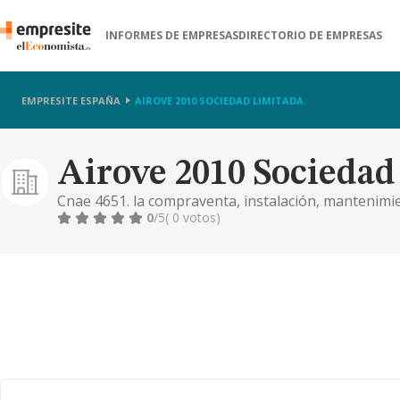
INFORMES DE EMPRESAS
DIRECTORIO DE EMPRESAS
EMPRESITE ESPAÑA
AIROVE 2010 SOCIEDAD LIMITADA.
Airove 2010 Sociedad
Cnae 4651. la compraventa, instalación, mantenimi
informáticos. servicios de peluqueria y estética. la 
0
/5
( 0 votos)
bares, restaurantes y demás establecimientos de hos
de