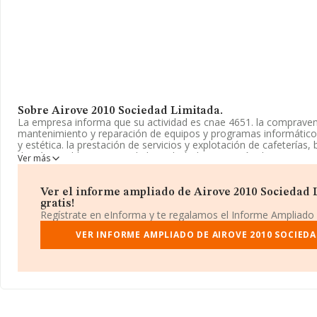
Sobre Airove 2010 Sociedad Limitada.
La empresa informa que su actividad es cnae 4651. la compravent
mantenimiento y reparación de equipos y programas informáticos.
y estética. la prestación de servicios y explotación de cafeterías,
demás establecimientos de hostelería. la prestación de servicios 
Ver más
empresa es una Sociedad Limitada. Clasifica su actividad CNAE
4650. La sociedad no tiene actividad en mercados exteriores.
Ver el informe ampliado de Airove 2010 Sociedad L
La compañía
Airove 2010 Sociedad Limitada
, NIF B04872552, 
gratis!
establecido en Calle Huercal Overa núm. 12 Piso 3 B, (04713), Ba
Regístrate en eInforma y te regalamos el Informe Ampliado
Andalucía.
VER INFORME AMPLIADO DE AIROVE 2010 SOCIEDA
En relación con el sector y disponiendo de los datos de hasta 15
nacional la facturación asciende a 28.352 millones de euros y el 
facturación de ventas entre todas las compañías asciende a los 
información adicional de interés, los empleados de media son 4; 
16 años desde la constitución.