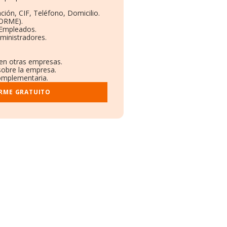
ción, CIF, Teléfono, Domicilio.
BORME).
 Empleados.
ministradores.
 en otras empresas.
sobre la empresa.
complementaria.
ORME GRATUITO