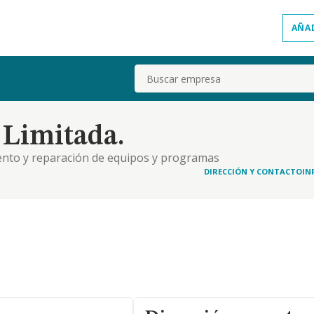
AÑA
Buscar
 Limitada.
ento y reparación de equipos y programas
prestación de servicios y explotación de cafeterias,
DIRECCIÓN Y CONTACTO
IN
teleria. la prestacion de servicios y explotación