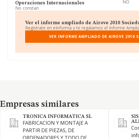
NO
Operaciones Internacionales
No constan
Ver el informe ampliado de Airove 2010 Sociedad
Regístrate en eInforma y te regalamos el Informe Ampl
VER INFORME AMPLIADO DE AIROVE 2010 S
Empresas similares
Empresas similares
TRONICA INFORMATICA SL
SI
AL
FABRICACION Y MONTAJE A
Com
PARTIR DE PIEZAS, DE
inf
ORDENADORES Y TODO DE