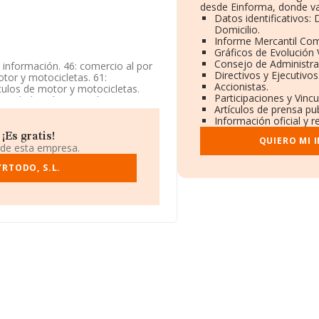
desde Einforma, donde va
Datos identificativos:
Domicilio.
Informe Mercantil Co
Gráficos de Evolución
Consejo de Administra
 información. 46: comercio al por
Directivos y Ejecutivos
tor y motocicletas. 61:
Accionistas.
culos de motor y motocicletas.
Participaciones y Vinc
 sociedad está registrada como
Artículos de prensa pu
e%'. No realiza actividad de
Información oficial y 
¡Es gratis!
QUIERO MI 
omicilio fiscal en Calle D (bo
 de esta empresa.
o de Huelva, Andalucía.
RTODO, S.L.
 compañías, la facturación en el
entre todas las compañías es de
vincia de Huelva, en la base de
il euros. Finalmente, para
 media de antigüedad desde la