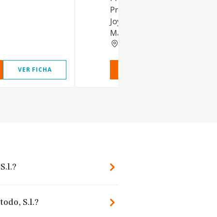
Prendas de vestir. Muebles.
Joyeria, relojeria y bisuteria.
Material deportivo. Vinos y li
HUELVA
VER FICHA
VER INFORME
VER FIC
S.l.?
odo, S.l.?