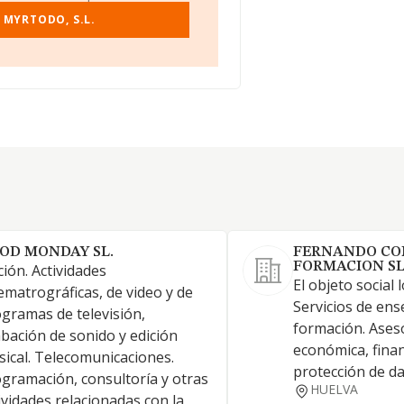
 MYRTODO, S.L.
OD MONDAY SL.
FERNANDO CO
FORMACION SL
ción. Actividades
El objeto social 
ematrográficas, de video y de
Servicios de en
gramas de televisión,
formación. Aseso
bación de sonido y edición
económica, finan
ical. Telecomunicaciones.
protección de d
gramación, consultoría y otras
HUELVA
ividades relacionadas con la