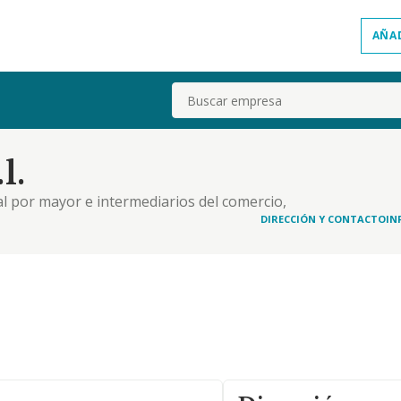
AÑA
Buscar
l.
 al por mayor e intermediarios del comercio,
telecomunicaciones. 47: comercio al por menor,
DIRECCIÓN Y CONTACTO
IN
ctividad principal: 6399: otros servicios de