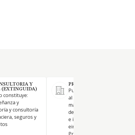
NSULTORIA Y
PROYEK-INGO SL.
 (EXTINGUIDA)
Publicidad y marketing. Come
lo constituye:
al por mayor y menor de
señanza y
maquinas recreativas. produc
ría y consultoría
de bazar. productos de electr
ciera, seguros y
e informatica articulos
atos
einstrumentos de musica.
Productos textiles y calzados.