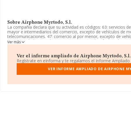
Sobre Airphone Myrtodo, S.l.
La compañía declara que su actividad es códigos: 63: servicios de
mayor e intermediarios del comercio, excepto de vehículos de mo
telecomunicaciones. 47: comercio al por menor, excepto de vehí
cnae actividad principal: 6399: otros servicios de informació. La
Ver más
Sociedad Limitada. Su CNAE corresponde a 6392 con código '%cna
importación y/o exportación.
Ver el informe ampliado de Airphone Myrtodo, S.l. 
La empresa
Airphone Myrtodo, S.L
, con CIF B21610803, tiene d
Regístrate en eInforma y te regalamos el Informe Ampliado
Reina Victoria) Pol Ind San Diego Nav 25, (21003), en el municipi
VER INFORME AMPLIADO DE AIRPHONE MY
En base a la información de la que dispone INFORMA sobre 2.352
ámbito nacional alcanza los 1.509 millones de euros y la media 
641 mil euros de ventas. En relación con la información de la pro
datos INFORMA constan 16 empresas, con ventas de hasta 890 m
completar los datos de sector los empleados de media son 4; la
constitución es de 16 años.