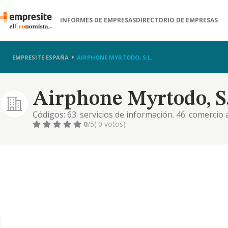
INFORMES DE EMPRESAS
DIRECTORIO DE EMPRESAS
EMPRESITE ESPAÑA
AIRPHONE MYRTODO, S.L.
Airphone Myrtodo, S.
Códigos: 63: servicios de información. 46: comercio
excepto de vehículos de motor y motocicletas. 61: 
0
/5
( 0 votos)
excepto de vehículos de motor y motocicletas. cnae a
informació