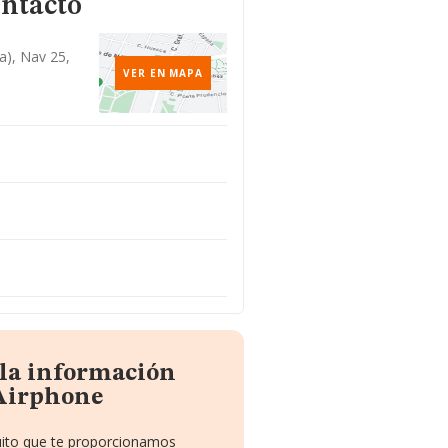
ontacto
ia), Nav 25,
VER EN MAPA
 la información
 Airphone
tuito que te proporcionamos