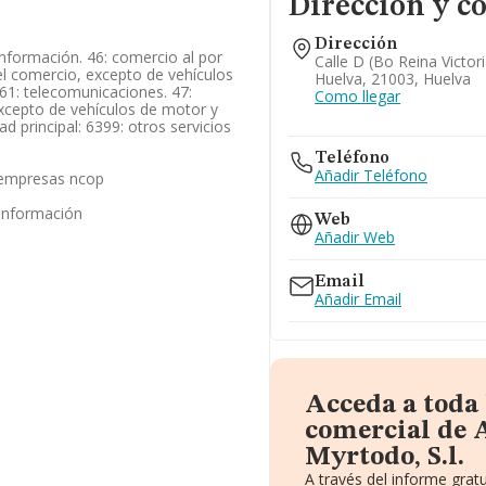
Dirección y c
Dirección
información. 46: comercio al por
Calle D (bo Reina Victor
l comercio, excepto de vehículos
Huelva, 21003, Huelva
61: telecomunicaciones. 47:
Como llegar
xcepto de vehículos de motor y
ad principal: 6399: otros servicios
Teléfono
Añadir Teléfono
s empresas ncop
 información
Web
Añadir Web
Email
Añadir Email
Acceda a toda
comercial de
Myrtodo, S.l.
A través del informe gra