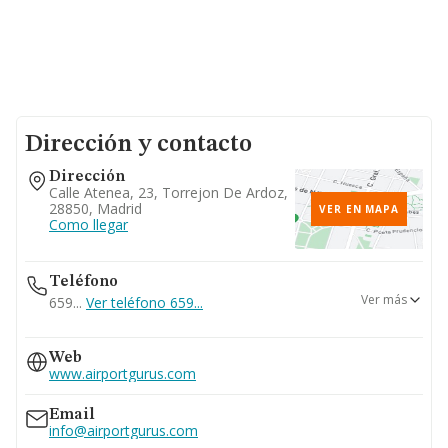
Dirección y contacto
Dirección
Calle Atenea, 23, Torrejon De Ardoz,
28850, Madrid
VER EN MAPA
Como llegar
Teléfono
Ver más
659...
Ver teléfono 659...
915994510
Web
936818380
www.airportgurus.com
Email
info@airportgurus.com