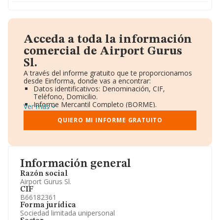
Acceda a toda la información
comercial de Airport Gurus
Sl.
A través del informe gratuito que te proporcionamos
desde Einforma, donde vas a encontrar:
Datos identificativos: Denominación, CIF,
Teléfono, Domicilio.
Informe Mercantil Completo (BORME).
Ver más
Gráficos de Evolución Ventas y Empleados.
Consejo de Administración y Administradores.
QUIERO MI INFORME GRATUITO
Directivos y Ejecutivos.
Accionistas.
Participaciones y Vinculaciones en otras empresas.
Artículos de prensa publicados sobre la empresa.
Información oficial y registral complementaria.
Información general
Razón social
Airport Gurus Sl.
CIF
B66182361
Forma jurídica
Sociedad limitada unipersonal