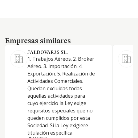
Empresas similares
Empresas similares
JALDOVAR35 SL.
S
1. Trabajos Aéreos. 2. Broker
2
Aéreo. 3. Importación. 4.
p
Exportación. 5. Realización de
c
Actividades Comerciales.
E
Quedan excluidas todas
d
aquellas actividades para
s
cuyo ejercicio la Ley exige
P
requisitos especiales que no
c
queden cumplidos por esta
a
Sociedad. Si la Ley exigiere
titulación específica