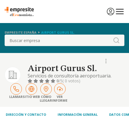
EMPRESITE ESPAÑA
AIRPORT GURUS SL.
Buscar
Airport Gurus Sl.
Servicios de consultoría aeroportuaria.
0
/5
( 0 votos)
LLAMAR
SITIO WEB
CÓMO
VER
LLEGAR
INFORME
DIRECCIÓN Y CONTACTO
INFORMACIÓN GENERAL
DATOS COM