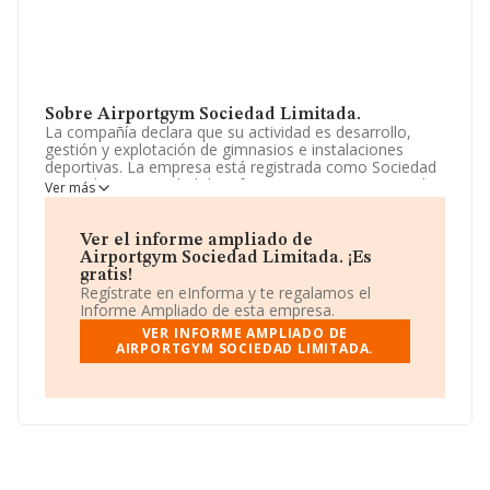
Sobre Airportgym Sociedad Limitada.
La compañía declara que su actividad es desarrollo,
gestión y explotación de gimnasios e instalaciones
deportivas. La empresa está registrada como Sociedad
Limitada. La actividad de referencia CNAE corresponde
Ver más
a 'Actividades de los gimnasios', cuyo Código es 9313.
La empresa no tiene actividad en mercados exteriores.
Ver el informe ampliado de
La dirección de correo es
jose@gymairexpress.com
.
Airportgym Sociedad Limitada. ¡Es
gratis!
La empresa española
Airportgym Sociedad
Regístrate en eInforma y te regalamos el
Limitada
, con CIF B95923090, tiene su domicilio social
Informe Ampliado de esta empresa.
establecido en Barrio Txozna núm. 1, (48160), Derio, en
VER INFORME AMPLIADO DE
Vizcaya, País Vasco.
AIRPORTGYM SOCIEDAD LIMITADA.
En relación con el sector y disponiendo de los datos de
hasta 4.711 empresas, a nivel nacional la facturación
asciende a 742 millones de euros y la media entre todas
las compañías es de 157 mil euros de ventas en 2024.
En cuanto a la información relativa a la provincia de
Vizcaya, en la base de datos de INFORMA aparecen 102
empresas, cuyas ventas en 2024 han alcanzado los 8