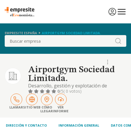
EMPRESITE ESPAÑA
AIRPORTGYM SOCIEDAD LIMITADA.
Buscar
Airportgym Sociedad
Limitada.
Desarrollo, gestión y explotación de
gimnasios e instalaciones deportivas
0
/5
( 0 votos)
LLAMAR
SITIO WEB
CÓMO
VER
LLEGAR
INFORME
DIRECCIÓN Y CONTACTO
INFORMACIÓN GENERAL
DATOS COM