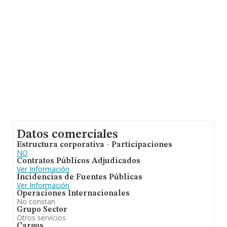
millones de euros. Para aportar ulterior información de
interés en el ámbito sectorial, la media de empleados
de las empresas es de 3. La antigüedad desde la
constitución es de 9 años.
Datos comerciales
Estructura corporativa - Participaciones
NO
Contratos Públicos Adjudicados
Ver Información
Incidencias de Fuentes Públicas
Ver Información
Operaciones Internacionales
No constan
Grupo Sector
Otros servicios
Cargos