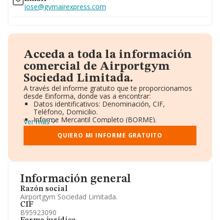
jose@gymairexpress.com
Acceda a toda la información
comercial de Airportgym
Sociedad Limitada.
A través del informe gratuito que te proporcionamos
desde Einforma, donde vas a encontrar:
Datos identificativos: Denominación, CIF,
Teléfono, Domicilio.
Informe Mercantil Completo (BORME).
Ver más
Gráficos de Evolución Ventas y Empleados.
Consejo de Administración y Administradores.
QUIERO MI INFORME GRATUITO
Directivos y Ejecutivos.
Accionistas.
Participaciones y Vinculaciones en otras empresas.
Artículos de prensa publicados sobre la empresa.
Información oficial y registral complementaria.
Información general
Razón social
Airportgym Sociedad Limitada.
CIF
B95923090