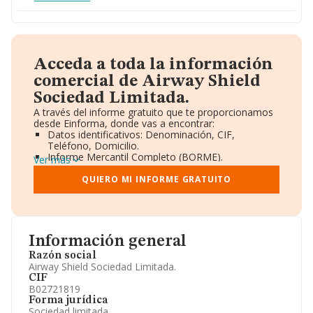
Acceda a toda la información
comercial de Airway Shield
Sociedad Limitada.
A través del informe gratuito que te proporcionamos
desde Einforma, donde vas a encontrar:
Datos identificativos: Denominación, CIF,
Teléfono, Domicilio.
Informe Mercantil Completo (BORME).
Ver más
Gráficos de Evolución Ventas y Empleados.
Consejo de Administración y Administradores.
QUIERO MI INFORME GRATUITO
Directivos y Ejecutivos.
Accionistas.
Participaciones y Vinculaciones en otras empresas.
Artículos de prensa publicados sobre la empresa.
Información oficial y registral complementaria.
Información general
Razón social
Airway Shield Sociedad Limitada.
CIF
B02721819
Forma jurídica
Sociedad limitada