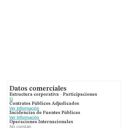
ámbito nacional alcanza los 3.240 millones de euros y el
promedio de la facturación de ventas entre todas las
compañías asciende a los 558 mil euros. En relación con
la información de la provincia de Cantabria, en la base
de datos de INFORMA aparecen 49 empresas, cuyas
ventas en 2022 han alcanzado los 13 millones de euros.
Finalmente, para completar los datos de sector, en
2022, la media de antigüedad desde la constitución es
de 12 años. La media de empleados de las empresas es
de 5.
Datos comerciales
Estructura corporativa - Participaciones
SI
Contratos Públicos Adjudicados
Ver Información
Incidencias de Fuentes Públicas
Ver Información
Operaciones Internacionales
No constan