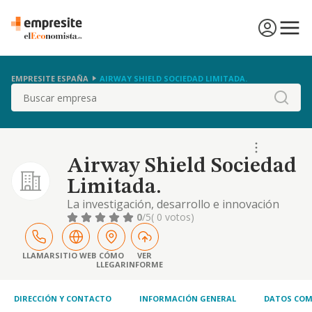
EMPRESITE ESPAÑA
AIRWAY SHIELD SOCIEDAD LIMITADA.
Buscar
Airway Shield Sociedad
Limitada.
La investigación, desarrollo e innovación
tecnológica necesaria para el diseño de
0
/5
( 0 votos)
nuevos dispositivos de uso médico o
quirúrgico. la fabricación y comercialización
de productos médicos o quirúrgicos. la
LLAMAR
SITIO WEB
CÓMO
VER
LLEGAR
INFORME
explotación mediante licencia de toda
tecnológia soportada sobre patentes.
modelos de utilidad, d
DIRECCIÓN Y CONTACTO
INFORMACIÓN GENERAL
DATOS COM