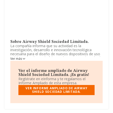
Sobre Airway Shield Sociedad Limitada.
La compañía informa que su actividad es la
investigación, desarrollo e innovación tecnológica
necesaria para el diseño de nuevos dispositivos de uso
médico o quirúrgico. la fabricación y comercialización de
Ver más
productos médicos o quirúrgicos. la explotación
mediante licencia de toda tecnológia soportada sobre
patentes. modelos de utilidad, d. La empresa aparece
Ver el informe ampliado de Airway
inscrita en el Registro Mercantil como Sociedad
Shield Sociedad Limitada. ¡Es gratis!
Limitada. Tiene CNAE: 7210 - '%cnae%'. La sociedad no
Regístrate en eInforma y te regalamos el
tiene actividad en mercados exteriores.
Informe Ampliado de esta empresa.
VER INFORME AMPLIADO DE AIRWAY
La sociedad
Airway Shield Sociedad Limitada
,
SHIELD SOCIEDAD LIMITADA.
B02721819, se encuentra en Calle Moctezuma núm. 3,
(39003), Santander, Cantabria.
Con los datos a disposición de INFORMA sobre 5.799
empresas pertenecientes al sector, la facturación en el