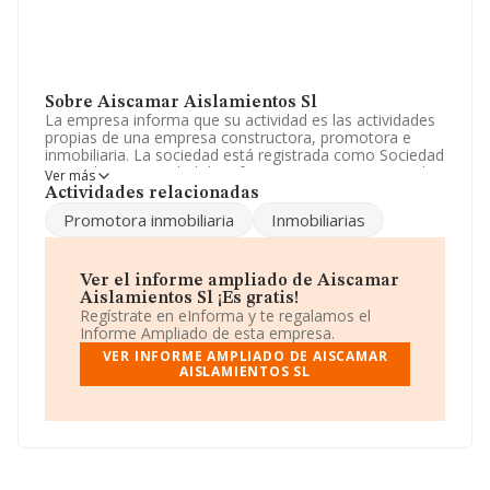
Sobre Aiscamar Aislamientos Sl
La empresa informa que su actividad es las actividades
propias de una empresa constructora, promotora e
inmobiliaria. La sociedad está registrada como Sociedad
Limitada. La actividad de referencia CNAE corresponde
Ver más
a 'Revestimiento de suelos y paredes', cuyo Código es
Actividades relacionadas
4333. No realiza actividad de importación y/o
Promotora inmobiliaria
Inmobiliarias
exportación.
Los empleados han aumentado un 18% y teniendo en
cuenta la información disponible en INFORMA, ha
Ver el informe ampliado de Aiscamar
dispuesto de un número de empleados por encima de la
Aislamientos Sl ¡Es gratis!
media de sector.
Regístrate en eInforma y te regalamos el
Informe Ampliado de esta empresa.
La compañía
Aiscamar Aislamientos S.L
, con CIF
VER INFORME AMPLIADO DE AISCAMAR
B13456215, se encuentra en Calle La Paz núm. 8,
AISLAMIENTOS SL
(13700), Tomelloso, en Ciudad Real, Castilla-la Mancha.
En relación con el sector y disponiendo de los datos de
hasta 7.198 empresas, a nivel nacional la facturación
asciende a 1.852 millones de euros y se calcula un
promedio de facturación de 257 mil euros entre todas
las compañías. Teniendo en cuenta la información