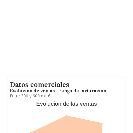
sobre Ciudad Real, en la base de datos de INFORMA
aparecen 89 empresas, cuyas ventas han obtenido los
15 millones de euros. Para aportar ulterior información
de interés en el ámbito sectorial, los empleados de
media son 3. La antigüedad desde la constitución es de
18 años.
Datos comerciales
Evolución de ventas - rango de facturación
Entre 300 y 600 mil €
Evolución de las ventas