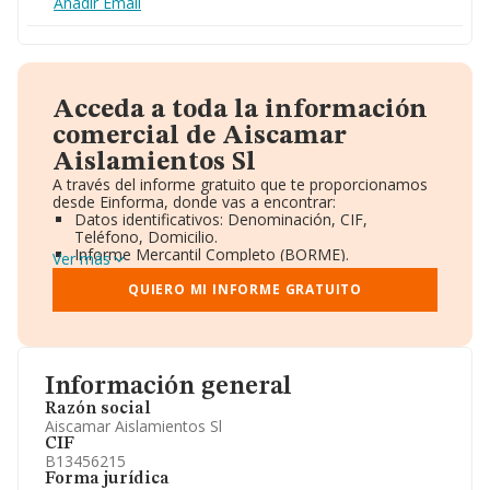
Añadir Email
Acceda a toda la información
comercial de Aiscamar
Aislamientos Sl
A través del informe gratuito que te proporcionamos
desde Einforma, donde vas a encontrar:
Datos identificativos: Denominación, CIF,
Teléfono, Domicilio.
Informe Mercantil Completo (BORME).
Ver más
Gráficos de Evolución Ventas y Empleados.
Consejo de Administración y Administradores.
QUIERO MI INFORME GRATUITO
Directivos y Ejecutivos.
Accionistas.
Participaciones y Vinculaciones en otras empresas.
Artículos de prensa publicados sobre la empresa.
Información oficial y registral complementaria.
Información general
Razón social
Aiscamar Aislamientos Sl
CIF
B13456215
Forma jurídica