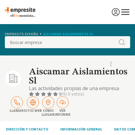
EMPRESITE ESPAÑA
AISCAMAR AISLAMIENTOS SL
Buscar
Aiscamar Aislamientos
Sl
Las actividades propias de una empresa
constructora, promotora e inmobiliaria
0
/5
( 0 votos)
LLAMAR
SITIO WEB
CÓMO
VER
LLEGAR
INFORME
DIRECCIÓN Y CONTACTO
INFORMACIÓN GENERAL
DATOS COM