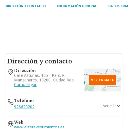
DIRECCIÓN Y CONTACTO
INFORMACIÓN GENERAL
DATOS COM
Dirección y contacto
Dirección
Calle Asturias, 165 - Parc. R,
Manzanares, 13200, Ciudad Real
VER EN MAPA
Como llegar
Teléfono
Ver más
926620202
661...
Web
Ver teléfono 661...
www.eliterevestimientos.es