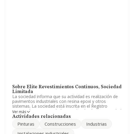
Sobre Elite Revestimientos Continuos, Sociedad
Limitada
La sociedad informa que su actividad es realización de
pavimentos industriales con resina epoxi y otros
sistemas. La sociedad está inscrita en el Registro
Mercantil como Sociedad Limitada. Clasifica su actividad
Ver más
CNAE como 'Revestimiento de suelos y paredes',
Actividades relacionadas
código 4333. La compañía no tiene actividad en
Pinturas
Construcciones
Industrias
mercados exteriores.
Instalaciones industriales