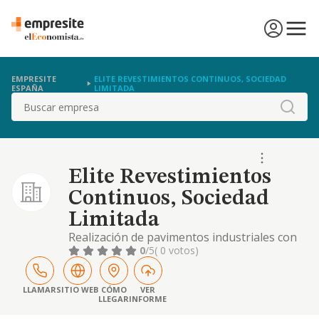
EMPRESITE
ELITE REVESTIMIENTOS CONTINUOS, SOCIEDAD
ESPAÑA
LIMITADA
Buscar
Elite Revestimientos
Continuos, Sociedad
Limitada
Realización de pavimentos industriales con
resina epoxi y otros sistemas.
0
/5
( 0 votos)
LLAMAR
SITIO WEB
CÓMO
VER
LLEGAR
INFORME