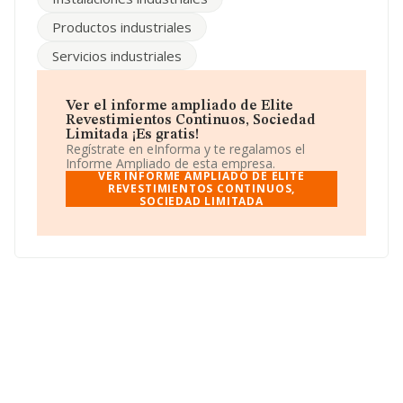
Acerca de la información en los distintos rankings: la
empresa ha subido de 26 puestos en el ranking
Productos industriales
sectorial, pasando del 222 al 196. Éstas son algunas de
las empresas que la superan en el ranking de sectores:
Servicios industriales
Pavimentos Tordesillas S.L
y
Revestimientos y
Soluciones Romero S.L
; en cambio, el ranking coloca
la empresa antes de
Juan Roldan S.A
y
Porcelamar
Servicios S.L
. Ha ganado 3.912 puestos en el ranking
Ver el informe ampliado de Elite
nacional, pasando del 108.895 al 108.895. Aparecen
Revestimientos Continuos, Sociedad
mejor posicionadas las siguientes compañías:
Limitada ¡Es gratis!
Electricidad Poval S.L
y
Laimo Canarias Sociedad
Regístrate en eInforma y te regalamos el
Limitada
, sin embargo, adelanta empresas como
Informe Ampliado de esta empresa.
Connecting Visions Ecosystems S.L
y
Montajes
VER INFORME AMPLIADO DE ELITE
Industriales 3 Sociedad Limitada
REVESTIMIENTOS CONTINUOS,
. La empresa ha
SOCIEDAD LIMITADA
destacado por la subida de 40 puestos posicionándose
en el puesto 789 del ranking provincial.
Para ponerse en contacto con sus oficinas, la empresa
facilita el número de teléfono 926620202 y el correo
electrónico es
comercial@eliterevestimientos.com
.
Puedes visitar su sitio web:
www.eliterevestimientos.es
.
La empresa
Elite Revestimientos Continuos,
Sociedad Limitada
, con número de identificación fiscal
B13305966, tiene domicilio fiscal en Calle Asturias Pol.
Industrial núm. 165 Parc. R, (13200), Manzanares,
provincia de Ciudad Real, Castilla-la Mancha.