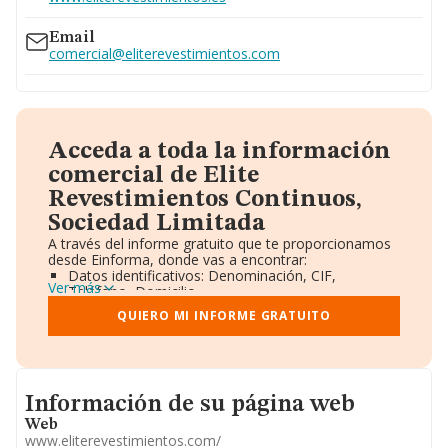
Email
comercial@eliterevestimientos.com
Acceda a toda la información
comercial de Elite
Revestimientos Continuos,
Sociedad Limitada
A través del informe gratuito que te proporcionamos
desde Einforma, donde vas a encontrar:
Datos identificativos: Denominación, CIF,
Ver más
Teléfono, Domicilio.
Informe Mercantil Completo (BORME).
QUIERO MI INFORME GRATUITO
Gráficos de Evolución Ventas y Empleados.
Consejo de Administración y Administradores.
Directivos y Ejecutivos.
Accionistas.
Participaciones y Vinculaciones en otras empresas.
Informacion de su página web
Información de su página web
Artículos de prensa publicados sobre la empresa.
Información oficial y registral complementaria.
Web
www.eliterevestimientos.com/