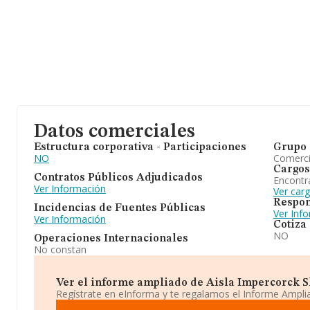
Datos comerciales
Estructura corporativa - Participaciones
Grupo 
NO
Comerc
Cargos
Contratos Públicos Adjudicados
Encontr
Ver Información
Ver car
Respon
Incidencias de Fuentes Públicas
Ver Inf
Ver Información
Cotiza
NO
Operaciones Internacionales
No constan
Ver el informe ampliado de Aisla Impercorck Sl.
Regístrate en eInforma y te regalamos el Informe Ampl