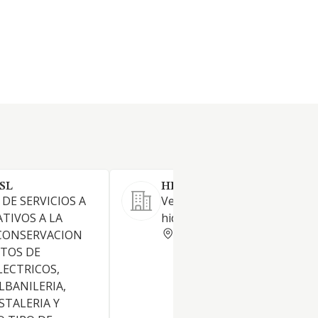
 SL
HIDRAULICA FLEXIBLE SL
DE SERVICIOS A
Venta y distribución de mater
ATIVOS A LA
hidráulico y neumático.
MADRID
 CONSERVACION
NTOS DE
LECTRICOS,
LBANILERIA,
ISTALERIA Y