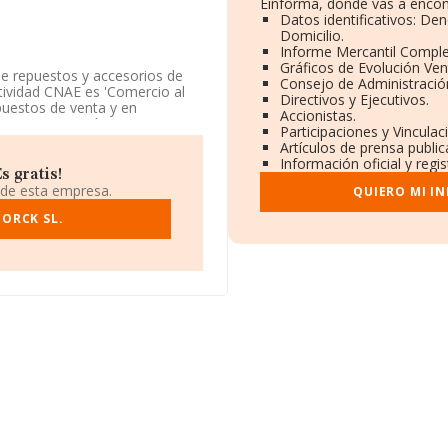
Einforma, donde vas a encon
Datos identificativos: De
Domicilio.
Informe Mercantil Compl
Gráficos de Evolución Ve
e repuestos y accesorios de
Consejo de Administració
tividad CNAE es 'Comercio al
Directivos y Ejecutivos.
puestos de venta y en
Accionistas.
n y/o exportación.
Participaciones y Vincula
Artículos de prensa publi
Información oficial y regi
s gratis!
tiene domicilio fiscal en Calle
 de esta empresa.
QUIERO MI I
ada, Madrid.
CORCK SL.
tenecientes al sector, a nivel
calcula un promedio de
 a la información relativa a la
935 empresas, con ventas de
 la media de empleados es de 5.