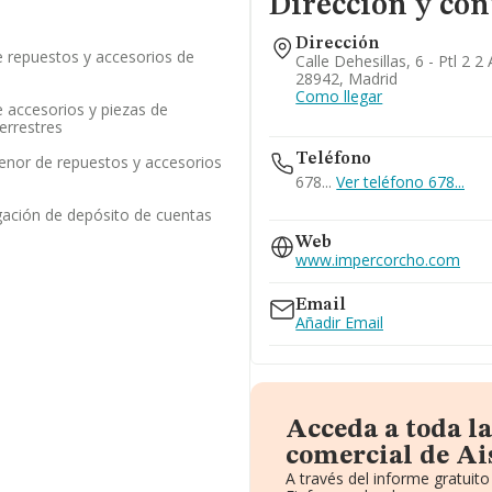
Dirección y con
Dirección
 repuestos y accesorios de
Calle Dehesillas, 6 - Ptl 2 2
28942, Madrid
Como llegar
 accesorios y piezas de
errestres
Teléfono
enor de repuestos y accesorios
678...
Ver teléfono 678...
gación de depósito de cuentas
639...
Web
Ver teléfono 639...
www.impercorcho.com
Email
Añadir Email
Acceda a toda l
comercial de Ai
A través del informe gratui