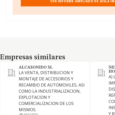
VER INFORME AMPLIADO DE AISLA I
Empresas similares
Empresas similares
ALCASONIDO SL
NE
HO
LA VENTA, DISTRIBUCION Y
A)
MONTAJE DE ACCESORIOS Y
IM
RECAMBIO DE AUTOMOVILES, ASI
DI
COMO LA INDUSTRIALIZACION,
RE
EXPLOTACION Y
CO
COMERCIALIZACION DE LOS
IN
MISMOS.
Y 
MADRID