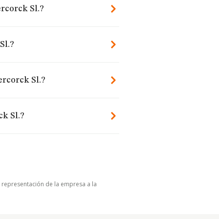
rcorck Sl.?
Sl.?
ercorck Sl.?
k Sl.?
u representación de la empresa a la