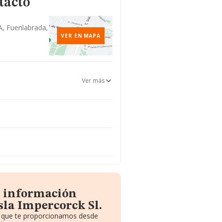
tacto
 A, Fuenlabrada,
VER EN MAPA
Ver más
a información
sla Impercorck Sl.
to que te proporcionamos desde