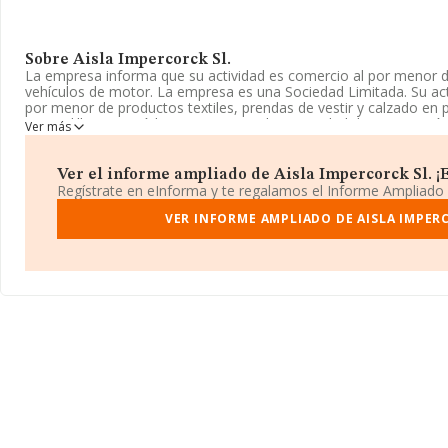
Sobre Aisla Impercorck Sl.
La empresa informa que su actividad es comercio al por menor d
vehículos de motor. La empresa es una Sociedad Limitada. Su ac
por menor de productos textiles, prendas de vestir y calzado en 
mercadillos' con código 4782. No realiza actividad de importació
Ver más
Puedes visitar su sitio web:
www.impercorcho.com
.
Ver el informe ampliado de Aisla Impercorck Sl. ¡E
La sociedad española
Aisla Impercorck S.L
, con CIF B72689623, 
Regístrate en eInforma y te regalamos el Informe Ampliado
Dehesillas núm. 6 Ptl 2 2 A, (28942), en el municipio de Fuenlabr
VER INFORME AMPLIADO DE AISLA IMPER
Con los datos a disposición de INFORMA sobre 5.536 empresas per
nacional la facturación asciende a 4.581 millones de euros y se 
facturación de 827 mil euros entre todas las compañías. En cuanto
provincia de Madrid, en la base de datos de INFORMA aparecen 
1.135 millones de euros. Como información adicional de interés,
La antigüedad alcanza los 20 años desde la constitución.