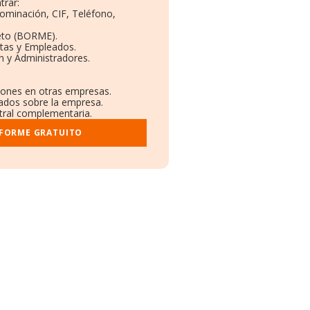
trar:
nominación, CIF, Teléfono,
eto (BORME).
ntas y Empleados.
n y Administradores.
ciones en otras empresas.
cados sobre la empresa.
stral complementaria.
NFORME GRATUITO