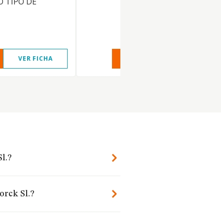
 TIPO DE
VER FICHA
VER INFORME
VER FIC
l.?
orck Sl.?