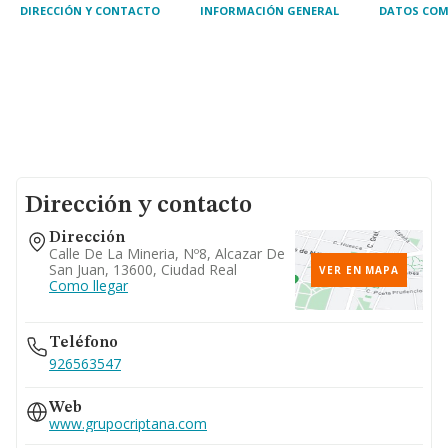
DIRECCIÓN Y CONTACTO
INFORMACIÓN GENERAL
DATOS COM
Dirección y contacto
Dirección
Calle De La Mineria, Nº8, Alcazar De
San Juan, 13600, Ciudad Real
VER EN MAPA
Como llegar
Teléfono
926563547
Web
www.grupocriptana.com