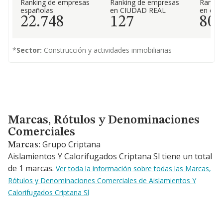
Ranking de empresas
Ranking de empresas
Rankin
españolas
en CIUDAD REAL
en el 
22.748
127
80
*
Sector:
Construcción y actividades inmobiliarias
Marcas, Rótulos y Denominaciones Comerciales
Marcas, Rótulos y Denominaciones
Comerciales
Grupo Criptana
Marcas:
Aislamientos Y Calorifugados Criptana Sl tiene un total
de 1 marcas.
Ver toda la información sobre todas las Marcas,
Rótulos y Denominaciones Comerciales de Aislamientos Y
Calorifugados Criptana Sl