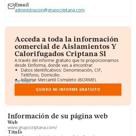
Email
administracion@grupocriptana.com
Acceda a toda la información
comercial de Aislamientos Y
Calorifugados Criptana Sl
A través del informe gratuito que te proporcionamos
desde Einforma, donde vas a encontrar:
Datos identificativos: Denominación, CIF,
Teléfono, Domicilio.
Informe Mercantil Completo (BORME).
Ver más
Gráficos de Evolución Ventas y Empleados.
Consejo de Administración y Administradores.
QUIERO MI INFORME GRATUITO
Directivos y Ejecutivos.
Accionistas.
Participaciones y Vinculaciones en otras empresas.
Artículos de prensa publicados sobre la empresa.
Informacion de su página web
Información oficial y registral complementaria.
Información de su página web
Web
www.grupocriptana.com/
Titulo