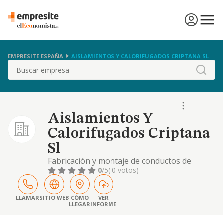
EMPRESITE ESPAÑA
AISLAMIENTOS Y CALORIFUGADOS CRIPTANA SL
Buscar
Aislamientos Y
Calorifugados Criptana
Sl
Fabricación y montaje de conductos de
climatización.
0
/5
( 0 votos)
LLAMAR
SITIO WEB
CÓMO
VER
LLEGAR
INFORME