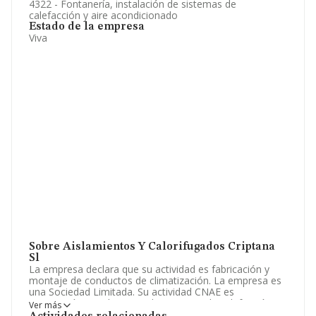
4322 - Fontanería, instalación de sistemas de
calefacción y aire acondicionado
Estado de la empresa
Viva
Sobre Aislamientos Y Calorifugados Criptana
Sl
La empresa declara que su actividad es fabricación y
montaje de conductos de climatización. La empresa es
una Sociedad Limitada. Su actividad CNAE es
'Fontanería, instalaciones de sistemas de calefacción y
Ver más
aire acondicionado' con código 4322. La empresa opera