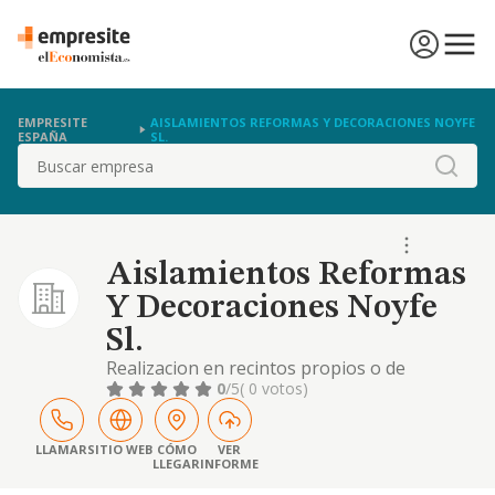
EMPRESITE
AISLAMIENTOS REFORMAS Y DECORACIONES NOYFE
ESPAÑA
SL.
Buscar
Aislamientos Reformas
Y Decoraciones Noyfe
Sl.
Realizacion en recintos propios o de
terceros de trabajos de revestimientos y
0
/5
( 0 votos)
aislamientos termicos
LLAMAR
SITIO WEB
CÓMO
VER
LLEGAR
INFORME