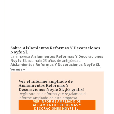
Sobre Aislamientos Reformas Y Decoraciones
Noyfe Sl.
La empresa
Aislamientos Reformas Y Decoraciones
Noyfe Sl.
acumula 23 años de antigüedad.
Aislamientos Reformas Y Decoraciones Noyfe Sl.
está emplazada en Calle Maria Sevilla Diago, 1, Madrid,
Ver más
Madrid. Centra su actividad CNAE como 4324 - Otras
instalaciones en obras de construcción. La empresa
Aislamientos Reformas Y Decoraciones Noyfe Sl.
Ver el informe ampliado de
es Sociedad limitada. Sus ventas ascienden a un rango
Aislamientos Reformas Y
Menor de 300 mil €.
Decoraciones Noyfe Sl. ¡Es gratis!
Regístrate en eInforma y te regalamos el
Informe Ampliado de esta empresa.
VER INFORME AMPLIADO DE
AISLAMIENTOS REFORMAS Y
DECORACIONES NOYFE SL.