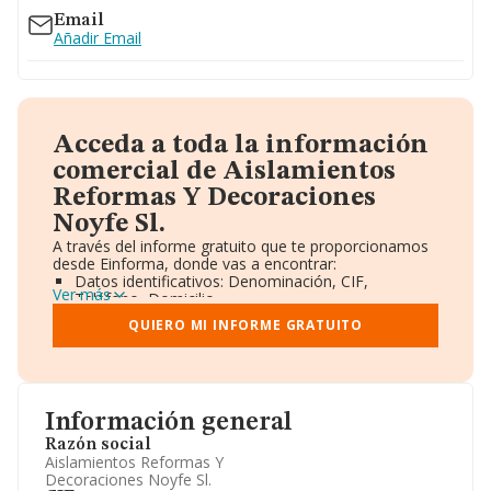
Email
Añadir Email
Acceda a toda la información
comercial de Aislamientos
Reformas Y Decoraciones
Noyfe Sl.
A través del informe gratuito que te proporcionamos
desde Einforma, donde vas a encontrar:
Datos identificativos: Denominación, CIF,
Ver más
Teléfono, Domicilio.
Informe Mercantil Completo (BORME).
QUIERO MI INFORME GRATUITO
Gráficos de Evolución Ventas y Empleados.
Consejo de Administración y Administradores.
Directivos y Ejecutivos.
Accionistas.
Participaciones y Vinculaciones en otras empresas.
Información general
Artículos de prensa publicados sobre la empresa.
Información oficial y registral complementaria.
Razón social
Aislamientos Reformas Y
Decoraciones Noyfe Sl.