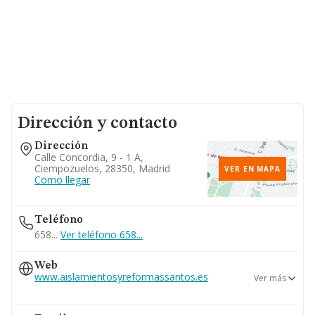
Dirección y contacto
Dirección
Calle Concordia, 9 - 1 A,
Ciempozuelos, 28350, Madrid
VER EN MAPA
Como llegar
Teléfono
658...
Ver teléfono 658...
Web
www.aislamientosyreformassantos.es
Ver más
www.aislamientosyreformassantos.com