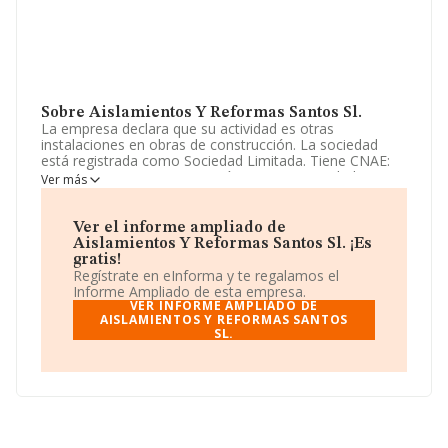
Sobre Aislamientos Y Reformas Santos Sl.
La empresa declara que su actividad es otras
instalaciones en obras de construcción. La sociedad
está registrada como Sociedad Limitada. Tiene CNAE:
4324 - '%cnae%'. La compañía no tiene actividad en
Ver más
mercados exteriores.
Puedes visitar su sitio web:
Ver el informe ampliado de
www.aislamientosyreformassantos.com
.
Aislamientos Y Reformas Santos Sl. ¡Es
gratis!
La compañía
Aislamientos y Reformas Santos S.L
,
Regístrate en eInforma y te regalamos el
B55473789, tiene su domicilio social establecido en
Informe Ampliado de esta empresa.
Calle Concordia núm. 9 1 A, (28350), en el municipio de
VER INFORME AMPLIADO DE
Ciempozuelos, Madrid.
AISLAMIENTOS Y REFORMAS SANTOS
SL.
Con los datos a disposición de INFORMA sobre 13.870
empresas pertenecientes al sector, la facturación en el
ámbito nacional alcanza los 4.510 millones de euros y la
media de facturación de ventas entre todas las
compañías alcanza los 325 mil euros. Respecto a la
información de la provincia (hablamos de Madrid), en la