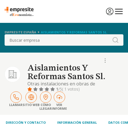
EMPRESITE ESPAÑA
AISLAMIENTOS Y REFORMAS SANTOS SL.
Buscar
Aislamientos Y
Reformas Santos Sl.
Otras instalaciones en obras de
construcción
1
/5
( 1 votos)
LLAMAR
SITIO WEB
CÓMO
VER
LLEGAR
INFORME
DIRECCIÓN Y CONTACTO
INFORMACIÓN GENERAL
DATOS COM