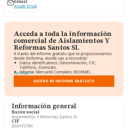
Email
Añadir Email
Acceda a toda la información
comercial de Aislamientos Y
Reformas Santos Sl.
A través del informe gratuito que te proporcionamos
desde Einforma, donde vas a encontrar:
Datos identificativos: Denominación, CIF,
Teléfono, Domicilio.
Informe Mercantil Completo (BORME).
Ver más
Gráficos de Evolución Ventas y Empleados.
Consejo de Administración y Administradores.
QUIERO MI INFORME GRATUITO
Directivos y Ejecutivos.
Accionistas.
Participaciones y Vinculaciones en otras empresas.
Artículos de prensa publicados sobre la empresa.
Información oficial y registral complementaria.
Información general
Razón social
Aislamientos Y Reformas Santos Sl.
CIF
B55473789