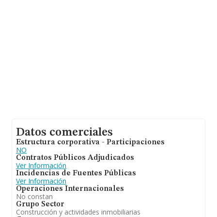
base de datos INFORMA constan 2893 empresas, cuyas
ventas han obtenido los 1.688 millones de euros. Por
último, con el fin de ampliar la información relativa al
ámbito de la empresa, la antigüedad desde la
constitución es de 17 años. Los empleados de media
son 3.
Datos comerciales
Estructura corporativa - Participaciones
NO
Contratos Públicos Adjudicados
Ver Información
Incidencias de Fuentes Públicas
Ver Información
Operaciones Internacionales
No constan
Grupo Sector
Construcción y actividades inmobiliarias