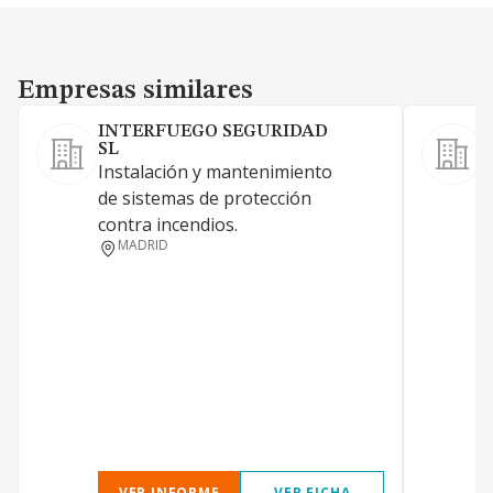
Empresas similares
Empresas similares
INTERFUEGO SEGURIDAD
SL
i
Instalación y mantenimiento
m
de sistemas de protección
g
contra incendios.
MADRID
VER INFORME
VER FICHA