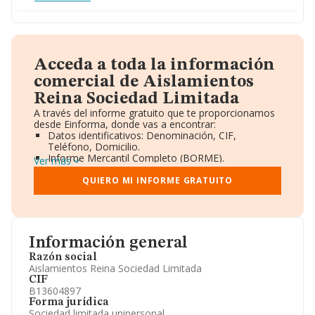
Acceda a toda la información
comercial de Aislamientos
Reina Sociedad Limitada
A través del informe gratuito que te proporcionamos
desde Einforma, donde vas a encontrar:
Datos identificativos: Denominación, CIF,
Teléfono, Domicilio.
Informe Mercantil Completo (BORME).
Ver más
Gráficos de Evolución Ventas y Empleados.
Consejo de Administración y Administradores.
QUIERO MI INFORME GRATUITO
Directivos y Ejecutivos.
Accionistas.
Participaciones y Vinculaciones en otras empresas.
Artículos de prensa publicados sobre la empresa.
Información oficial y registral complementaria.
Información general
Razón social
Aislamientos Reina Sociedad Limitada
CIF
B13604897
Forma jurídica
Sociedad limitada unipersonal