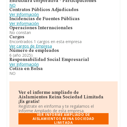
Estructura corporativa - Participaciones
ha posicionado más abajo en el ranking nacional (de
NO
todas las empresas presentes en el territorio) frente al
Contratos Públicos Adjudicados
2023.
Ver Información
Incidencias de Fuentes Públicas
Ver Información
Operaciones Internacionales
No constan
Cargos
Encontrados 1 cargos en esta empresa
Ver cargos de Empresa
Número de empleados
6 (año 2025)
Responsabilidad Social Empresarial
Ver Información
Cotiza en Bolsa
NO
Ver el informe ampliado de
Aislamientos Reina Sociedad Limitada
¡Es gratis!
Regístrate en eInforma y te regalamos el
Informe Ampliado de esta empresa.
VER INFORME AMPLIADO DE
AISLAMIENTOS REINA SOCIEDAD
LIMITADA