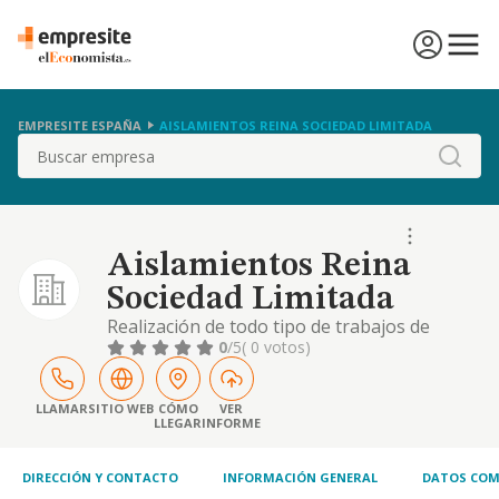
EMPRESITE ESPAÑA
AISLAMIENTOS REINA SOCIEDAD LIMITADA
Buscar
Aislamientos Reina
Sociedad Limitada
Realización de todo tipo de trabajos de
aislamiento.
0
/5
( 0 votos)
LLAMAR
SITIO WEB
CÓMO
VER
LLEGAR
INFORME
DIRECCIÓN Y CONTACTO
INFORMACIÓN GENERAL
DATOS COM