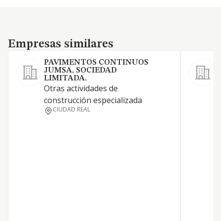
Empresas similares
Empresas similares
PAVIMENTOS CONTINUOS
JUMSA, SOCIEDAD
LIMITADA.
A
Otras actividades de
O
construcción especializada
d
CIUDAD REAL
A
a
C
m
c
s
R
p
a