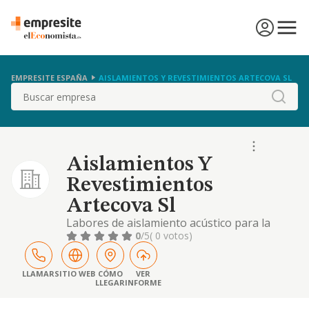
EMPRESITE ESPAÑA
AISLAMIENTOS Y REVESTIMIENTOS ARTECOVA SL
Buscar
Aislamientos Y
Revestimientos
Artecova Sl
Labores de aislamiento acústico para la
construcción.
0
/5
( 0 votos)
LLAMAR
SITIO WEB
CÓMO
VER
LLEGAR
INFORME