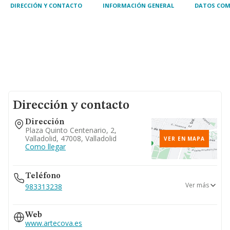
DIRECCIÓN Y CONTACTO
INFORMACIÓN GENERAL
DATOS COM
Dirección y contacto
Dirección
Plaza Quinto Centenario, 2,
Valladolid, 47008, Valladolid
VER EN MAPA
Como llegar
Teléfono
Ver más
983313238
634...
Web
Ver teléfono 634...
www.artecova.es