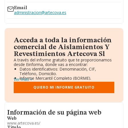
Email
administracion@artecova.es
Acceda a toda la información
comercial de Aislamientos Y
Revestimientos Artecova Sl
A través del informe gratuito que te proporcionamos
desde Einforma, donde vas a encontrar:
Datos identificativos: Denominación, CIF,
Teléfono, Domicilio.
Informe Mercantil Completo (BORME).
Ver más
Gráficos de Evolución Ventas y Empleados.
Consejo de Administración y Administradores.
QUIERO MI INFORME GRATUITO
Directivos y Ejecutivos.
Accionistas.
Participaciones y Vinculaciones en otras empresas.
Artículos de prensa publicados sobre la empresa.
Informacion de su página web
Información oficial y registral complementaria.
Información de su página web
Web
www.artecova.es/
Titulo