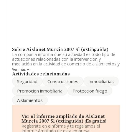
Sobre Aislanet Murcia 2007 Sl (extinguida)
La compañía informa que su actividad es todo tipo de
actuaciones relacionadas con la intervencion y
mediación en la actividad de comercio de aislamientos y
proteccion pasiva contra el fuego en general la
Ver más
promoción y la intermediación inmobiliaria. la construcc.
Actividades relacionadas
La empresa es una Sociedad Limitada. Su actividad
Seguridad
Construcciones
Inmobiliarias
CNAE es '%cnae%' con código 4324. La sociedad no
tiene actividad en mercados exteriores.
Promocion inmobiliaria
Proteccion fuego
Ha habido un incremento en cuanto al número de
Aislamientos
empleados y según las cifras existentes en la base de
datos de INFORMA, el número de empleados ha estado
por encima de la media de sector.
Ver el informe ampliado de Aislanet
Para ponerse en contacto con sus oficinas, la empresa
Murcia 2007 Sl (extinguida) ¡Es gratis!
facilita el número de teléfono 968896070.
Regístrate en eInforma y te regalamos el
Informe Ampliado de esta empresa.