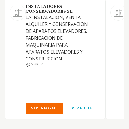
INSTALADORES
CONSERVADORES SL
S
LA INSTALACION, VENTA,
-
ALQUILER Y CONSERVACION
r
DE APARATOS ELEVADORES.
d
FABRICACION DE
s
MAQUINARIA PARA
e
APARATOS ELEVADORES Y
e
CONSTRUCCION.
s
MURCIA
p
l
C
VER INFORME
VER FICHA