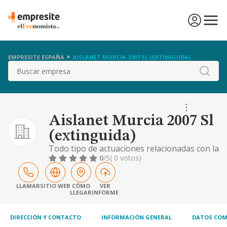
EMPRESITE ESPAÑA
AISLANET MURCIA 2007 SL (EXTINGUIDA)
Buscar
Aislanet Murcia 2007 Sl
(extinguida)
Todo tipo de actuaciones relacionadas con la
intervencion y mediacion en la actividad de
0
/5
( 0 votos)
comercio de aislamientos y proteccion
pasiva contra el fuego en general la
promocion y la intermediacion inmobiliaria.
LLAMAR
SITIO WEB
CÓMO
VER
LLEGAR
INFORME
la construcc
DIRECCIÓN Y CONTACTO
INFORMACIÓN GENERAL
DATOS COM