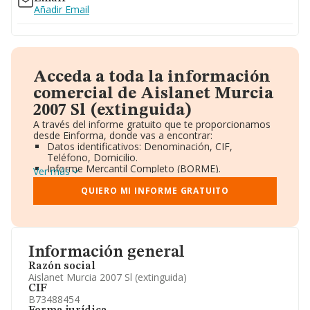
Añadir Email
Acceda a toda la información
comercial de Aislanet Murcia
2007 Sl (extinguida)
A través del informe gratuito que te proporcionamos
desde Einforma, donde vas a encontrar:
Datos identificativos: Denominación, CIF,
Teléfono, Domicilio.
Informe Mercantil Completo (BORME).
Ver más
Gráficos de Evolución Ventas y Empleados.
Consejo de Administración y Administradores.
QUIERO MI INFORME GRATUITO
Directivos y Ejecutivos.
Accionistas.
Participaciones y Vinculaciones en otras empresas.
Artículos de prensa publicados sobre la empresa.
Información oficial y registral complementaria.
Información general
Razón social
Aislanet Murcia 2007 Sl (extinguida)
CIF
B73488454