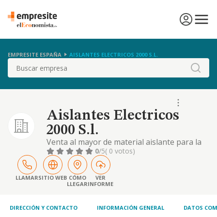
EMPRESITE ESPAÑA
AISLANTES ELECTRICOS 2000 S.L.
Buscar
Aislantes Electricos
2000 S.l.
Venta al mayor de material aislante para la
industria de fabricacion de motores y
0
/5
( 0 votos)
transformadores.
LLAMAR
SITIO WEB
CÓMO
VER
LLEGAR
INFORME
DIRECCIÓN Y CONTACTO
INFORMACIÓN GENERAL
DATOS COM