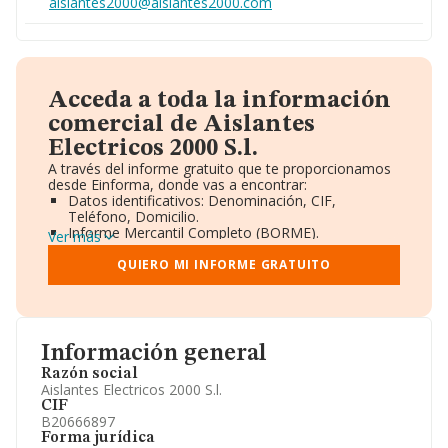
aislantes2000@aislantes2000.com
Acceda a toda la información
comercial de Aislantes
Electricos 2000 S.l.
A través del informe gratuito que te proporcionamos
desde Einforma, donde vas a encontrar:
Datos identificativos: Denominación, CIF,
Teléfono, Domicilio.
Informe Mercantil Completo (BORME).
Ver más
Gráficos de Evolución Ventas y Empleados.
Consejo de Administración y Administradores.
QUIERO MI INFORME GRATUITO
Directivos y Ejecutivos.
Accionistas.
Participaciones y Vinculaciones en otras empresas.
Artículos de prensa publicados sobre la empresa.
Información oficial y registral complementaria.
Información general
Razón social
Aislantes Electricos 2000 S.l.
CIF
B20666897
Forma jurídica