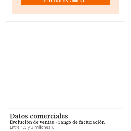
ELECTRICOS 2000 S.L.
Vasco.
En relación con el sector y disponiendo de los datos de
hasta 6.263 empresas, la facturación en el ámbito
nacional alcanza los 14.388 millones de euros y la media
entre todas las compañías es de 2 millones de euros de
ventas en 2012. Teniendo en cuenta la información
sobre Guipúzcoa, en la base de datos de INFORMA
aparecen 91 empresas, con ventas en 2012 de hasta
246 millones de euros. Con el fin de ampliar la
información relativa a las compañías, la antigüedad
alcanza los 20 años desde la constitución. La media de
empleados de las empresas es de 3.
Datos comerciales
Evolución de ventas - rango de facturación
Entre 1,5 y 3 millones €