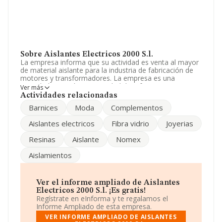
Sobre Aislantes Electricos 2000 S.l.
La empresa informa que su actividad es venta al mayor
de material aislante para la industria de fabricación de
motores y transformadores. La empresa es una
Sociedad Limitada. La actividad de referencia CNAE
Ver más
corresponde a '%cnae%', cuyo Código es 4682. La
Actividades relacionadas
empresa realiza actividad internacional tanto de
Barnices
Moda
Complementos
importación como exportación.
Aislantes electricos
Fibra vidrio
Joyerias
Ha tenido un 17% más de empleados y teniendo en
cuenta la información disponible en INFORMA, ha
Resinas
Aislante
Nomex
dispuesto de un número de empleados por encima de la
media de sector.
Aislamientos
Para ponerse en contacto con sus oficinas, la empresa
facilita el número de teléfono 943889352 y su email es
aislantes2000@aislantes2000.com
. Puedes visitar su
Ver el informe ampliado de Aislantes
sitio web:
www.aislantes2000.com
.
Electricos 2000 S.l. ¡Es gratis!
Regístrate en eInforma y te regalamos el
La empresa
Aislantes Electricos 2000 S.L
, CIF
Informe Ampliado de esta empresa.
B20666897, se encuentra en Poligono Industrial Ittola
VER INFORME AMPLIADO DE AISLANTES
C1, (20200), Beasain, provincia de Guipúzcoa, País