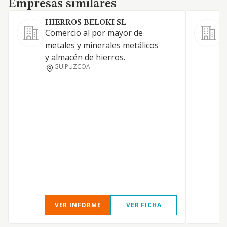
Empresas similares
HIERROS BELOKI SL
I
Comercio al por mayor de
D
metales y minerales metálicos
s
y almacén de hierros.
t
GUIPUZCOA
c
VER INFORME
VER FICHA