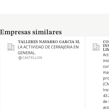
Empresas similares
Empresas similares
TALLERES NAVARRO GARCIA SL
CO
IN
LA ACTIVIDAD DE CERRAJERIA EN
LI
GENERAL.
Act
CASTELLON
ins
con
man
pro
(CN
Ins
43.
de 
aco