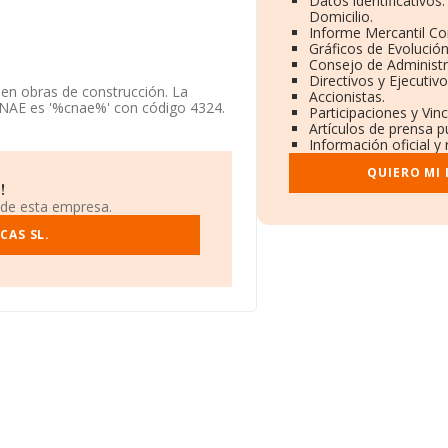
Datos identificativos
Domicilio.
Informe Mercantil C
Gráficos de Evolució
Consejo de Administr
Directivos y Ejecutivo
 en obras de construcción. La
Accionistas.
CNAE es '%cnae%' con código 4324.
Participaciones y Vin
Artículos de prensa p
Información oficial y
y teniendo en cuenta la
 de empleados por debajo de la
QUIERO MI
!
 de esta empresa.
do a los niveles de facturación de
 en el ranking sectorial, pasando
CAS SL.
as tienen mejor posición:
M Yuste
la se encuentran compañías como:
yca Comunicaciones del Norte
 226.053 a 207.761, incrementando
peran en el ranking:
Eines Inca S.L
s podemos encontrar:
Desatoros
En 2024, la empresa ha mejorado
l.
n Calle Manuel Azaña núm. 19 Piso
munidad Valenciana.