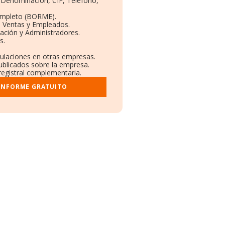
: Denominación, CIF, Teléfono,
ompleto (BORME).
n Ventas y Empleados.
ación y Administradores.
s.
culaciones en otras empresas.
ublicados sobre la empresa.
 registral complementaria.
 INFORME GRATUITO