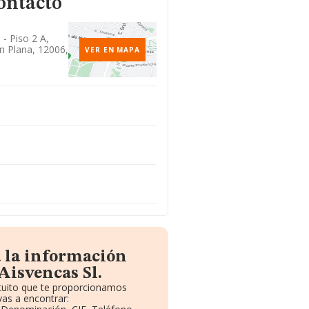
ontacto
- Piso 2 A,
on Plana, 12006,
VER EN MAPA
a la información
Aisvencas Sl.
atuito que te proporcionamos
as a encontrar: