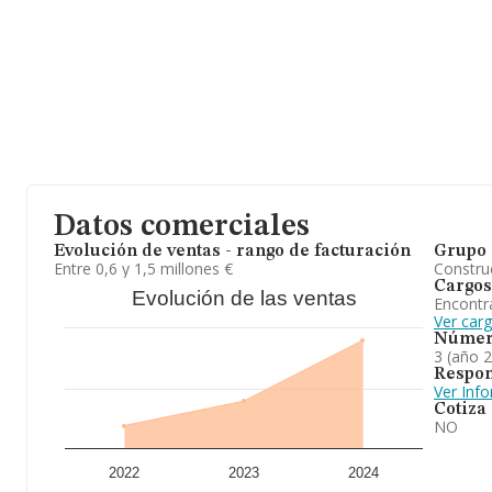
En base a la información de la que dispone INFORMA sobre 13.90
facturación asciende a 4.590 millones de euros y en 2024 la medi
todas las compañías alcanza los 330 mil euros. Respecto a la in
de Castellón), en la base de datos de INFORMA aparecen 158 em
de 32 millones de euros. Con el fin de ampliar la información rel
empleados es de 3. La media de antigüedad desde la constitució
En conclusión,
Aisvencas S.L
se emplea en 4329. otras instalaci
ha posicionado mejor en el ranking sectorial (%cnae%) frente al 2
la empresa ha ganado posiciones.
Datos comerciales
Evolución de ventas - rango de facturación
Grupo 
Entre 0,6 y 1,5 millones €
Construc
Cargos
Evolución de las ventas
Encontr
Ver carg
Númer
3 (año 
Respon
Ver Inf
Cotiza
NO
2022
2023
2024