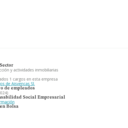
3 compañías, a nivel nacional la
a de facturación de ventas entre
formación de la provincia (hablamos
presas, con ventas en el año 2024
ativa a las compañías, la media de
n es de 17 años.
ones en obras de construcción. Se
023. En cuanto al ranking nacional,
Sector
ción y actividades inmobiliarias
ados 1 cargos en esta empresa
os de Aisvencas Sl.
o de empleados
2024)
sabilidad Social Empresarial
ormación
 en Bolsa