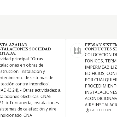
STA AZAHAR
FEBSAN SISTE
STALACIONES SOCIEDAD
CONDUCTES S
MITADA.
COLOCACION D
ividad principal: "Otras
FONICOS, TERM
talaciones en obras de
IMPERMEABILI
strucción. Instalación y
EDIFICIOS, CO
tenimiento de sistemas de
POR CUALQUIE
tección contra incendios".
PROCEDIMIENT
AE 43.24). - Otras actividades: a.
INSTALACIONES 
talaciones eléctricas. CNAE
ACONDICIONAM
21. b. Fontanería, instalaciones
AIRE.INSTALAC
sistemas de calefacción y aire
CASTELLON
ndicionado. CNA