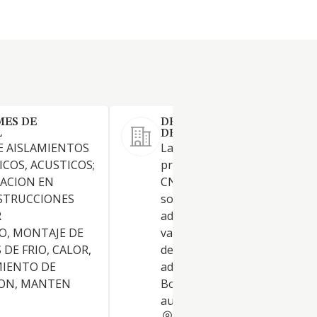
MES DE
DBASS INVESTMENT &
L
DEVELOPMENT SL.
E AISLAMIENTOS
La Sociedad tiene por objeto 
ICOS, ACUSTICOS;
principal al que corresponde 
ZACION EN
CNAE 6420, la actividad de
NSTRUCCIONES
sociedades de holding, la
R
adquisición y venta de títulos
O, MONTAJE DE
valores de renta fija y/o varia
DE FRIO, CALOR,
de cualquier clase, estén o no
IENTO DE
adaptados a cotización en las
ION, MANTEN
Bolsas de Comercio oficialme
autorizadas. Servici.
CASTELLON