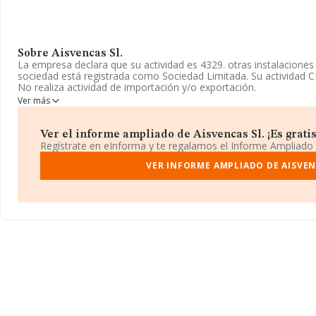
Sobre Aisvencas Sl.
La empresa declara que su actividad es 4329. otras instalaciones
sociedad está registrada como Sociedad Limitada. Su actividad 
No realiza actividad de importación y/o exportación.
Ver más
Acerca de los empleados, ha contado con una reducción del 50% 
información disponible en INFORMA, ha dispuesto de un número
media de sector.
Ver el informe ampliado de Aisvencas Sl. ¡Es gratis
Regístrate en eInforma y te regalamos el Informe Ampliado
Dentro del ranking de empresas elaborado por INFORMA, atendien
la sociedad, se destaca que: la compañía ha escalado 106 puestos
VER INFORME AMPLIADO DE AISVEN
del 1.089 al 983. En el ranking de sectores las siguientes empres
Pa S.L
y
Archivarte Galicia S.L
; sin embargo, por detras de el
Rehabilitacion y Mantenimiento de Edificios Climb S.L
y
Re
S.L
. Ha mejorado en el ranking nacional pasando de la posición
así su posición en 18.292 puestos. Las siguientes empresas la su
y
Wit Retail S.L
; entre las compañías que se colocan por detrá
Lidesa Sll
y
Catalinas Logistica Soluciones Adaptadas S.L
. 
de 352 puestos, pasando del 2.966 al 2.614 en el ranking provincia
El correo electrónico es
aisvencas@gmail.com
.
La sociedad
Aisvencas S.L
, con NIF B12959227, se encuentra e
2 A, (12006), en el municipio de Castello Plana, en Castellón, Co