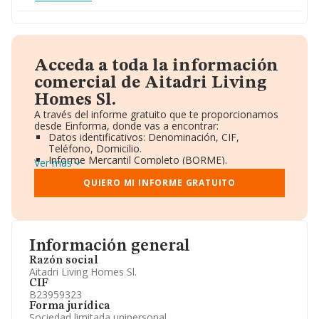
Acceda a toda la información
comercial de Aitadri Living
Homes Sl.
A través del informe gratuito que te proporcionamos
desde Einforma, donde vas a encontrar:
Datos identificativos: Denominación, CIF,
Teléfono, Domicilio.
Informe Mercantil Completo (BORME).
Ver más
Gráficos de Evolución Ventas y Empleados.
Consejo de Administración y Administradores.
QUIERO MI INFORME GRATUITO
Directivos y Ejecutivos.
Accionistas.
Participaciones y Vinculaciones en otras empresas.
Artículos de prensa publicados sobre la empresa.
Información oficial y registral complementaria.
Información general
Razón social
Aitadri Living Homes Sl.
CIF
B23959323
Forma jurídica
Sociedad limitada unipersonal