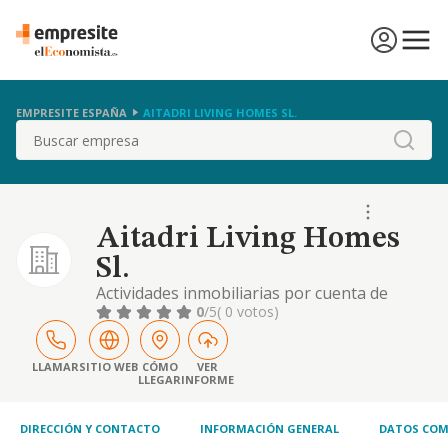
EMPRESITE ESPAÑA
AITADRI LIVING HOMES SL.
Buscar
Aitadri Living Homes
Sl.
Actividades inmobiliarias por cuenta de
terceros. las actividades integrantes del
0
/5
( 0 votos)
objeto social podrán ser desarrolladas por la
sociedad total o parcialmente de modo
indirecto, mediante la titularidad de acciones
LLAMAR
SITIO WEB
CÓMO
VER
LLEGAR
INFORME
o de participaciones en sociedades con
objeto idéntico o análogo
DIRECCIÓN Y CONTACTO
INFORMACIÓN GENERAL
DATOS COM