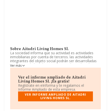
Sobre Aitadri Living Homes Sl.
La sociedad informa que su actividad es actividades
inmobiliarias por cuenta de terceros. las actividades
integrantes del objeto social podrán ser desarrolladas
por la sociedad total o parcialmente de modo indirecto,
Ver más
mediante la titularidad de acciones o de participaciones
en sociedades con objeto idéntico o análogo. La
empresa aparece inscrita en el Registro Mercantil como
Ver el informe ampliado de Aitadri
Sociedad Limitada. Clasifica su actividad CNAE como
Living Homes Sl. ¡Es gratis!
'Agentes de la propiedad inmobiliaria', código 6831. No
Regístrate en eInforma y te regalamos el
realiza actividad de importación y/o exportación.
Informe Ampliado de esta empresa.
VER INFORME AMPLIADO DE AITADRI
La empresa española
Aitadri Living Homes S.L
, con
LIVING HOMES SL.
CIF B23959323, se encuentra en Calle De Valgrande
núm. 27 Nav 8, (28108), Alcobendas, Madrid.