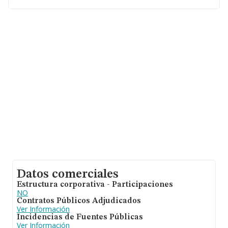
En base a la información de la que dispone INFORMA
sobre 54.122 compañías, a nivel nacional la facturación
asciende a 4.318 millones de euros y la media entre
todas las compañías es de 79 mil euros de ventas. En
cuanto a la información relativa a la provincia de
Madrid, en la base de datos de INFORMA aparecen
11818 empresas, cuyas ventas han alcanzado los 1.763
millones de euros. Como información adicional de
interés, la media de antigüedad desde la constitución es
de 7 años. La media de empleados es de 1.
Datos comerciales
Estructura corporativa - Participaciones
NO
Contratos Públicos Adjudicados
Ver Información
Incidencias de Fuentes Públicas
Ver Información