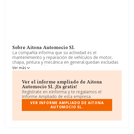
Sobre Aitona Automocio Sl.
La compañía informa que su actividad es el
mantenimiento y reparación de vehículos de motor,
chapa, pintura y mecánica en general.quedan excluidas
del objeto social las actividades sujetas a normativa
Ver más
específica.la sociedad no tiene por objeto el ejercicio de
una actividad profesional titulada o colegiada, ni la
prestación de servici. La empresa es una Sociedad
Ver el informe ampliado de Aitona
Limitada. Su actividad CNAE es '%cnae%' con código
Automocio Sl. ¡Es gratis!
9531. La empresa no tiene actividad en mercados
Regístrate en eInforma y te regalamos el
exteriores.
Informe Ampliado de esta empresa.
VER INFORME AMPLIADO DE AITONA
La sociedad
Aitona Automocio S.L
, CIF B22635619,
AUTOMOCIO SL.
se encuentra en Calle Lleida núm. 8, (25182), en el
municipio de Aitona, Lleida, Cataluña.
Con los datos a disposición de INFORMA sobre 39.493
empresas pertenecientes al sector, la facturación en el
ámbito nacional alcanza los 11.044 millones de euros y