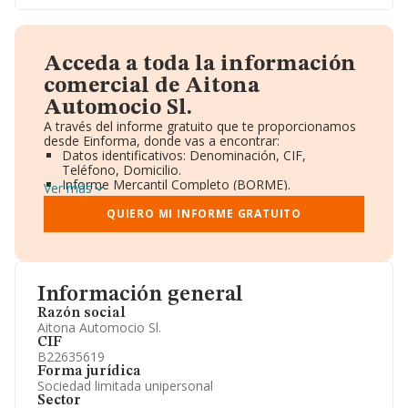
Acceda a toda la información
comercial de Aitona
Automocio Sl.
A través del informe gratuito que te proporcionamos
desde Einforma, donde vas a encontrar:
Datos identificativos: Denominación, CIF,
Teléfono, Domicilio.
Informe Mercantil Completo (BORME).
Ver más
Gráficos de Evolución Ventas y Empleados.
Consejo de Administración y Administradores.
QUIERO MI INFORME GRATUITO
Directivos y Ejecutivos.
Accionistas.
Participaciones y Vinculaciones en otras empresas.
Artículos de prensa publicados sobre la empresa.
Información oficial y registral complementaria.
Información general
Razón social
Aitona Automocio Sl.
CIF
B22635619
Forma jurídica
Sociedad limitada unipersonal
Sector