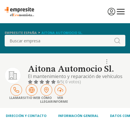
EMPRESITE ESPAÑA
AITONA AUTOMOCIO SL.
Buscar
Aitona Automocio Sl.
El mantenimiento y reparación de vehículos
de motor, chapa, pintura y mecánica en
0
/5
( 0 votos)
general.quedan excluidas del objeto social
las actividades sujetas a normativa
específica.la sociedad no tiene por objeto el
LLAMAR
SITIO WEB
CÓMO
VER
LLEGAR
INFORME
ejercicio de una actividad profesional
titulada o colegiada, ni la prestación de
servici
DIRECCIÓN Y CONTACTO
INFORMACIÓN GENERAL
DATOS COM