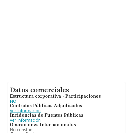
se calcula un promedio de facturación de 279 mil euros
entre todas las compañías. Respecto a la información
de la provincia (hablamos de Lleida), en la base de
datos de INFORMA aparecen 493 empresas, con ventas
de hasta 383 millones de euros. Con el fin de ampliar la
información relativa a las compañías, la media de
empleados es de 3; la media de antigüedad desde la
constitución es de 19 años.
Datos comerciales
Estructura corporativa - Participaciones
NO
Contratos Públicos Adjudicados
Ver Información
Incidencias de Fuentes Públicas
Ver Información
Operaciones Internacionales
No constan