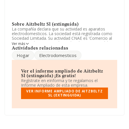
Sobre Aitzbeltz Sl (extinguida)
La compañía declara que su actividad es aparatos
electrodomesticos. La sociedad está registrada como
Sociedad Limitada. Su actividad CNAE es 'Comercio al
por mayor de aparatos electrodomésticos' con código
Ver más
4643. La compañía no tiene actividad en mercados
Actividades relacionadas
exteriores.
Hogar
Electrodomesticos
Ha contado con el mismo número de empleados y
atendiendo a los datos disponibles en INFORMA, el
número de empleados de la compañía ha estado por
Ver el informe ampliado de Aitzbeltz
debajo de la media de sector.
Sl (extinguida) ¡Es gratis!
Regístrate en eInforma y te regalamos el
La empresa
Aitzbeltz S.L (extinguida)
, con número
Informe Ampliado de esta empresa.
de identificación fiscal B20457271, está situada en Calle
VER INFORME AMPLIADO DE AITZBELTZ
Arteta Kalea núm. 1 Bj, (20140), en el municipio de
SL (EXTINGUIDA)
Andoain, en Guipúzcoa, País Vasco.
En base a la información de la que dispone INFORMA
sobre 12.125 compañías, a nivel nacional la facturación
asciende a 10.817 millones de euros y la media entre
todas las compañías es de 892 mil euros de ventas en
2014. En relación con la información de la provincia de