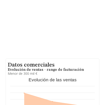
Guipúzcoa, en la base de datos de INFORMA aparecen
123 empresas, cuyas ventas han obtenido los 71
millones de euros. Para aportar ulterior información de
interés en el ámbito sectorial, la antigüedad desde la
constitución es de 19 años. La media de empleados es
de 2.
Datos comerciales
Evolución de ventas - rango de facturación
Menor de 300 mil €
Evolución de las ventas