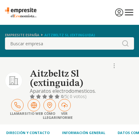
EMPRESITE ESPAÑA
AITZBELTZ SL (EXTINGUIDA)
Buscar
Aitzbeltz Sl
(extinguida)
Aparatos electrodomesticos.
0
/5
( 0 votos)
LLAMAR
SITIO WEB
CÓMO
VER
LLEGAR
INFORME
DIRECCIÓN Y CONTACTO
INFORMACIÓN GENERAL
DATOS COM