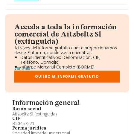
Acceda a toda la información
comercial de Aitzbeltz Sl
(extinguida)
A través del informe gratuito que te proporcionamos
desde Einforma, donde vas a encontrar:
Datos identificativos: Denominación, CIF,
Teléfono, Domicilio.
Informe Mercantil Completo (BORME).
Ver más
Gráficos de Evolución Ventas y Empleados.
Consejo de Administración y Administradores.
QUIERO MI INFORME GRATUITO
Directivos y Ejecutivos.
Accionistas.
Participaciones y Vinculaciones en otras empresas.
Artículos de prensa publicados sobre la empresa.
Información oficial y registral complementaria.
Información general
Razón social
Aitzbeltz Sl (extinguida)
CIF
B20457271
Forma jurídica
Sociedad limitada unipersonal