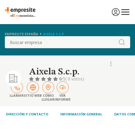
EMPRESITE ESPAÑA
AIXELA S.C.P.
Buscar
Aixela S.c.p.
0
/5
( 0 votos)
LLAMAR
SITIO WEB
CÓMO
VER
LLEGAR
INFORME
DIRECCIÓN Y CONTACTO
INFORMACIÓN GENERAL
DATOS COM