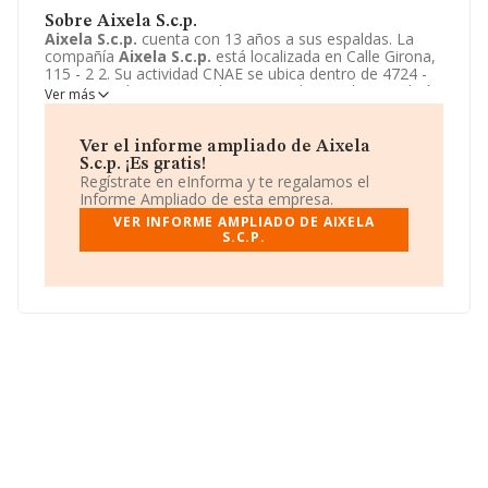
Sobre Aixela S.c.p.
Aixela S.c.p.
cuenta con 13 años a sus espaldas. La
compañía
Aixela S.c.p.
está localizada en Calle Girona,
115 - 2 2. Su actividad CNAE se ubica dentro de 4724 -
Comercio al por menor de pan, productos de panadería
Ver más
y confitería.
Aixela S.c.p.
tiene un modelo de sociedad
Sociedad civil.
Ver el informe ampliado de Aixela
S.c.p. ¡Es gratis!
Regístrate en eInforma y te regalamos el
Informe Ampliado de esta empresa.
VER INFORME AMPLIADO DE AIXELA
S.C.P.