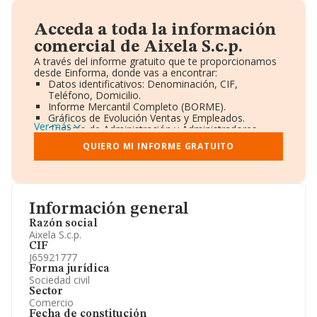
Acceda a toda la información
comercial de Aixela S.c.p.
A través del informe gratuito que te proporcionamos
desde Einforma, donde vas a encontrar:
Datos identificativos: Denominación, CIF,
Teléfono, Domicilio.
Informe Mercantil Completo (BORME).
Gráficos de Evolución Ventas y Empleados.
Ver más
Consejo de Administración y Administradores.
Directivos y Ejecutivos.
QUIERO MI INFORME GRATUITO
Accionistas.
Participaciones y Vinculaciones en otras empresas.
Artículos de prensa publicados sobre la empresa.
Información oficial y registral complementaria.
Información general
Razón social
Aixela S.c.p.
CIF
J65921777
Forma jurídica
Sociedad civil
Sector
Comercio
Fecha de constitución