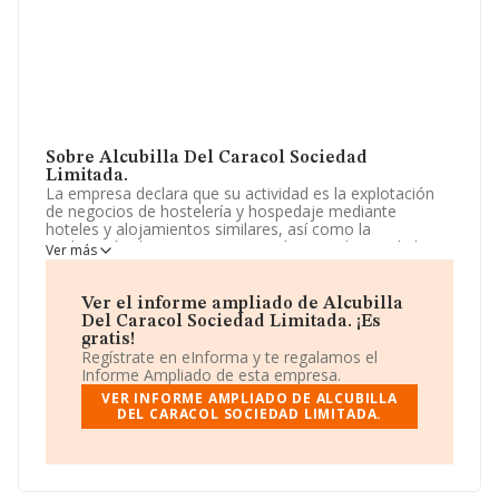
Sobre Alcubilla Del Caracol Sociedad
Limitada.
La empresa declara que su actividad es la explotación
de negocios de hostelería y hospedaje mediante
hoteles y alojamientos similares, así como la
explotación de apartamentos turísticos. el cnae de la
Ver más
actividad principal es 5510. La sociedad está inscrita en
el Registro Mercantil como Sociedad Limitada. Su
actividad CNAE es 'Hoteles y alojamientos similares' con
Ver el informe ampliado de Alcubilla
código 5510. La empresa no tiene actividad en
Del Caracol Sociedad Limitada. ¡Es
mercados exteriores.
gratis!
Regístrate en eInforma y te regalamos el
La plantilla permanece igual y según los datos a
Informe Ampliado de esta empresa.
disposición de INFORMA, ha tenido un número de
VER INFORME AMPLIADO DE ALCUBILLA
empleados por debajo de la media de sector.
DEL CARACOL SOCIEDAD LIMITADA.
Dentro del ranking de empresas elaborado por
INFORMA, atendiendo a los niveles de facturación de la
sociedad, se destaca que: en 2024, la compañía ha
perdido 134 puestos en el ranking sectorial, pasando del