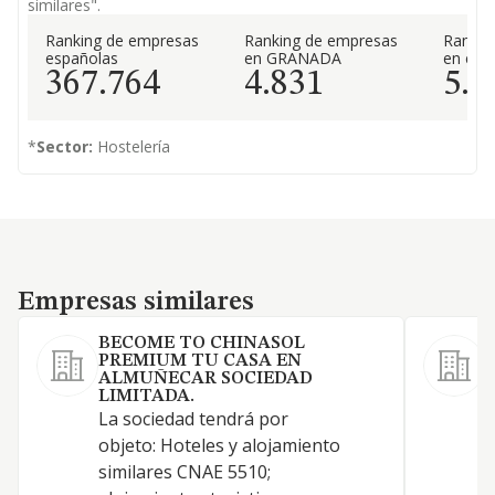
similares".
Ranking de empresas
Ranking de empresas
Rankin
españolas
en GRANADA
en el 
367.764
4.831
5.5
*
Sector:
Hostelería
Empresas similares
Empresas similares
BECOME TO CHINASOL
PREMIUM TU CASA EN
C
ALMUÑECAR SOCIEDAD
h
LIMITADA.
La sociedad tendrá por
t
objeto: Hoteles y alojamiento
r
similares CNAE 5510;
h