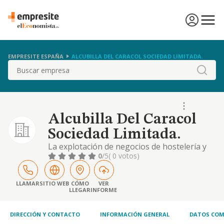
EMPRESITE ESPAÑA
ALCUBILLA DEL CARACOL SOCIEDAD LIMITADA.
Buscar
Alcubilla Del Caracol
Sociedad Limitada.
La explotación de negocios de hostelería y
hospedaje mediante hoteles y alojamientos
0
/5
( 0 votos)
similares, así como la explotación de
apartamentos turísticos. el cnae de la
actividad principal es 5510
LLAMAR
SITIO WEB
CÓMO
VER
LLEGAR
INFORME
DIRECCIÓN Y CONTACTO
INFORMACIÓN GENERAL
DATOS COM