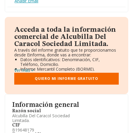
Añadir Email
Acceda a toda la información
comercial de Alcubilla Del
Caracol Sociedad Limitada.
A través del informe gratuito que te proporcionamos
desde Einforma, donde vas a encontrar:
Datos identificativos: Denominación, CIF,
Teléfono, Domicilio.
Informe Mercantil Completo (BORME).
Ver más
Gráficos de Evolución Ventas y Empleados.
Consejo de Administración y Administradores.
QUIERO MI INFORME GRATUITO
Directivos y Ejecutivos.
Accionistas.
Participaciones y Vinculaciones en otras empresas.
Artículos de prensa publicados sobre la empresa.
Información oficial y registral complementaria.
Información general
Razón social
Alcubilla Del Caracol Sociedad
Limitada.
CIF
B19648179