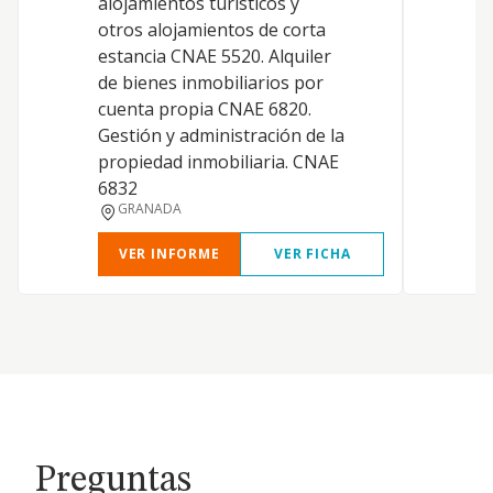
alojamientos turisticos y
o
otros alojamientos de corta
d
estancia CNAE 5520. Alquiler
h
de bienes inmobiliarios por
a
cuenta propia CNAE 6820.
i
Gestión y administración de la
g
propiedad inmobiliaria. CNAE
6832
GRANADA
VER INFORME
VER FICHA
Preguntas