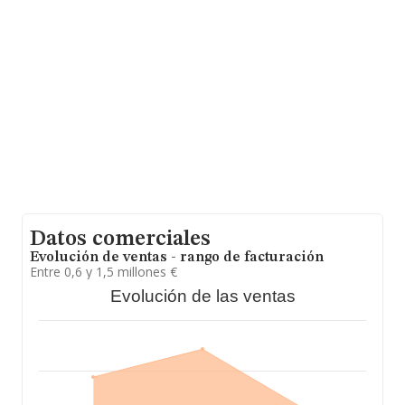
fin de ampliar la información relativa al ámbito de la
empresa, la media de empleados de las empresas es de
4; la media de antigüedad desde la constitución es de 18
años.
Datos comerciales
Evolución de ventas - rango de facturación
Entre 0,6 y 1,5 millones €
Evolución de las ventas