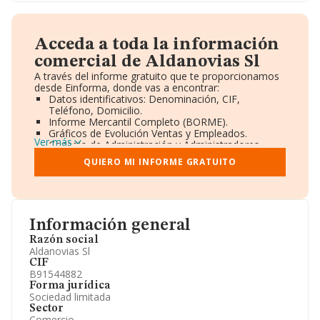
Acceda a toda la información
comercial de Aldanovias Sl
A través del informe gratuito que te proporcionamos
desde Einforma, donde vas a encontrar:
Datos identificativos: Denominación, CIF,
Teléfono, Domicilio.
Informe Mercantil Completo (BORME).
Gráficos de Evolución Ventas y Empleados.
Ver más
Consejo de Administración y Administradores.
Directivos y Ejecutivos.
QUIERO MI INFORME GRATUITO
Accionistas.
Participaciones y Vinculaciones en otras empresas.
Artículos de prensa publicados sobre la empresa.
Información oficial y registral complementaria.
Información general
Razón social
Aldanovias Sl
CIF
B91544882
Forma jurídica
Sociedad limitada
Sector
Comercio