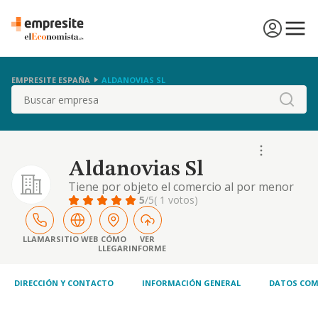
EMPRESITE ESPAÑA
ALDANOVIAS SL
Buscar
Aldanovias Sl
Tiene por objeto el comercio al por menor
de toda clase de prendas de vestir, trajes de
5
/5
( 1 votos)
novias y complementos
LLAMAR
SITIO WEB
CÓMO
VER
LLEGAR
INFORME
DIRECCIÓN Y CONTACTO
INFORMACIÓN GENERAL
DATOS COM