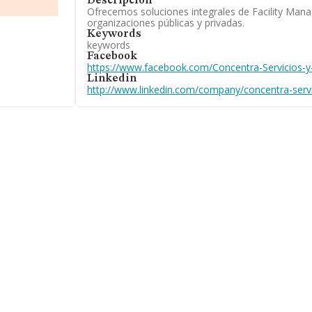
Descripción
Ofrecemos soluciones integrales de Facility Man
.778
organizaciones públicas y privadas.
es de euros y
Keywords
añías alcanza
keywords
romedio del
Facebook
drid), en la
https://www.facebook.com/Concentra-Servicios-
han obtenido
Linkedin
s de sector,
http://www.linkedin.com/company/concentra-serv
media de