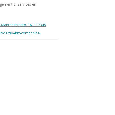
agement & Services en
y-Mantenimiento-SAU-17345
icios?trk=biz-companies-