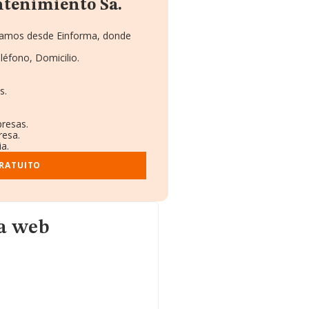
ntenimiento Sa.
onamos desde Einforma, donde
léfono, Domicilio.
s.
presas.
resa.
ia.
GRATUITO
na web