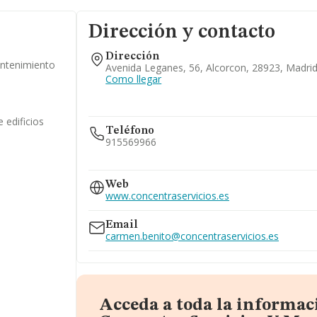
Dirección y contacto
Dirección
antenimiento
Avenida Leganes, 56, Alcorcon, 28923, Madri
Como llegar
 edificios
Teléfono
915569966
917471638
690...
Web
www.concentraservicios.es
Ver teléfono 690...
934744299
Email
carmen.benito@concentraservicios.es
Acceda a toda la informac