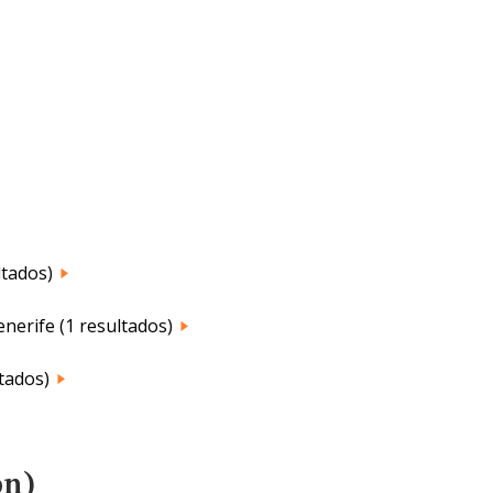
ltados)
enerife (1 resultados)
tados)
on)