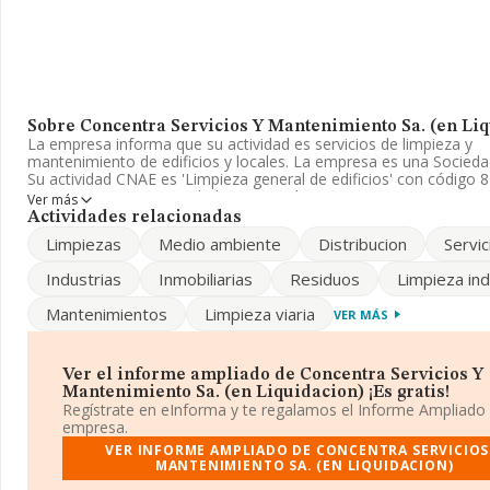
Sobre Concentra Servicios Y Mantenimiento Sa. (en Li
La empresa informa que su actividad es servicios de limpieza y
mantenimiento de edificios y locales. La empresa es una Socied
Su actividad CNAE es 'Limpieza general de edificios' con código 
empresa no tiene actividad en mercados exteriores.
Ver más
Actividades relacionadas
Acerca del rendimiento de la compañía en 2015, en el año 2015,
Limpiezas
Medio ambiente
Distribucion
Servic
variación en el ebitda. En cuanto a los beneficios, la empresa en
obtenido el mismo resultado, no obstante, las ventas han bajad
Industrias
Inmobiliarias
Residuos
Limpieza ind
habido un descenso en cuanto al número de empleados y según l
existentes en la base de datos de INFORMA, el número de empl
Mantenimientos
Limpieza viaria
VER MÁS
estado por encima de la media de sector.
Para ponerse en contacto con sus oficinas, la empresa facilita e
teléfono 915569966 y la dirección de correo es
Ver el informe ampliado de Concentra Servicios Y
carmen.benito@concentraservicios.es
. Puedes consultar su págin
Mantenimiento Sa. (en Liquidacion) ¡Es gratis!
www.concentraservicios.es
.
Regístrate en eInforma y te regalamos el Informe Ampliado
empresa.
La compañía
Concentra Servicios y Mantenimiento S.A. (en
VER INFORME AMPLIADO DE CONCENTRA SERVICIOS
Liquidacion)
, NIF A84659614, tiene su domicilio social estableci
MANTENIMIENTO SA. (EN LIQUIDACION)
Avenida Leganes núm. 56, (28923), en el municipio de Alcorcón, 