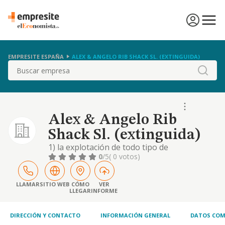
EMPRESITE ESPAÑA
ALEX & ANGELO RIB SHACK SL. (EXTINGUIDA)
Buscar
Alex & Angelo Rib
Shack Sl. (extinguida)
1) la explotación de todo tipo de
restaurantes y puestos de comida. conforme
0
/5
( 0 votos)
a la estructura de la cnae corresponde a la
principal actividad de la sociedad el epígrafe
número 5610. restaurantes y puestos de
LLAMAR
SITIO WEB
CÓMO
VER
LLEGAR
INFORME
comida
DIRECCIÓN Y CONTACTO
INFORMACIÓN GENERAL
DATOS COM