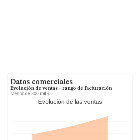
facturación alcanza la cifra de 31.947 millones de euros
y en 2022 la media de facturación de ventas entre todas
las compañías alcanza los 223 mil euros. Respecto a la
información de la provincia (hablamos de Málaga), en la
base de datos de INFORMA aparecen 10205 empresas,
con ventas en 2022 de hasta 1.858 millones de euros.
Como información adicional de interés, la media de
empleados de las empresas es de 3; la antigüedad
desde la constitución es de 12 años.
Datos comerciales
Evolución de ventas - rango de facturación
Menor de 300 mil €
Evolución de las ventas