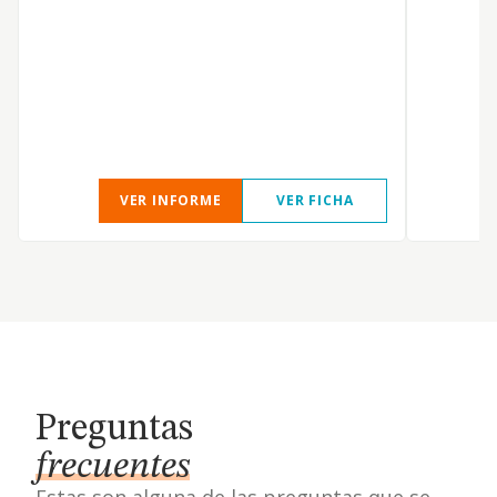
H
P
VER INFORME
VER FICHA
Preguntas
frecuentes