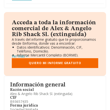
Acceda a toda la información
comercial de Alex & Angelo
Rib Shack Sl. (extinguida)
A través del informe gratuito que te proporcionamos
desde Einforma, donde vas a encontrar:
Datos identificativos: Denominación, CIF,
Teléfono, Domicilio.
Informe Mercantil Completo (BORME).
Ver más
Gráficos de Evolución Ventas y Empleados.
Consejo de Administración y Administradores.
QUIERO MI INFORME GRATUITO
Directivos y Ejecutivos.
Accionistas.
Participaciones y Vinculaciones en otras empresas.
Artículos de prensa publicados sobre la empresa.
Información oficial y registral complementaria.
Información general
Razón social
Alex & Angelo Rib Shack Sl. (extinguida)
CIF
B93657435
Forma jurídica
Sociedad limitada