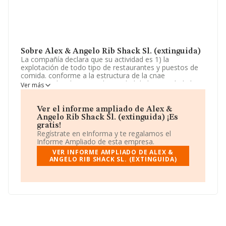
Sobre Alex & Angelo Rib Shack Sl. (extinguida)
La compañía declara que su actividad es 1) la
explotación de todo tipo de restaurantes y puestos de
comida. conforme a la estructura de la cnae
corresponde a la principal actividad de la sociedad el
Ver más
epígrafe número 5610. restaurantes y puestos de
comida. La empresa es una Sociedad Limitada. Clasifica
su actividad CNAE como '%cnae%', código 5611. La
Ver el informe ampliado de Alex &
empresa no tiene actividad en mercados exteriores.
Angelo Rib Shack Sl. (extinguida) ¡Es
gratis!
Ha habido un incremento en cuanto al número de
Regístrate en eInforma y te regalamos el
empleados y teniendo en cuenta la información a
Informe Ampliado de esta empresa.
disposición de INFORMA, ha contado con un número de
VER INFORME AMPLIADO DE ALEX &
empleados inferior a la media de sector.
ANGELO RIB SHACK SL. (EXTINGUIDA)
La empresa española
Alex & Angelo Rib Shack S.L.
(extinguida)
, CIF B93657435, está situada en Avenida
Antonio Belon Ed La Farol núm. 26 Loc 7, (29602), en el
municipio de Marbella, Málaga, Andalucía.
En base a la información de la que dispone INFORMA
sobre 142.938 compañías, en el ámbito nacional la