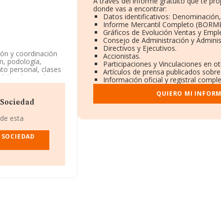
A través del informe gratuito que te p
donde vas a encontrar:
Datos identificativos: Denominación,
Informe Mercantil Completo (BORME
Gráficos de Evolución Ventas y Empl
Consejo de Administración y Adminis
Directivos y Ejecutivos.
ión y coordinación
Accionistas.
ón, podología,
Participaciones y Vinculaciones en o
nto personal, clases
Artículos de prensa publicados sobre
d. la adquisición,
Información oficial y registral compl
ctividad CNAE es
cados exteriores.
QUIERO MI INFOR
 Sociedad
r.negocio.site
.
 de esta
NIF B72894199,
 45 Loc, (50004), en
A SOCIEDAD
pertenecientes al
441 millones de
de ventas. Respecto
ase de datos de
 44 millones de
as, la antigüedad
s es de 4.