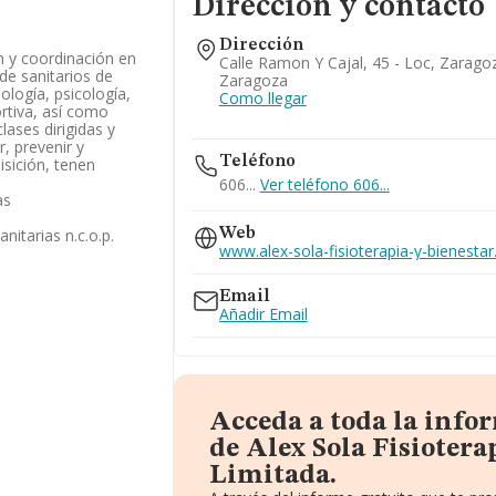
Dirección y contacto
Dirección
n y coordinación en
Calle Ramon Y Cajal, 45 - Loc, Zarago
 de sanitarios de
Zaragoza
dología, psicología,
Como llegar
ortiva, así como
lases dirigidas y
, prevenir y
Teléfono
isición, tenen
606...
Ver teléfono 606...
as
nitarias n.c.o.p.
Web
www.alex-sola-fisioterapia-y-bienestar
Email
Añadir Email
Acceda a toda la info
de Alex Sola Fisiotera
Limitada.