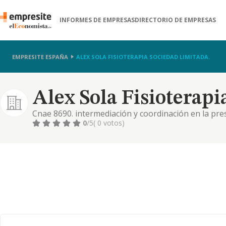
INFORMES DE EMPRESAS
DIRECTORIO DE EMPRESAS
EMPRESITE ESPAÑA
ALEX SOLA FISIOTERAPIA SOCIEDAD LIMITADA.
Alex Sola Fisioterapi
Cnae 8690. intermediación y coordinación en la prest
nutrición, podología, psicología, readaptación físi
0
/5
( 0 votos)
clases dirigidas y actividades para promover, preven