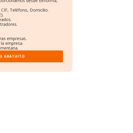
roporcionamos desde Einforma,
 CIF, Teléfono, Domicilio.
).
eados.
tradores.
tras empresas.
 la empresa.
ementaria.
ME GRATUITO