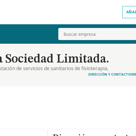
AÑA
Buscar
a Sociedad Limitada.
ación de servicios de sanitarios de fisioterapia,
ca y deportiva, así como entrenamiento personal,
DIRECCIÓN Y CONTACTO
IN
ir y recuperar la salud. la adquisición, tenen