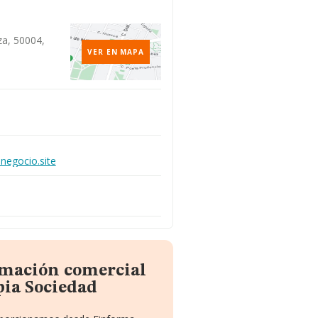
za, 50004,
VER EN MAPA
.negocio.site
rmación comercial
pia Sociedad