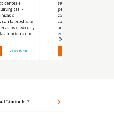
ccidentes e
sanitario. -El Traslado de
uirúrgicas. -
personas enfermas-heridas o
ínicas o
con vehículos ambulancias o 
 con la prestación
cualquier otro tipo terrestres
servicios médicos y
aéreo o marítimo, propios de 
a la atención a domi
entidad o en régimen de alqui
ZARAGOZA
VER FICHA
VER INFORME
VER FIC
dad Limitada.?