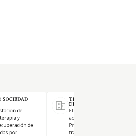
 SOCIEDAD
TRANSPORTES SANITARIO
DEL NORTE SL.
stación de
El CNAE correspondiente a la
oterapia y
actividad principal es el 8690. 
recuperación de
Prestación de servicios de
idas por
transporte público de tipo