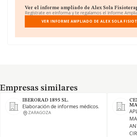
Ver el informe ampliado de Alex Sola Fisioterap
Regístrate en eInforma y te regalamos el Informe Ampl
VER INFORME AMPLIADO DE ALEX SOLA FISIO
Empresas similares
Empresas similares
IBERORAD 1895 SL.
CE
MA
Elaboración de informes médicos.
AP
ZARAGOZA
MA
AN
CI