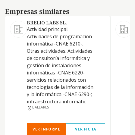
Empresas similares
Empresas similares
BRELIO LABS SL.
Actividad principal.
A
Actividades de programación
A
informática -CNAE 6210-.
i
Otras actividades. Actividades
5
de consultoría informática y
p
gestión de instalaciones
6
informáticas -CNAE 6220-;
c
servicios relacionados con
g
tecnologías de la información
i
y la informática -CNAE 6290-;
s
infraestructura informátic
t
BALEARES
VER INFORME
VER FICHA