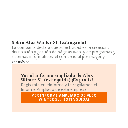
Sobre Alex Winter Sl. (extinguida)
La compañía declara que su actividad es la creación,
distribución y gestión de páginas web, y de programas y
sistemas informáticos; el comercio al por mayor y
menor de todo tipo de softwarey hardware; y la
Ver más
prestación de toda clase de servicios en el ámbito de
dominios-internet, informática y telecomunicaciones.
tales actividades podrán s. La empresa aparece inscrita
Ver el informe ampliado de Alex
en el Registro Mercantil como Sociedad Limitada. Tiene
Winter Sl. (extinguida) ¡Es gratis!
CNAE: 6210 - '%cnae%'. La compañía no tiene actividad
Regístrate en eInforma y te regalamos el
en mercados exteriores.
Informe Ampliado de esta empresa.
VER INFORME AMPLIADO DE ALEX
La compañía
Alex Winter S.L. (extinguida)
, con NIF
WINTER SL. (EXTINGUIDA)
B57771487, está situada en Plaza Major núm. 1,
(07002), Palma, en Isles Baleares, Islas Baleares.
En relación con el sector y disponiendo de los datos de
hasta 23.195 empresas, en el ámbito nacional la
facturación alcanza la cifra de 12.202 millones de euros