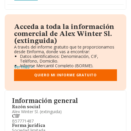
Acceda a toda la información
comercial de Alex Winter Sl.
(extinguida)
A través del informe gratuito que te proporcionamos
desde Einforma, donde vas a encontrar:
Datos identificativos: Denominación, CIF,
Teléfono, Domicilio.
Informe Mercantil Completo (BORME).
Ver más
Gráficos de Evolución Ventas y Empleados.
Consejo de Administración y Administradores.
QUIERO MI INFORME GRATUITO
Directivos y Ejecutivos.
Accionistas.
Participaciones y Vinculaciones en otras empresas.
Artículos de prensa publicados sobre la empresa.
Información oficial y registral complementaria.
Información general
Razón social
Alex Winter Sl. (extinguida)
CIF
B57771487
Forma jurídica
Sociedad limitada