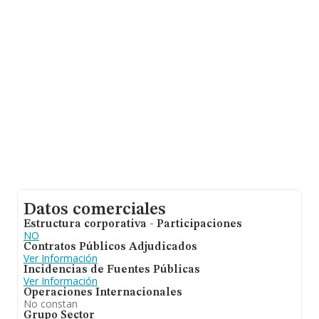
y la media entre todas las compañías es de 526 mil
euros de ventas. Con el fin de ampliar la información
relativa a las compañías, la media de antigüedad desde
la constitución es de 10 años. Los empleados de media
son 5.
Datos comerciales
Estructura corporativa - Participaciones
NO
Contratos Públicos Adjudicados
Ver Información
Incidencias de Fuentes Públicas
Ver Información
Operaciones Internacionales
No constan
Grupo Sector