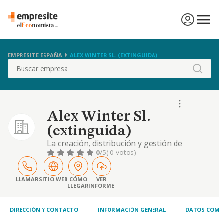
EMPRESITE ESPAÑA
ALEX WINTER SL. (EXTINGUIDA)
Buscar
Alex Winter Sl.
(extinguida)
La creación, distribución y gestión de
páginas web, y de programas y sistemas
0
/5
( 0 votos)
informáticos; el comercio al por mayor y
menor de todo tipo de softwarey hardware;
y la prestación de toda clase de servicios en
LLAMAR
SITIO WEB
CÓMO
VER
LLEGAR
INFORME
el ámbito de dominios-internet, informática
y telecomunicaciones. tales actividades
podrán s
DIRECCIÓN Y CONTACTO
INFORMACIÓN GENERAL
DATOS COM