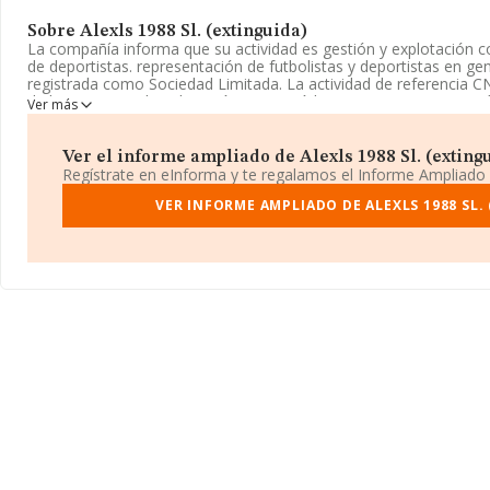
Sobre Alexls 1988 Sl. (extinguida)
La compañía informa que su actividad es gestión y explotación 
de deportistas. representación de futbolistas y deportistas en ge
registrada como Sociedad Limitada. La actividad de referencia C
de las agencias de colocación', cuyo Código es 7810. La compañí
Ver más
mercados exteriores.
La compañía
Alexls 1988 S.L. (extinguida)
, B70392576, está si
Ver el informe ampliado de Alexls 1988 Sl. (extingui
núm. 4 Piso 6 C, (15403), Ferrol, en A Coruña, Galicia.
Regístrate en eInforma y te regalamos el Informe Ampliado
En base a la información de la que dispone INFORMA sobre 4.752 
VER INFORME AMPLIADO DE ALEXLS 1988 SL.
facturación asciende a 2.005 millones de euros y se calcula un p
mil euros entre todas las compañías. En relación con la informaci
en la base de datos de INFORMA aparecen 67 empresas, con vent
Para aportar ulterior información de interés en el ámbito sector
12; la antigüedad desde la constitución es de 16 años.