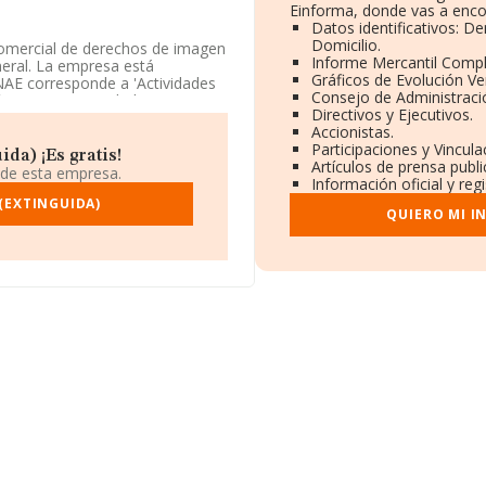
Einforma, donde vas a enco
Datos identificativos: D
Domicilio.
comercial de derechos de imagen
Informe Mercantil Comp
neral. La empresa está
Gráficos de Evolución V
NAE corresponde a 'Actividades
Consejo de Administraci
a no tiene actividad en
Directivos y Ejecutivos.
Accionistas.
Participaciones y Vincul
tuada en Calle Alvaro Cunqueiro
da) ¡Es gratis!
Artículos de prensa publ
 de esta empresa.
Información oficial y reg
compañías, a nivel nacional la
 (EXTINGUIDA)
QUIERO MI I
romedio de facturación de 422
ón de la provincia de A Coruña,
as de 6 millones de euros.
ial, los empleados de media son