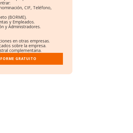
ntrar:
enominación, CIF, Teléfono,
leto (BORME).
entas y Empleados.
ón y Administradores.
aciones en otras empresas.
icados sobre la empresa.
istral complementaria.
NFORME GRATUITO