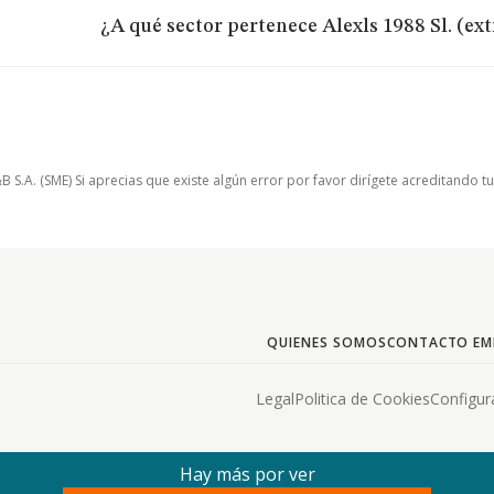
¿A qué sector pertenece Alexls 1988 Sl. (ex
.A. (SME) Si aprecias que existe algún error por favor dirígete acreditando t
QUIENES SOMOS
CONTACTO EM
Legal
Politica de Cookies
Configur
Hay más por ver