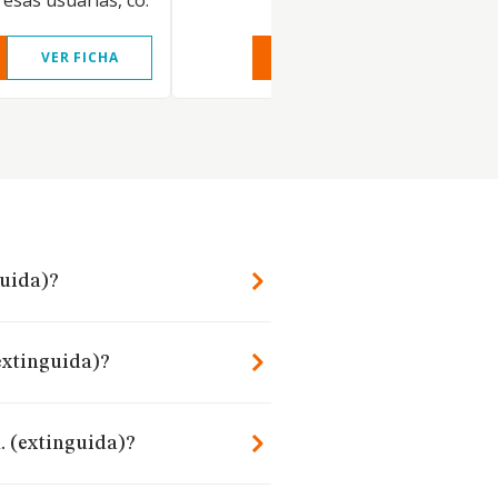
esas usuarias, co.
VER FICHA
VER INFORME
VER FIC
guida)?
(extinguida)?
. (extinguida)?