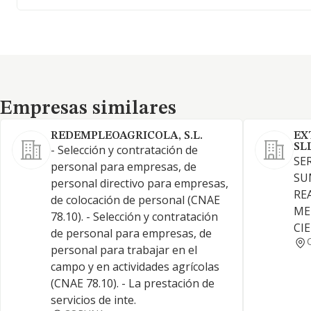
Empresas similares
Empresas similares
REDEMPLEOAGRICOLA, S.L.
EX
SL
- Selección y contratación de
SE
personal para empresas, de
SU
personal directivo para empresas,
RE
de colocación de personal (CNAE
ME
78.10). - Selección y contratación
CI
de personal para empresas, de
personal para trabajar en el
campo y en actividades agrícolas
(CNAE 78.10). - La prestación de
servicios de inte.