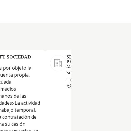
ETT SOCIEDAD
SERVICIOS DE MARKETING
PROMOCION Y
MERCHANDISING REUNIDO
e por objeto la
Servicios de outsourcing
cuenta propia,
comercial.
cuada
CORUNA
 medios
manos de las
dades:-La actividad
rabajo temporal,
a contratación de
ra su cesión